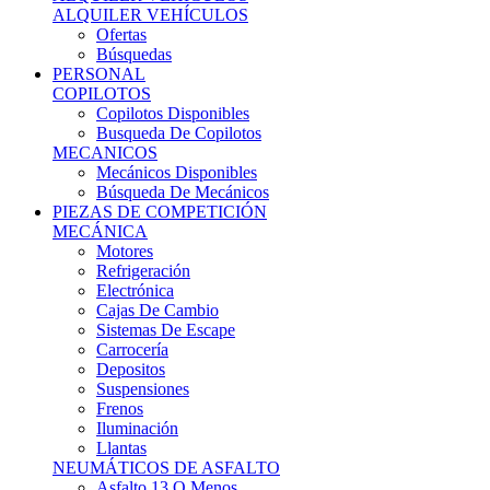
Ofertas
Búsquedas
PERSONAL
COPILOTOS
Copilotos Disponibles
Busqueda De Copilotos
MECANICOS
Mecánicos Disponibles
Búsqueda De Mecánicos
PIEZAS DE COMPETICIÓN
MECÁNICA
Motores
Refrigeración
Electrónica
Cajas De Cambio
Sistemas De Escape
Carrocería
Depositos
Suspensiones
Frenos
Iluminación
Llantas
NEUMÁTICOS DE ASFALTO
Asfalto 13 O Menos
Asfalto 14p