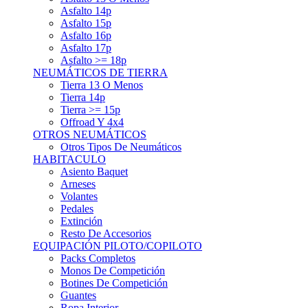
Asfalto 15p
Asfalto 16p
Asfalto 17p
Asfalto >= 18p
NEUMÁTICOS DE TIERRA
Tierra 13 O Menos
Tierra 14p
Tierra >= 15p
Offroad Y 4x4
OTROS NEUMÁTICOS
Otros Tipos De Neumáticos
HABITACULO
Asiento Baquet
Arneses
Volantes
Pedales
Extinción
Resto De Accesorios
EQUIPACIÓN PILOTO/COPILOTO
Packs Completos
Monos De Competición
Botines De Competición
Guantes
Ropa Interior
Cascos