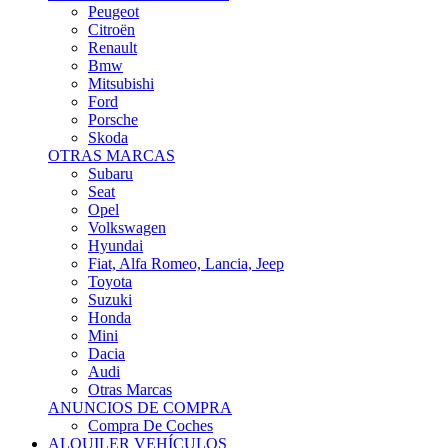
Citroën
Renault
Bmw
Mitsubishi
Ford
Porsche
Skoda
OTRAS MARCAS
Subaru
Seat
Opel
Volkswagen
Hyundai
Fiat, Alfa Romeo, Lancia, Jeep
Toyota
Suzuki
Honda
Mini
Dacia
Audi
Otras Marcas
ANUNCIOS DE COMPRA
Compra De Coches
ALQUILER VEHÍCULOS
ALQUILER VEHÍCULOS