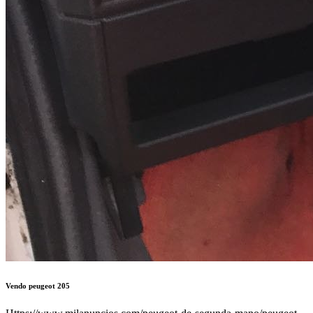
Vendo peugeot 205
Https://www.milanuncios.com/peugeot-de-segunda-mano/peugeot-
205-256637667.htm