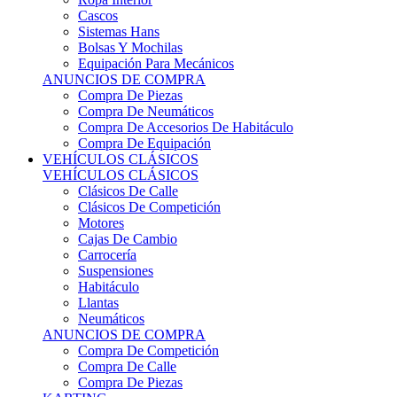
Sistemas Hans
Bolsas Y Mochilas
Equipación Para Mecánicos
ANUNCIOS DE COMPRA
Compra De Piezas
Compra De Neumáticos
Compra De Accesorios De Habitáculo
Compra De Equipación
VEHÍCULOS CLÁSICOS
VEHÍCULOS CLÁSICOS
Clásicos De Calle
Clásicos De Competición
Motores
Cajas De Cambio
Carrocería
Suspensiones
Habitáculo
Llantas
Neumáticos
ANUNCIOS DE COMPRA
Compra De Competición
Compra De Calle
Compra De Piezas
KARTING
KARTING