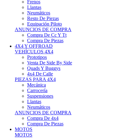
Neumáticos
Resto De Piezas
Equipación Piloto
ANUNCIOS DE COMPRA
Compra De Cc Y Tt
Compra De Piezas
4X4 Y OFFROAD
VEHÍCULOS 4X4
Prototipos
Venta De Side By Side
Quads Y Buggys
4x4 De Calle
PIEZAS PARA 4X4
Mecánica
Carrocería
Suspensiones
Llantas
Neumáticos
ANUNCIOS DE COMPRA
Compra De 4x4
Compra De Piezas
MOTOS
MOTOS
Motos De Circuito