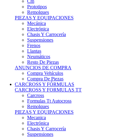
Remolques
PIEZAS Y EQUIPACIONES
Mecánica
Electrónica
Chasis Y Carrocería
Suspensiones
Frenos
Llantas
Neumáticos
Resto De Piezas
ANUNCIOS DE COMPRA
Compra Vehículos
Compra De Piezas
CARCROSS Y FÓRMULAS
CARCROSS Y FORMULAS TT
Carcross
Formulas Tt Autocross
Remolques
PIEZAS Y EQUIPACIONES
Mecanica
Electrónica
Chasis Y Carrocería
Suspensiones
Frenos
Llantas