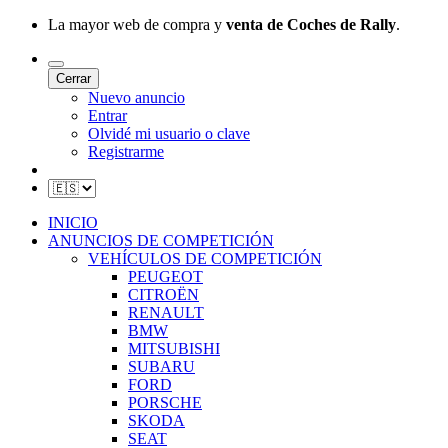
La mayor web de compra y
venta de Coches de Rally
.
Cerrar
Nuevo anuncio
Entrar
Olvidé mi usuario o clave
Registrarme
INICIO
ANUNCIOS DE COMPETICIÓN
VEHÍCULOS DE COMPETICIÓN
PEUGEOT
CITROËN
RENAULT
BMW
MITSUBISHI
SUBARU
FORD
PORSCHE
SKODA
SEAT