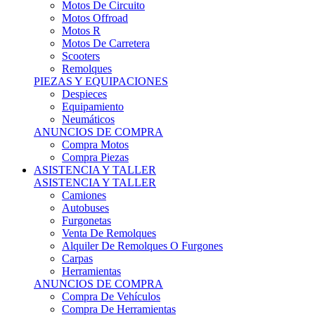
Motos Offroad
Motos R
Motos De Carretera
Scooters
Remolques
PIEZAS Y EQUIPACIONES
Despieces
Equipamiento
Neumáticos
ANUNCIOS DE COMPRA
Compra Motos
Compra Piezas
ASISTENCIA Y TALLER
ASISTENCIA Y TALLER
Camiones
Autobuses
Furgonetas
Venta De Remolques
Alquiler De Remolques O Furgones
Carpas
Herramientas
ANUNCIOS DE COMPRA
Compra De Vehículos
Compra De Herramientas