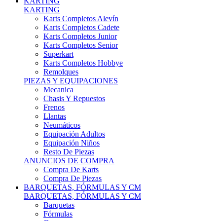
Karts Completos Alevín
Karts Completos Cadete
Karts Completos Junior
Karts Completos Senior
Superkart
Karts Completos Hobbye
Remolques
PIEZAS Y EQUIPACIONES
Mecanica
Chasis Y Repuestos
Frenos
Llantas
Neumáticos
Equipación Adultos
Equipación Niños
Resto De Piezas
ANUNCIOS DE COMPRA
Compra De Karts
Compra De Piezas
BARQUETAS, FÓRMULAS Y CM
BARQUETAS, FÓRMULAS Y CM
Barquetas
Fórmulas
Cm
Prototipos