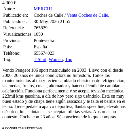
4.300 €
Autor:
MERCHI
Publicado en:
Coches de Calle /
Venta Coches de Calle.
Publicado el:
30-May-2026 21:55
Referencia:
765829
Visualizaciones:
1050
Provincia:
Pontevedra
Pais:
España
Teléfono:
655674023
Tag:
T-Shirt
,
Women
,
Top
Vendo Peugeot 106 sport matriculado en 2003. Llevo con el desde
2006, 20 años de única conductora no fumadora. Todos los
mantenimientos al día y recién cambiado el sistema de refrigeración,
las ruedas, frenos, culata, alternador y batería. Pendiente cambiar
calefacción. Funciona perfectamente y se acepta revisión mecánica.
223mil kms gasolina, a día de hoy pero sigo usándolo. Está en muy
buen estado y de chapa tiene algún rascazos y le falta el barniz en el
techo. Tiene pedalera aparco deportiva, llantas speedline, elevalunas
eléctrico, lunas tintadas.. se aceptan ofertas serias. Absurdas no
contesto. Coche con 23 años. Sé consciente de lo que compras .
0 CONSULTAS RECIBIDAS.