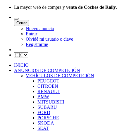
La mayor web de compra y
venta de Coches de Rally
.
Cerrar
Nuevo anuncio
Entrar
Olvidé mi usuario o clave
Registrarme
INICIO
ANUNCIOS DE COMPETICIÓN
VEHÍCULOS DE COMPETICIÓN
PEUGEOT
CITROËN
RENAULT
BMW
MITSUBISHI
SUBARU
FORD
PORSCHE
SKODA
SEAT