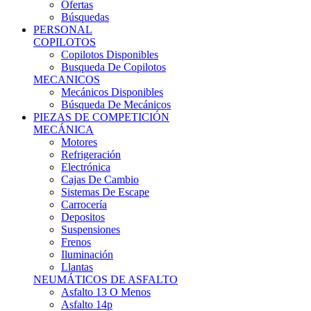
Ofertas
Búsquedas
PERSONAL
COPILOTOS
Copilotos Disponibles
Busqueda De Copilotos
MECANICOS
Mecánicos Disponibles
Búsqueda De Mecánicos
PIEZAS DE COMPETICIÓN
MECÁNICA
Motores
Refrigeración
Electrónica
Cajas De Cambio
Sistemas De Escape
Carrocería
Depositos
Suspensiones
Frenos
Iluminación
Llantas
NEUMÁTICOS DE ASFALTO
Asfalto 13 O Menos
Asfalto 14p