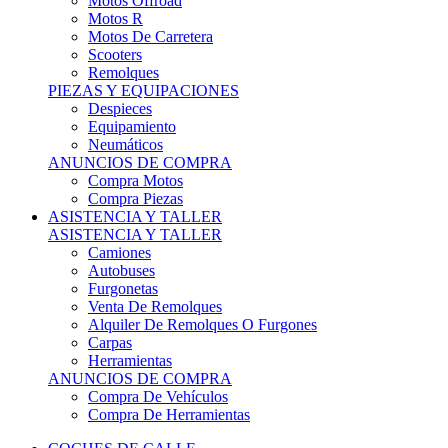
Motos Offroad
Motos R
Motos De Carretera
Scooters
Remolques
PIEZAS Y EQUIPACIONES
Despieces
Equipamiento
Neumáticos
ANUNCIOS DE COMPRA
Compra Motos
Compra Piezas
ASISTENCIA Y TALLER
ASISTENCIA Y TALLER
Camiones
Autobuses
Furgonetas
Venta De Remolques
Alquiler De Remolques O Furgones
Carpas
Herramientas
ANUNCIOS DE COMPRA
Compra De Vehículos
Compra De Herramientas