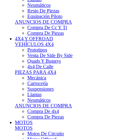
Neumáticos
Resto De Piezas
Equipación Piloto
ANUNCIOS DE COMPRA
Compra De Cc Y Tt
Compra De Piezas
4X4 Y OFFROAD
VEHÍCULOS 4X4
Prototipos
Venta De Side By Side
Quads Y Buggys
4x4 De Calle
PIEZAS PARA 4X4
Mecánica
Carrocería
Suspensiones
Llantas
Neumáticos
ANUNCIOS DE COMPRA
Compra De 4x4
Compra De Piezas
MOTOS
MOTOS
Motos De Circuito