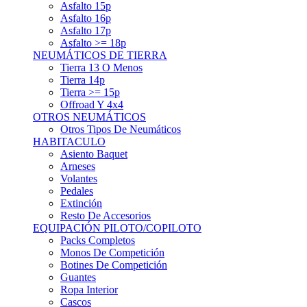
Asfalto 15p
Asfalto 16p
Asfalto 17p
Asfalto >= 18p
NEUMÁTICOS DE TIERRA
Tierra 13 O Menos
Tierra 14p
Tierra >= 15p
Offroad Y 4x4
OTROS NEUMÁTICOS
Otros Tipos De Neumáticos
HABITACULO
Asiento Baquet
Arneses
Volantes
Pedales
Extinción
Resto De Accesorios
EQUIPACIÓN PILOTO/COPILOTO
Packs Completos
Monos De Competición
Botines De Competición
Guantes
Ropa Interior
Cascos