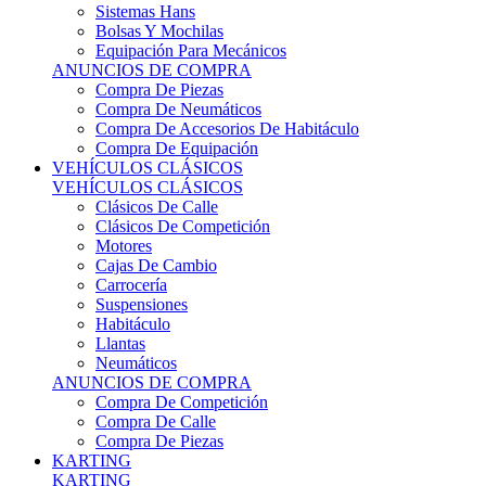
Sistemas Hans
Bolsas Y Mochilas
Equipación Para Mecánicos
ANUNCIOS DE COMPRA
Compra De Piezas
Compra De Neumáticos
Compra De Accesorios De Habitáculo
Compra De Equipación
VEHÍCULOS CLÁSICOS
VEHÍCULOS CLÁSICOS
Clásicos De Calle
Clásicos De Competición
Motores
Cajas De Cambio
Carrocería
Suspensiones
Habitáculo
Llantas
Neumáticos
ANUNCIOS DE COMPRA
Compra De Competición
Compra De Calle
Compra De Piezas
KARTING
KARTING