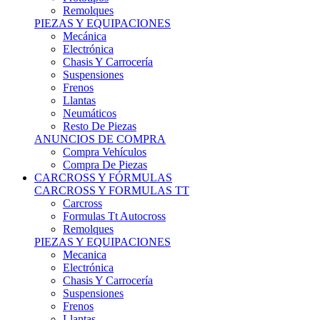
Remolques
PIEZAS Y EQUIPACIONES
Mecánica
Electrónica
Chasis Y Carrocería
Suspensiones
Frenos
Llantas
Neumáticos
Resto De Piezas
ANUNCIOS DE COMPRA
Compra Vehículos
Compra De Piezas
CARCROSS Y FÓRMULAS
CARCROSS Y FORMULAS TT
Carcross
Formulas Tt Autocross
Remolques
PIEZAS Y EQUIPACIONES
Mecanica
Electrónica
Chasis Y Carrocería
Suspensiones
Frenos
Llantas