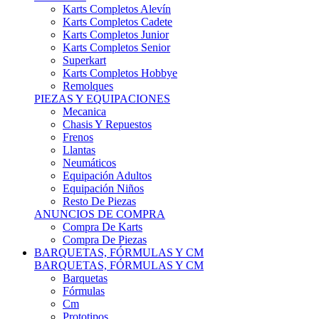
Karts Completos Alevín
Karts Completos Cadete
Karts Completos Junior
Karts Completos Senior
Superkart
Karts Completos Hobbye
Remolques
PIEZAS Y EQUIPACIONES
Mecanica
Chasis Y Repuestos
Frenos
Llantas
Neumáticos
Equipación Adultos
Equipación Niños
Resto De Piezas
ANUNCIOS DE COMPRA
Compra De Karts
Compra De Piezas
BARQUETAS, FÓRMULAS Y CM
BARQUETAS, FÓRMULAS Y CM
Barquetas
Fórmulas
Cm
Prototipos