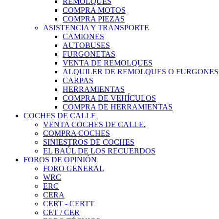
REMOLQUES
COMPRA MOTOS
COMPRA PIEZAS
ASISTENCIA Y TRANSPORTE
CAMIONES
AUTOBUSES
FURGONETAS
VENTA DE REMOLQUES
ALQUILER DE REMOLQUES O FURGONES
CARPAS
HERRAMIENTAS
COMPRA DE VEHÍCULOS
COMPRA DE HERRAMIENTAS
COCHES DE CALLE
VENTA COCHES DE CALLE.
COMPRA COCHES
SINIESTROS DE COCHES
EL BAÚL DE LOS RECUERDOS
FOROS DE OPINIÓN
FORO GENERAL
WRC
ERC
CERA
CERT - CERTT
CET / CER