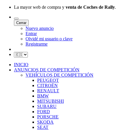
La mayor web de compra y
venta de Coches de Rally
.
Cerrar
Nuevo anuncio
Entrar
Olvidé mi usuario o clave
Registrarme
INICIO
ANUNCIOS DE COMPETICIÓN
VEHÍCULOS DE COMPETICIÓN
PEUGEOT
CITROËN
RENAULT
BMW
MITSUBISHI
SUBARU
FORD
PORSCHE
SKODA
SEAT