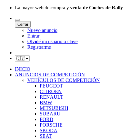
La mayor web de compra y
venta de Coches de Rally
.
Cerrar
Nuevo anuncio
Entrar
Olvidé mi usuario o clave
Registrarme
INICIO
ANUNCIOS DE COMPETICIÓN
VEHÍCULOS DE COMPETICIÓN
PEUGEOT
CITROËN
RENAULT
BMW
MITSUBISHI
SUBARU
FORD
PORSCHE
SKODA
SEAT