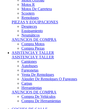
Motos Offroad
Motos R
Motos De Carretera
Scooters
Remolques
PIEZAS Y EQUIPACIONES
Despieces
Equipamiento
Neumáticos
ANUNCIOS DE COMPRA
Compra Motos
Compra Piezas
ASISTENCIA Y TALLER
ASISTENCIA Y TALLER
Camiones
Autobuses
Furgonetas
Venta De Remolques
Alquiler De Remolques O Furgones
Carpas
Herramientas
ANUNCIOS DE COMPRA
Compra De Vehículos
Compra De Herramientas