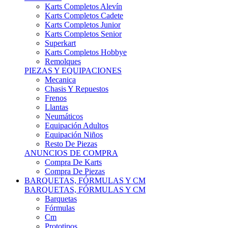
Karts Completos Alevín
Karts Completos Cadete
Karts Completos Junior
Karts Completos Senior
Superkart
Karts Completos Hobbye
Remolques
PIEZAS Y EQUIPACIONES
Mecanica
Chasis Y Repuestos
Frenos
Llantas
Neumáticos
Equipación Adultos
Equipación Niños
Resto De Piezas
ANUNCIOS DE COMPRA
Compra De Karts
Compra De Piezas
BARQUETAS, FÓRMULAS Y CM
BARQUETAS, FÓRMULAS Y CM
Barquetas
Fórmulas
Cm
Prototipos