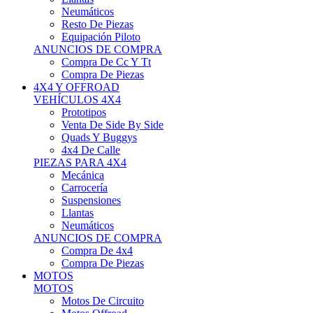
Neumáticos
Resto De Piezas
Equipación Piloto
ANUNCIOS DE COMPRA
Compra De Cc Y Tt
Compra De Piezas
4X4 Y OFFROAD
VEHÍCULOS 4X4
Prototipos
Venta De Side By Side
Quads Y Buggys
4x4 De Calle
PIEZAS PARA 4X4
Mecánica
Carrocería
Suspensiones
Llantas
Neumáticos
ANUNCIOS DE COMPRA
Compra De 4x4
Compra De Piezas
MOTOS
MOTOS
Motos De Circuito