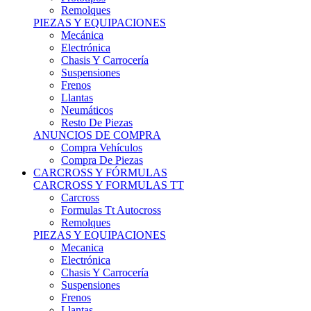
Remolques
PIEZAS Y EQUIPACIONES
Mecánica
Electrónica
Chasis Y Carrocería
Suspensiones
Frenos
Llantas
Neumáticos
Resto De Piezas
ANUNCIOS DE COMPRA
Compra Vehículos
Compra De Piezas
CARCROSS Y FÓRMULAS
CARCROSS Y FORMULAS TT
Carcross
Formulas Tt Autocross
Remolques
PIEZAS Y EQUIPACIONES
Mecanica
Electrónica
Chasis Y Carrocería
Suspensiones
Frenos
Llantas