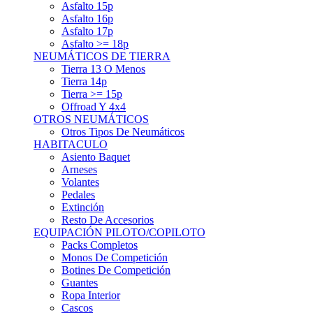
Asfalto 15p
Asfalto 16p
Asfalto 17p
Asfalto >= 18p
NEUMÁTICOS DE TIERRA
Tierra 13 O Menos
Tierra 14p
Tierra >= 15p
Offroad Y 4x4
OTROS NEUMÁTICOS
Otros Tipos De Neumáticos
HABITACULO
Asiento Baquet
Arneses
Volantes
Pedales
Extinción
Resto De Accesorios
EQUIPACIÓN PILOTO/COPILOTO
Packs Completos
Monos De Competición
Botines De Competición
Guantes
Ropa Interior
Cascos