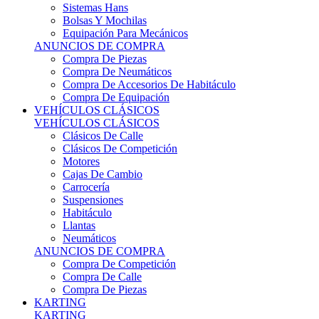
Sistemas Hans
Bolsas Y Mochilas
Equipación Para Mecánicos
ANUNCIOS DE COMPRA
Compra De Piezas
Compra De Neumáticos
Compra De Accesorios De Habitáculo
Compra De Equipación
VEHÍCULOS CLÁSICOS
VEHÍCULOS CLÁSICOS
Clásicos De Calle
Clásicos De Competición
Motores
Cajas De Cambio
Carrocería
Suspensiones
Habitáculo
Llantas
Neumáticos
ANUNCIOS DE COMPRA
Compra De Competición
Compra De Calle
Compra De Piezas
KARTING
KARTING