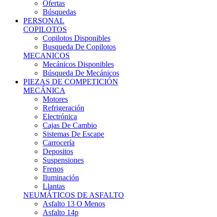
Ofertas
Búsquedas
PERSONAL
COPILOTOS
Copilotos Disponibles
Busqueda De Copilotos
MECANICOS
Mecánicos Disponibles
Búsqueda De Mecánicos
PIEZAS DE COMPETICIÓN
MECÁNICA
Motores
Refrigeración
Electrónica
Cajas De Cambio
Sistemas De Escape
Carrocería
Depositos
Suspensiones
Frenos
Iluminación
Llantas
NEUMÁTICOS DE ASFALTO
Asfalto 13 O Menos
Asfalto 14p