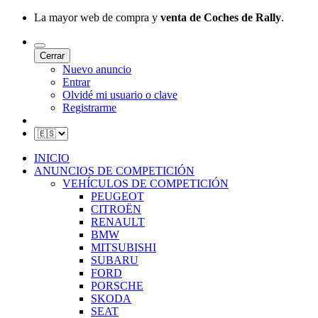
La mayor web de compra y
venta de Coches de Rally
.
Cerrar
Nuevo anuncio
Entrar
Olvidé mi usuario o clave
Registrarme
INICIO
ANUNCIOS DE COMPETICIÓN
VEHÍCULOS DE COMPETICIÓN
PEUGEOT
CITROËN
RENAULT
BMW
MITSUBISHI
SUBARU
FORD
PORSCHE
SKODA
SEAT