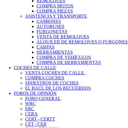
REMOLQUES
COMPRA MOTOS
COMPRA PIEZAS
ASISTENCIA Y TRANSPORTE
CAMIONES
AUTOBUSES
FURGONETAS
VENTA DE REMOLQUES
ALQUILER DE REMOLQUES O FURGONES
CARPAS
HERRAMIENTAS
COMPRA DE VEHÍCULOS
COMPRA DE HERRAMIENTAS
COCHES DE CALLE
VENTA COCHES DE CALLE.
COMPRA COCHES
SINIESTROS DE COCHES
EL BAÚL DE LOS RECUERDOS
FOROS DE OPINIÓN
FORO GENERAL
WRC
ERC
CERA
CERT - CERTT
CET / CER