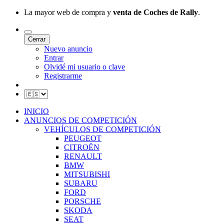
La mayor web de compra y
venta de Coches de Rally
.
Cerrar
Nuevo anuncio
Entrar
Olvidé mi usuario o clave
Registrarme
INICIO
ANUNCIOS DE COMPETICIÓN
VEHÍCULOS DE COMPETICIÓN
PEUGEOT
CITROËN
RENAULT
BMW
MITSUBISHI
SUBARU
FORD
PORSCHE
SKODA
SEAT