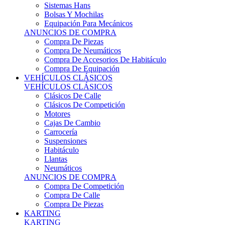
Sistemas Hans
Bolsas Y Mochilas
Equipación Para Mecánicos
ANUNCIOS DE COMPRA
Compra De Piezas
Compra De Neumáticos
Compra De Accesorios De Habitáculo
Compra De Equipación
VEHÍCULOS CLÁSICOS
VEHÍCULOS CLÁSICOS
Clásicos De Calle
Clásicos De Competición
Motores
Cajas De Cambio
Carrocería
Suspensiones
Habitáculo
Llantas
Neumáticos
ANUNCIOS DE COMPRA
Compra De Competición
Compra De Calle
Compra De Piezas
KARTING
KARTING