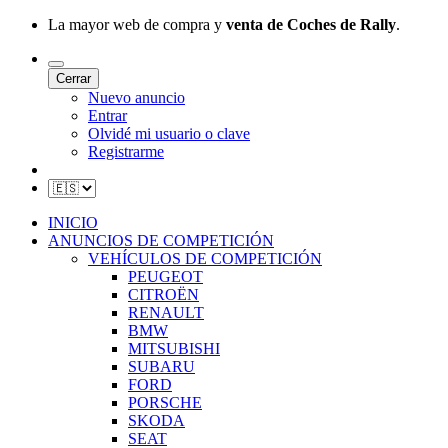
La mayor web de compra y
venta de Coches de Rally
.
Cerrar
Nuevo anuncio
Entrar
Olvidé mi usuario o clave
Registrarme
INICIO
ANUNCIOS DE COMPETICIÓN
VEHÍCULOS DE COMPETICIÓN
PEUGEOT
CITROËN
RENAULT
BMW
MITSUBISHI
SUBARU
FORD
PORSCHE
SKODA
SEAT