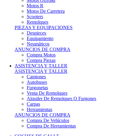
Motos Offroad
Motos R
Motos De Carretera
Scooters
Remolques
PIEZAS Y EQUIPACIONES
Despieces
Equipamiento
Neumáticos
ANUNCIOS DE COMPRA
Compra Motos
Compra Piezas
ASISTENCIA Y TALLER
ASISTENCIA Y TALLER
Camiones
Autobuses
Furgonetas
Venta De Remolques
Alquiler De Remolques O Furgones
Carpas
Herramientas
ANUNCIOS DE COMPRA
Compra De Vehículos
Compra De Herramientas