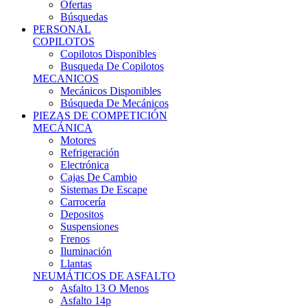
Ofertas
Búsquedas
PERSONAL
COPILOTOS
Copilotos Disponibles
Busqueda De Copilotos
MECANICOS
Mecánicos Disponibles
Búsqueda De Mecánicos
PIEZAS DE COMPETICIÓN
MECÁNICA
Motores
Refrigeración
Electrónica
Cajas De Cambio
Sistemas De Escape
Carrocería
Depositos
Suspensiones
Frenos
Iluminación
Llantas
NEUMÁTICOS DE ASFALTO
Asfalto 13 O Menos
Asfalto 14p