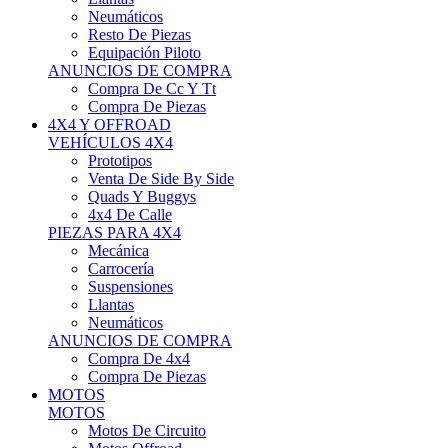
Neumáticos
Resto De Piezas
Equipación Piloto
ANUNCIOS DE COMPRA
Compra De Cc Y Tt
Compra De Piezas
4X4 Y OFFROAD
VEHÍCULOS 4X4
Prototipos
Venta De Side By Side
Quads Y Buggys
4x4 De Calle
PIEZAS PARA 4X4
Mecánica
Carrocería
Suspensiones
Llantas
Neumáticos
ANUNCIOS DE COMPRA
Compra De 4x4
Compra De Piezas
MOTOS
MOTOS
Motos De Circuito