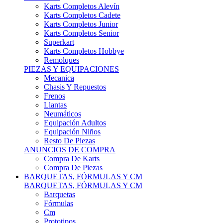
Karts Completos Alevín
Karts Completos Cadete
Karts Completos Junior
Karts Completos Senior
Superkart
Karts Completos Hobbye
Remolques
PIEZAS Y EQUIPACIONES
Mecanica
Chasis Y Repuestos
Frenos
Llantas
Neumáticos
Equipación Adultos
Equipación Niños
Resto De Piezas
ANUNCIOS DE COMPRA
Compra De Karts
Compra De Piezas
BARQUETAS, FÓRMULAS Y CM
BARQUETAS, FÓRMULAS Y CM
Barquetas
Fórmulas
Cm
Prototipos