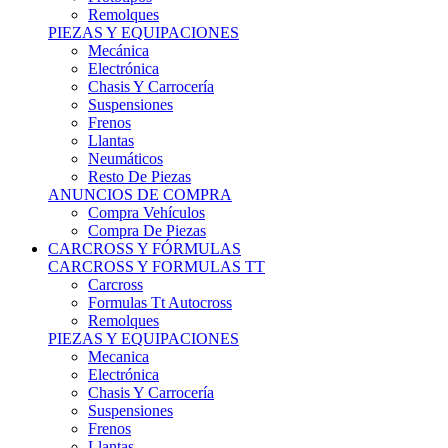
Remolques
PIEZAS Y EQUIPACIONES
Mecánica
Electrónica
Chasis Y Carrocería
Suspensiones
Frenos
Llantas
Neumáticos
Resto De Piezas
ANUNCIOS DE COMPRA
Compra Vehículos
Compra De Piezas
CARCROSS Y FÓRMULAS
CARCROSS Y FORMULAS TT
Carcross
Formulas Tt Autocross
Remolques
PIEZAS Y EQUIPACIONES
Mecanica
Electrónica
Chasis Y Carrocería
Suspensiones
Frenos
Llantas