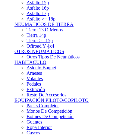
Asfalto 15p
Asfalto 16p
Asfalto 17p
Asfalto >= 18p
NEUMÁTICOS DE TIERRA
Tierra 13 O Menos
Tierra 14p
Tierra >= 15p
Offroad Y 4x4
OTROS NEUMÁTICOS
Otros Tipos De Neumáticos
HABITACULO
Asiento Baquet
Arneses
Volantes
Pedales
Extinción
Resto De Accesorios
EQUIPACIÓN PILOTO/COPILOTO
Packs Completos
Monos De Competición
Botines De Competición
Guantes
Ropa Interior
Cascos