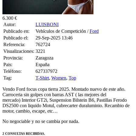
6.300 €
Autor:
LUISBONI
Publicado en:
Vehículos de Competición /
Ford
Publicado el:
29-Sep-2025 13:46
Referencia:
762724
Visualizaciones:
3221
Provincia:
Zaragoza
Pais:
España
Teléfono:
627337972
Tag:
T-Shirt
,
Women
,
Top
Vendo Ford focus copa tierra 2025. Montado nuevo de este año.
Carroceria sin golpes con barras AST ( las mejores del
mercado)
Interior GT2i, Suspension Bilstein B6, Pastillas Ferodo
DS2500 con liquido Motul, cubrecarter duraluminio. Recambio de
motor, cambio, escape, etc…
No negociable y no se cambia por nada.
2 CONSULTAS RECIBIDAS.