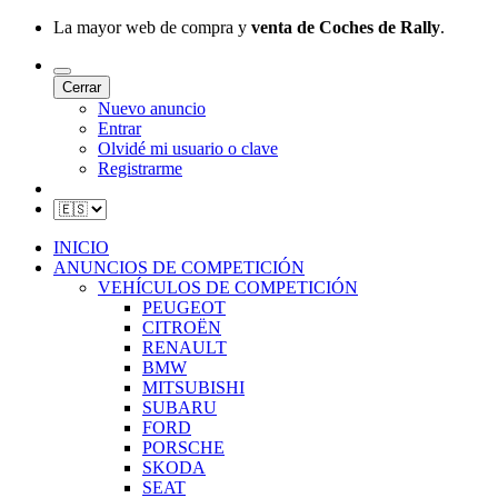
La mayor web de compra y
venta de Coches de Rally
.
Cerrar
Nuevo anuncio
Entrar
Olvidé mi usuario o clave
Registrarme
INICIO
ANUNCIOS DE COMPETICIÓN
VEHÍCULOS DE COMPETICIÓN
PEUGEOT
CITROËN
RENAULT
BMW
MITSUBISHI
SUBARU
FORD
PORSCHE
SKODA
SEAT