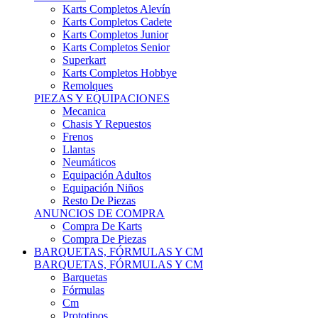
Karts Completos Alevín
Karts Completos Cadete
Karts Completos Junior
Karts Completos Senior
Superkart
Karts Completos Hobbye
Remolques
PIEZAS Y EQUIPACIONES
Mecanica
Chasis Y Repuestos
Frenos
Llantas
Neumáticos
Equipación Adultos
Equipación Niños
Resto De Piezas
ANUNCIOS DE COMPRA
Compra De Karts
Compra De Piezas
BARQUETAS, FÓRMULAS Y CM
BARQUETAS, FÓRMULAS Y CM
Barquetas
Fórmulas
Cm
Prototipos