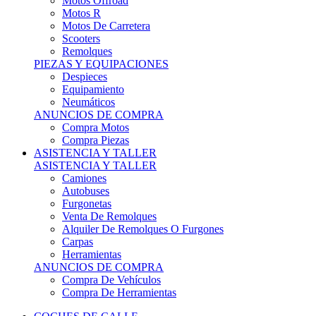
Motos Offroad
Motos R
Motos De Carretera
Scooters
Remolques
PIEZAS Y EQUIPACIONES
Despieces
Equipamiento
Neumáticos
ANUNCIOS DE COMPRA
Compra Motos
Compra Piezas
ASISTENCIA Y TALLER
ASISTENCIA Y TALLER
Camiones
Autobuses
Furgonetas
Venta De Remolques
Alquiler De Remolques O Furgones
Carpas
Herramientas
ANUNCIOS DE COMPRA
Compra De Vehículos
Compra De Herramientas