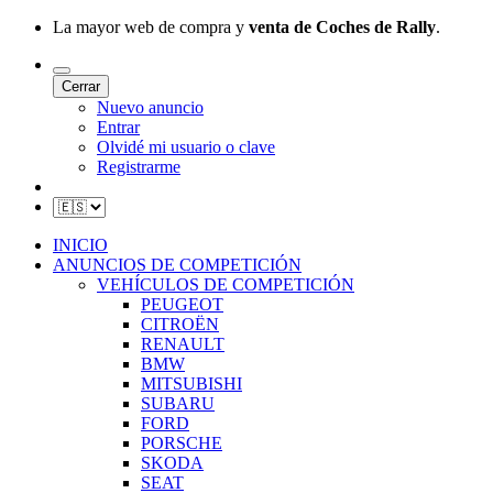
La mayor web de compra y
venta de Coches de Rally
.
Cerrar
Nuevo anuncio
Entrar
Olvidé mi usuario o clave
Registrarme
INICIO
ANUNCIOS DE COMPETICIÓN
VEHÍCULOS DE COMPETICIÓN
PEUGEOT
CITROËN
RENAULT
BMW
MITSUBISHI
SUBARU
FORD
PORSCHE
SKODA
SEAT