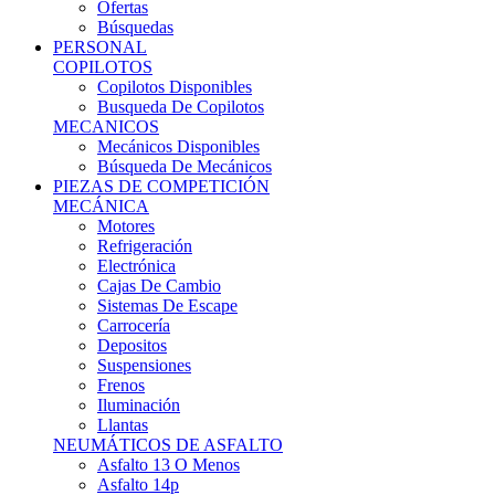
Ofertas
Búsquedas
PERSONAL
COPILOTOS
Copilotos Disponibles
Busqueda De Copilotos
MECANICOS
Mecánicos Disponibles
Búsqueda De Mecánicos
PIEZAS DE COMPETICIÓN
MECÁNICA
Motores
Refrigeración
Electrónica
Cajas De Cambio
Sistemas De Escape
Carrocería
Depositos
Suspensiones
Frenos
Iluminación
Llantas
NEUMÁTICOS DE ASFALTO
Asfalto 13 O Menos
Asfalto 14p