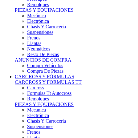
Remolques
PIEZAS Y EQUIPACIONES
Mecánica
Electrónica
Chasis Y Carrocería
Suspensiones
Frenos
Llantas
Neumáticos
Resto De Piezas
ANUNCIOS DE COMPRA
Compra Vehículos
Compra De Piezas
CARCROSS Y FÓRMULAS
CARCROSS Y FORMULAS TT
Carcross
Formulas Tt Autocross
Remolques
PIEZAS Y EQUIPACIONES
Mecanica
Electrónica
Chasis Y Carrocería
Suspensiones
Frenos
Llantas