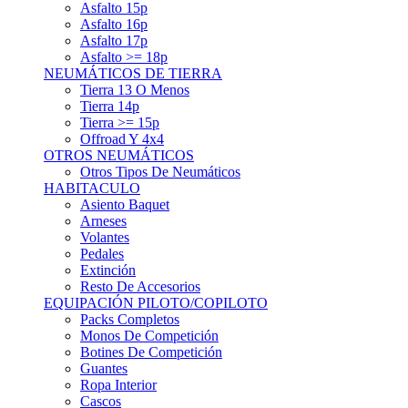
Asfalto 15p
Asfalto 16p
Asfalto 17p
Asfalto >= 18p
NEUMÁTICOS DE TIERRA
Tierra 13 O Menos
Tierra 14p
Tierra >= 15p
Offroad Y 4x4
OTROS NEUMÁTICOS
Otros Tipos De Neumáticos
HABITACULO
Asiento Baquet
Arneses
Volantes
Pedales
Extinción
Resto De Accesorios
EQUIPACIÓN PILOTO/COPILOTO
Packs Completos
Monos De Competición
Botines De Competición
Guantes
Ropa Interior
Cascos