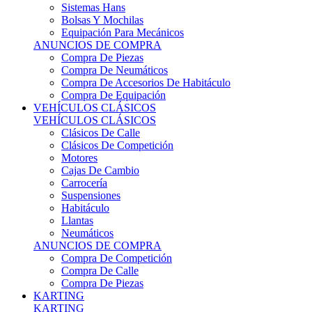
Sistemas Hans
Bolsas Y Mochilas
Equipación Para Mecánicos
ANUNCIOS DE COMPRA
Compra De Piezas
Compra De Neumáticos
Compra De Accesorios De Habitáculo
Compra De Equipación
VEHÍCULOS CLÁSICOS
VEHÍCULOS CLÁSICOS
Clásicos De Calle
Clásicos De Competición
Motores
Cajas De Cambio
Carrocería
Suspensiones
Habitáculo
Llantas
Neumáticos
ANUNCIOS DE COMPRA
Compra De Competición
Compra De Calle
Compra De Piezas
KARTING
KARTING