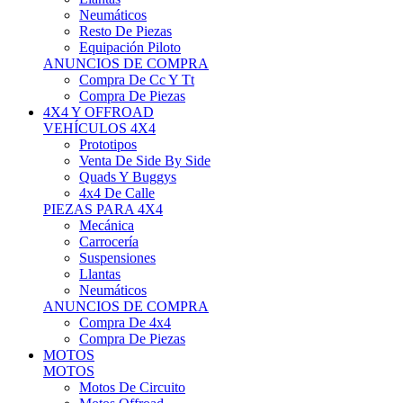
Neumáticos
Resto De Piezas
Equipación Piloto
ANUNCIOS DE COMPRA
Compra De Cc Y Tt
Compra De Piezas
4X4 Y OFFROAD
VEHÍCULOS 4X4
Prototipos
Venta De Side By Side
Quads Y Buggys
4x4 De Calle
PIEZAS PARA 4X4
Mecánica
Carrocería
Suspensiones
Llantas
Neumáticos
ANUNCIOS DE COMPRA
Compra De 4x4
Compra De Piezas
MOTOS
MOTOS
Motos De Circuito