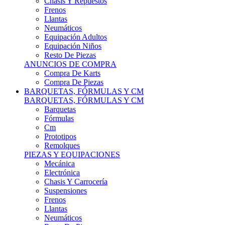
Remolques
PIEZAS Y EQUIPACIONES
Mecánica
Electrónica
Chasis Y Carrocería
Suspensiones
Frenos
Llantas
Neumáticos
Resto De Piezas
ANUNCIOS DE COMPRA
Compra Vehículos
Compra De Piezas
CARCROSS Y FÓRMULAS
CARCROSS Y FORMULAS TT
Carcross
Formulas Tt Autocross
Remolques
PIEZAS Y EQUIPACIONES
Mecanica
Electrónica
Chasis Y Carrocería
Suspensiones
Frenos
Llantas