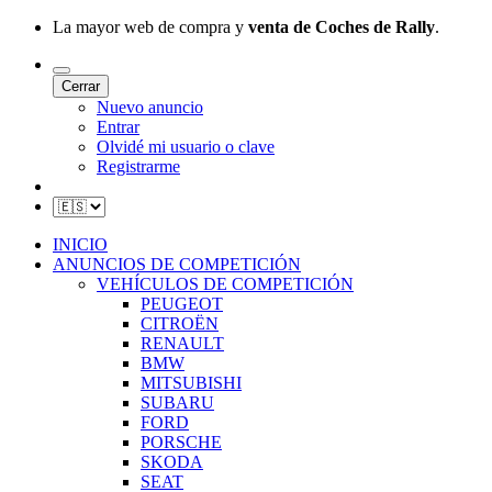
La mayor web de compra y
venta de Coches de Rally
.
Cerrar
Nuevo anuncio
Entrar
Olvidé mi usuario o clave
Registrarme
INICIO
ANUNCIOS DE COMPETICIÓN
VEHÍCULOS DE COMPETICIÓN
PEUGEOT
CITROËN
RENAULT
BMW
MITSUBISHI
SUBARU
FORD
PORSCHE
SKODA
SEAT