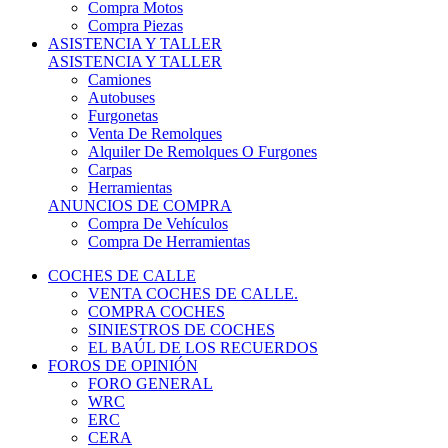
COCHES DE CALLE
VENTA COCHES DE CALLE.
COMPRA COCHES
SINIESTROS DE COCHES
EL BAÚL DE LOS RECUERDOS
FOROS DE OPINIÓN
FORO GENERAL
WRC
ERC
CERA
CERT - CERTT
CET / CER
FORO TÉCNICO
PRUEBAS DE VEHÍCULOS DE CALLE.
VIDEOS DE RALLY.
A CONTRATRAMO
TIENDA ONLINE
NUEVO ANUNCIO
Inicio
Vehículos de Competición