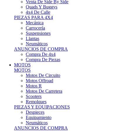
Motos Offroad
Motos R
Motos De Carretera
Scooters
Remolques
PIEZAS Y EQUIPACIONES
Despieces
Equipamiento
Neumáticos
ANUNCIOS DE COMPRA
Compra Motos
Compra Piezas
ASISTENCIA Y TALLER
ASISTENCIA Y TALLER
Camiones
Autobuses
Furgonetas
Venta De Remolques
Alquiler De Remolques O Furgones
Carpas
Herramientas
ANUNCIOS DE COMPRA
Compra De Vehículos
Compra De Herramientas