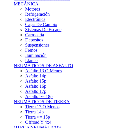
Asfalto 15p
Asfalto 16p
Asfalto 17p
Asfalto >= 18p
NEUMÁTICOS DE TIERRA
Tierra 13 O Menos
Tierra 14p
Tierra >= 15p
Offroad Y 4x4
OTROS NEUMÁTICOS
Otros Tipos De Neumáticos
HABITACULO
Asiento Baquet
Arneses
Volantes
Pedales
Extinción
Resto De Accesorios
EQUIPACIÓN PILOTO/COPILOTO
Packs Completos
Monos De Competición
Botines De Competición
Guantes
Ropa Interior
Cascos