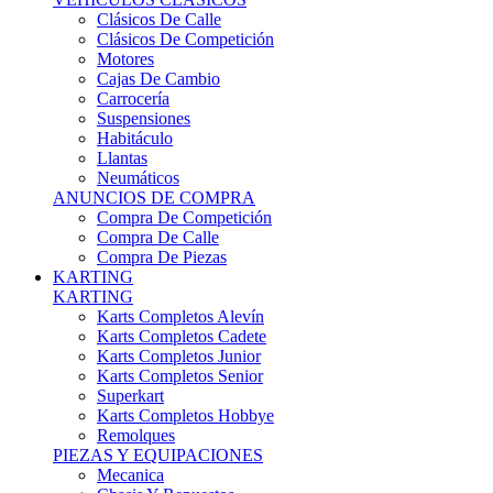
Karts Completos Alevín
Karts Completos Cadete
Karts Completos Junior
Karts Completos Senior
Superkart
Karts Completos Hobbye
Remolques
PIEZAS Y EQUIPACIONES
Mecanica
Chasis Y Repuestos
Frenos
Llantas
Neumáticos
Equipación Adultos
Equipación Niños
Resto De Piezas
ANUNCIOS DE COMPRA
Compra De Karts
Compra De Piezas
BARQUETAS, FÓRMULAS Y CM
BARQUETAS, FÓRMULAS Y CM
Barquetas
Fórmulas
Cm
Prototipos