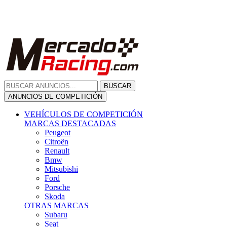
Citroën
Renault
Bmw
Mitsubishi
Ford
Porsche
Skoda
OTRAS MARCAS
Subaru
Seat
Opel
Volkswagen
Hyundai
Fiat, Alfa Romeo, Lancia, Jeep
Toyota
Suzuki
Honda
Mini
Dacia
Audi
Otras Marcas
ANUNCIOS DE COMPRA
Compra De Coches
ALQUILER VEHÍCULOS
ALQUILER VEHÍCULOS