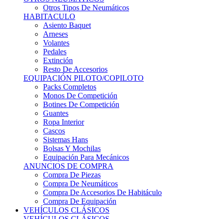
Sistemas Hans
Bolsas Y Mochilas
Equipación Para Mecánicos
ANUNCIOS DE COMPRA
Compra De Piezas
Compra De Neumáticos
Compra De Accesorios De Habitáculo
Compra De Equipación
VEHÍCULOS CLÁSICOS
VEHÍCULOS CLÁSICOS
Clásicos De Calle
Clásicos De Competición
Motores
Cajas De Cambio
Carrocería
Suspensiones
Habitáculo
Llantas
Neumáticos
ANUNCIOS DE COMPRA
Compra De Competición
Compra De Calle
Compra De Piezas
KARTING
KARTING