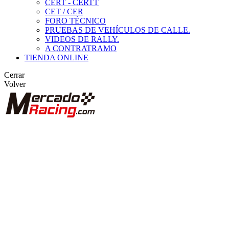
CERT - CERTT
CET / CER
FORO TÉCNICO
PRUEBAS DE VEHÍCULOS DE CALLE.
VIDEOS DE RALLY.
A CONTRATRAMO
TIENDA ONLINE
Cerrar
Volver
BUSCAR
ANUNCIOS DE COMPETICIÓN
VEHÍCULOS DE COMPETICIÓN
MARCAS DESTACADAS
Peugeot