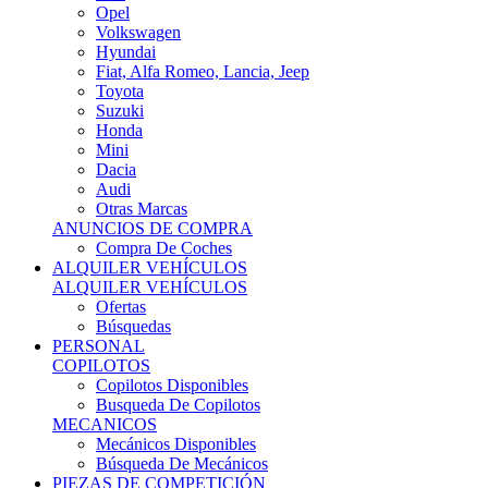
Ofertas
Búsquedas
PERSONAL
COPILOTOS
Copilotos Disponibles
Busqueda De Copilotos
MECANICOS
Mecánicos Disponibles
Búsqueda De Mecánicos
PIEZAS DE COMPETICIÓN
MECÁNICA
Motores
Refrigeración
Electrónica
Cajas De Cambio
Sistemas De Escape
Carrocería
Depositos
Suspensiones
Frenos
Iluminación
Llantas
NEUMÁTICOS DE ASFALTO
Asfalto 13 O Menos
Asfalto 14p