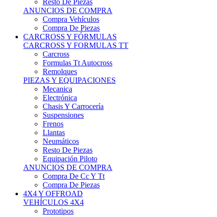
Neumáticos
Resto De Piezas
Equipación Piloto
ANUNCIOS DE COMPRA
Compra De Cc Y Tt
Compra De Piezas
4X4 Y OFFROAD
VEHÍCULOS 4X4
Prototipos
Venta De Side By Side
Quads Y Buggys
4x4 De Calle
PIEZAS PARA 4X4
Mecánica
Carrocería
Suspensiones
Llantas
Neumáticos
ANUNCIOS DE COMPRA
Compra De 4x4
Compra De Piezas
MOTOS
MOTOS
Motos De Circuito