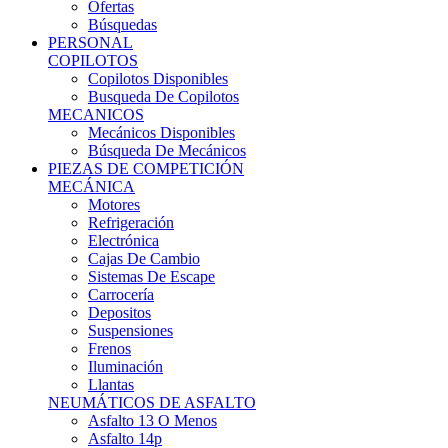
Ofertas
Búsquedas
PERSONAL
COPILOTOS
Copilotos Disponibles
Busqueda De Copilotos
MECANICOS
Mecánicos Disponibles
Búsqueda De Mecánicos
PIEZAS DE COMPETICIÓN
MECÁNICA
Motores
Refrigeración
Electrónica
Cajas De Cambio
Sistemas De Escape
Carrocería
Depositos
Suspensiones
Frenos
Iluminación
Llantas
NEUMÁTICOS DE ASFALTO
Asfalto 13 O Menos
Asfalto 14p