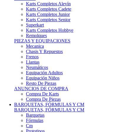
Karts Completos Alevín
Karts Completos Cadete
Karts Completos Junior
Karts Completos Senior
Superkart
Karts Completos Hobbye
Remolques
PIEZAS Y EQUIPACIONES
Mecanica
Chasis Y Repuestos
Frenos
Llantas
Neumáticos
Equipación Adultos
Equipación Niños
Resto De Piezas
ANUNCIOS DE COMPRA
Compra De Karts
Compra De Piezas
BARQUETAS, FÓRMULAS Y CM
BARQUETAS, FÓRMULAS Y CM
Barquetas
Fórmulas
Cm
Prototipos