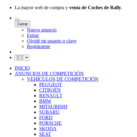
La mayor web de compra y
venta de Coches de Rally
.
Cerrar
Nuevo anuncio
Entrar
Olvidé mi usuario o clave
Registrarme
INICIO
ANUNCIOS DE COMPETICIÓN
VEHÍCULOS DE COMPETICIÓN
PEUGEOT
CITROËN
RENAULT
BMW
MITSUBISHI
SUBARU
FORD
PORSCHE
SKODA
SEAT