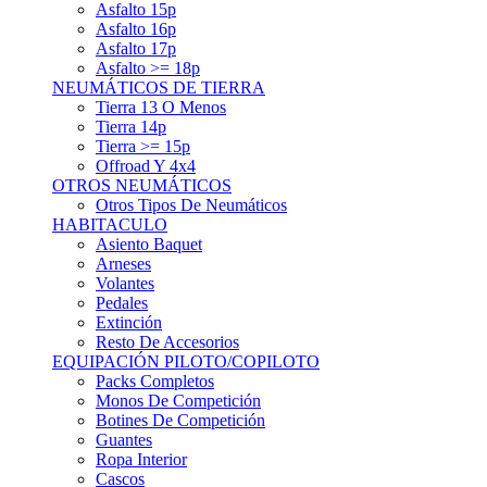
Asfalto 15p
Asfalto 16p
Asfalto 17p
Asfalto >= 18p
NEUMÁTICOS DE TIERRA
Tierra 13 O Menos
Tierra 14p
Tierra >= 15p
Offroad Y 4x4
OTROS NEUMÁTICOS
Otros Tipos De Neumáticos
HABITACULO
Asiento Baquet
Arneses
Volantes
Pedales
Extinción
Resto De Accesorios
EQUIPACIÓN PILOTO/COPILOTO
Packs Completos
Monos De Competición
Botines De Competición
Guantes
Ropa Interior
Cascos