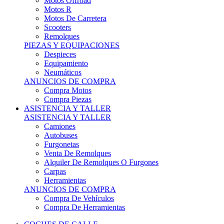
Motos Offroad
Motos R
Motos De Carretera
Scooters
Remolques
PIEZAS Y EQUIPACIONES
Despieces
Equipamiento
Neumáticos
ANUNCIOS DE COMPRA
Compra Motos
Compra Piezas
ASISTENCIA Y TALLER
ASISTENCIA Y TALLER
Camiones
Autobuses
Furgonetas
Venta De Remolques
Alquiler De Remolques O Furgones
Carpas
Herramientas
ANUNCIOS DE COMPRA
Compra De Vehículos
Compra De Herramientas