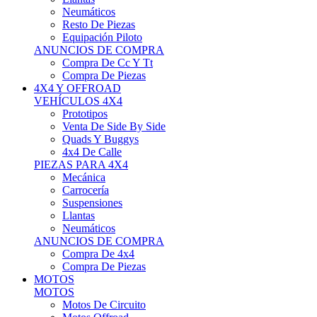
Neumáticos
Resto De Piezas
Equipación Piloto
ANUNCIOS DE COMPRA
Compra De Cc Y Tt
Compra De Piezas
4X4 Y OFFROAD
VEHÍCULOS 4X4
Prototipos
Venta De Side By Side
Quads Y Buggys
4x4 De Calle
PIEZAS PARA 4X4
Mecánica
Carrocería
Suspensiones
Llantas
Neumáticos
ANUNCIOS DE COMPRA
Compra De 4x4
Compra De Piezas
MOTOS
MOTOS
Motos De Circuito