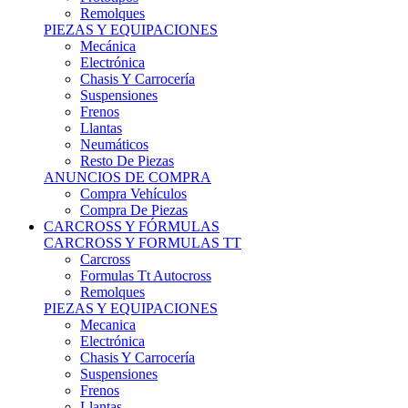
Remolques
PIEZAS Y EQUIPACIONES
Mecánica
Electrónica
Chasis Y Carrocería
Suspensiones
Frenos
Llantas
Neumáticos
Resto De Piezas
ANUNCIOS DE COMPRA
Compra Vehículos
Compra De Piezas
CARCROSS Y FÓRMULAS
CARCROSS Y FORMULAS TT
Carcross
Formulas Tt Autocross
Remolques
PIEZAS Y EQUIPACIONES
Mecanica
Electrónica
Chasis Y Carrocería
Suspensiones
Frenos
Llantas