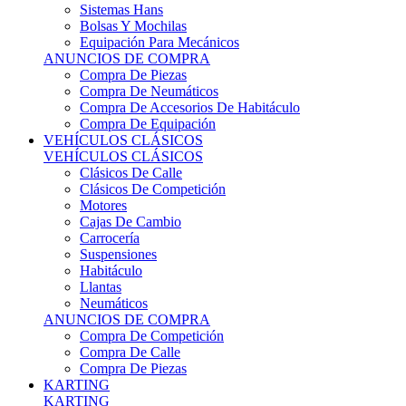
Sistemas Hans
Bolsas Y Mochilas
Equipación Para Mecánicos
ANUNCIOS DE COMPRA
Compra De Piezas
Compra De Neumáticos
Compra De Accesorios De Habitáculo
Compra De Equipación
VEHÍCULOS CLÁSICOS
VEHÍCULOS CLÁSICOS
Clásicos De Calle
Clásicos De Competición
Motores
Cajas De Cambio
Carrocería
Suspensiones
Habitáculo
Llantas
Neumáticos
ANUNCIOS DE COMPRA
Compra De Competición
Compra De Calle
Compra De Piezas
KARTING
KARTING