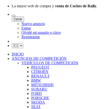
La mayor web de compra y
venta de Coches de Rally
.
Cerrar
Nuevo anuncio
Entrar
Olvidé mi usuario o clave
Registrarme
INICIO
ANUNCIOS DE COMPETICIÓN
VEHÍCULOS DE COMPETICIÓN
PEUGEOT
CITROËN
RENAULT
BMW
MITSUBISHI
SUBARU
FORD
PORSCHE
SKODA
SEAT