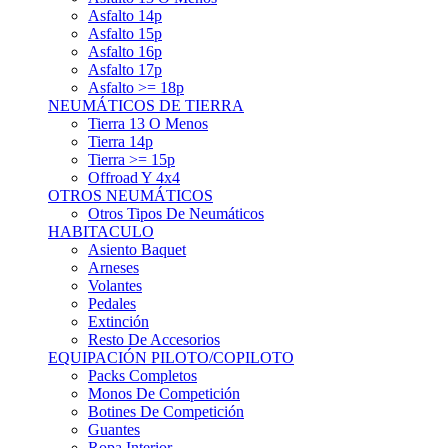
Asfalto 15p
Asfalto 16p
Asfalto 17p
Asfalto >= 18p
NEUMÁTICOS DE TIERRA
Tierra 13 O Menos
Tierra 14p
Tierra >= 15p
Offroad Y 4x4
OTROS NEUMÁTICOS
Otros Tipos De Neumáticos
HABITACULO
Asiento Baquet
Arneses
Volantes
Pedales
Extinción
Resto De Accesorios
EQUIPACIÓN PILOTO/COPILOTO
Packs Completos
Monos De Competición
Botines De Competición
Guantes
Ropa Interior
Cascos