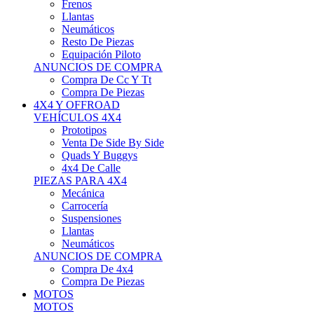
Neumáticos
Resto De Piezas
Equipación Piloto
ANUNCIOS DE COMPRA
Compra De Cc Y Tt
Compra De Piezas
4X4 Y OFFROAD
VEHÍCULOS 4X4
Prototipos
Venta De Side By Side
Quads Y Buggys
4x4 De Calle
PIEZAS PARA 4X4
Mecánica
Carrocería
Suspensiones
Llantas
Neumáticos
ANUNCIOS DE COMPRA
Compra De 4x4
Compra De Piezas
MOTOS
MOTOS
Motos De Circuito