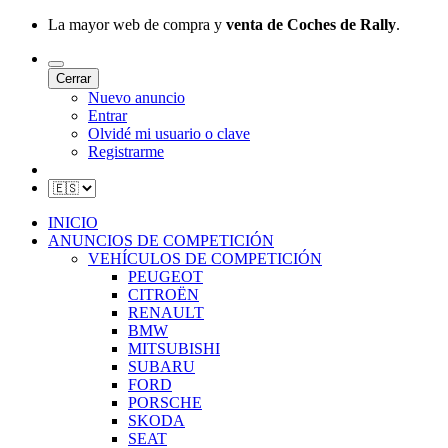
La mayor web de compra y
venta de Coches de Rally
.
Cerrar
Nuevo anuncio
Entrar
Olvidé mi usuario o clave
Registrarme
INICIO
ANUNCIOS DE COMPETICIÓN
VEHÍCULOS DE COMPETICIÓN
PEUGEOT
CITROËN
RENAULT
BMW
MITSUBISHI
SUBARU
FORD
PORSCHE
SKODA
SEAT