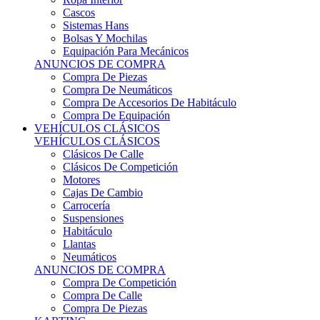
Sistemas Hans
Bolsas Y Mochilas
Equipación Para Mecánicos
ANUNCIOS DE COMPRA
Compra De Piezas
Compra De Neumáticos
Compra De Accesorios De Habitáculo
Compra De Equipación
VEHÍCULOS CLÁSICOS
VEHÍCULOS CLÁSICOS
Clásicos De Calle
Clásicos De Competición
Motores
Cajas De Cambio
Carrocería
Suspensiones
Habitáculo
Llantas
Neumáticos
ANUNCIOS DE COMPRA
Compra De Competición
Compra De Calle
Compra De Piezas
KARTING
KARTING