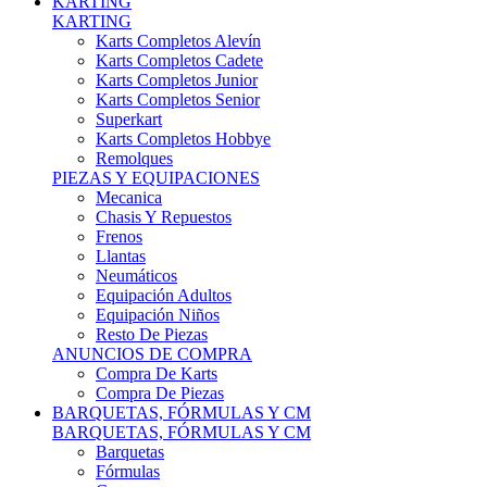
Karts Completos Alevín
Karts Completos Cadete
Karts Completos Junior
Karts Completos Senior
Superkart
Karts Completos Hobbye
Remolques
PIEZAS Y EQUIPACIONES
Mecanica
Chasis Y Repuestos
Frenos
Llantas
Neumáticos
Equipación Adultos
Equipación Niños
Resto De Piezas
ANUNCIOS DE COMPRA
Compra De Karts
Compra De Piezas
BARQUETAS, FÓRMULAS Y CM
BARQUETAS, FÓRMULAS Y CM
Barquetas
Fórmulas
Cm
Prototipos