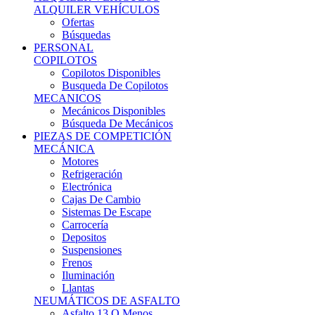
Ofertas
Búsquedas
PERSONAL
COPILOTOS
Copilotos Disponibles
Busqueda De Copilotos
MECANICOS
Mecánicos Disponibles
Búsqueda De Mecánicos
PIEZAS DE COMPETICIÓN
MECÁNICA
Motores
Refrigeración
Electrónica
Cajas De Cambio
Sistemas De Escape
Carrocería
Depositos
Suspensiones
Frenos
Iluminación
Llantas
NEUMÁTICOS DE ASFALTO
Asfalto 13 O Menos
Asfalto 14p