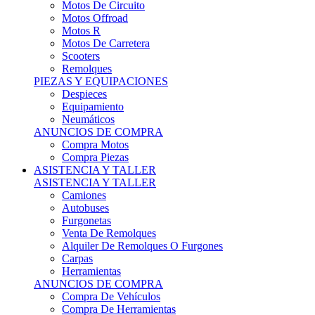
Motos Offroad
Motos R
Motos De Carretera
Scooters
Remolques
PIEZAS Y EQUIPACIONES
Despieces
Equipamiento
Neumáticos
ANUNCIOS DE COMPRA
Compra Motos
Compra Piezas
ASISTENCIA Y TALLER
ASISTENCIA Y TALLER
Camiones
Autobuses
Furgonetas
Venta De Remolques
Alquiler De Remolques O Furgones
Carpas
Herramientas
ANUNCIOS DE COMPRA
Compra De Vehículos
Compra De Herramientas