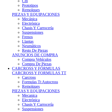
Remolques
PIEZAS Y EQUIPACIONES
Mecánica
Electrónica
Chasis Y Carrocería
Suspensiones
Frenos
Llantas
Neumáticos
Resto De Piezas
ANUNCIOS DE COMPRA
Compra Vehículos
Compra De Piezas
CARCROSS Y FÓRMULAS
CARCROSS Y FORMULAS TT
Carcross
Formulas Tt Autocross
Remolques
PIEZAS Y EQUIPACIONES
Mecanica
Electrónica
Chasis Y Carrocería
Suspensiones
Frenos
Llantas