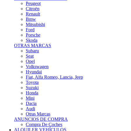
Citroën
Renault
Bmw
Mitsubishi
Ford
Porsche
Skoda
OTRAS MARCAS
Subaru
Seat
Opel
Volkswagen
Hyundai
Fiat, Alfa Romeo, Lancia, Jeep
Toyota
Suzuki
Honda
Mini
Dacia
Audi
Otras Marcas
ANUNCIOS DE COMPRA
Compra De Coches
ALQUILER VEHÍCULOS
ALQUILER VEHÍCULOS