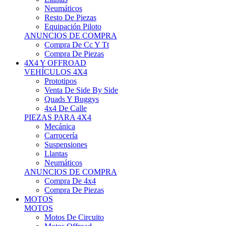
Neumáticos
Resto De Piezas
Equipación Piloto
ANUNCIOS DE COMPRA
Compra De Cc Y Tt
Compra De Piezas
4X4 Y OFFROAD
VEHÍCULOS 4X4
Prototipos
Venta De Side By Side
Quads Y Buggys
4x4 De Calle
PIEZAS PARA 4X4
Mecánica
Carrocería
Suspensiones
Llantas
Neumáticos
ANUNCIOS DE COMPRA
Compra De 4x4
Compra De Piezas
MOTOS
MOTOS
Motos De Circuito