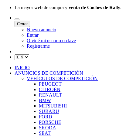
La mayor web de compra y
venta de Coches de Rally
.
Cerrar
Nuevo anuncio
Entrar
Olvidé mi usuario o clave
Registrarme
INICIO
ANUNCIOS DE COMPETICIÓN
VEHÍCULOS DE COMPETICIÓN
PEUGEOT
CITROËN
RENAULT
BMW
MITSUBISHI
SUBARU
FORD
PORSCHE
SKODA
SEAT