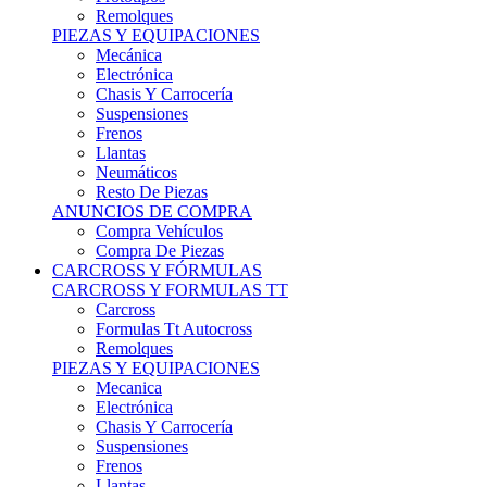
Remolques
PIEZAS Y EQUIPACIONES
Mecánica
Electrónica
Chasis Y Carrocería
Suspensiones
Frenos
Llantas
Neumáticos
Resto De Piezas
ANUNCIOS DE COMPRA
Compra Vehículos
Compra De Piezas
CARCROSS Y FÓRMULAS
CARCROSS Y FORMULAS TT
Carcross
Formulas Tt Autocross
Remolques
PIEZAS Y EQUIPACIONES
Mecanica
Electrónica
Chasis Y Carrocería
Suspensiones
Frenos
Llantas