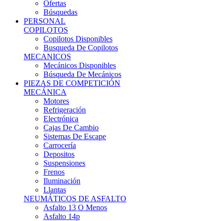
Ofertas
Búsquedas
PERSONAL
COPILOTOS
Copilotos Disponibles
Busqueda De Copilotos
MECANICOS
Mecánicos Disponibles
Búsqueda De Mecánicos
PIEZAS DE COMPETICIÓN
MECÁNICA
Motores
Refrigeración
Electrónica
Cajas De Cambio
Sistemas De Escape
Carrocería
Depositos
Suspensiones
Frenos
Iluminación
Llantas
NEUMÁTICOS DE ASFALTO
Asfalto 13 O Menos
Asfalto 14p