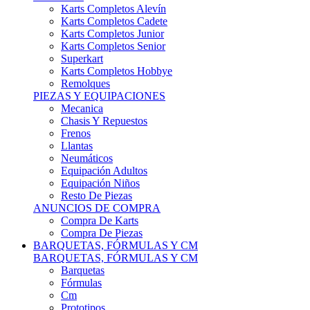
Karts Completos Alevín
Karts Completos Cadete
Karts Completos Junior
Karts Completos Senior
Superkart
Karts Completos Hobbye
Remolques
PIEZAS Y EQUIPACIONES
Mecanica
Chasis Y Repuestos
Frenos
Llantas
Neumáticos
Equipación Adultos
Equipación Niños
Resto De Piezas
ANUNCIOS DE COMPRA
Compra De Karts
Compra De Piezas
BARQUETAS, FÓRMULAS Y CM
BARQUETAS, FÓRMULAS Y CM
Barquetas
Fórmulas
Cm
Prototipos