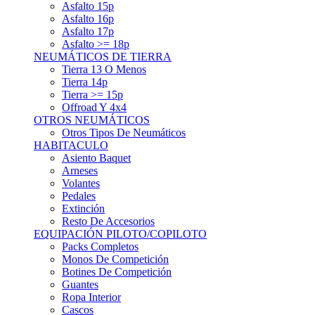
Asfalto 15p
Asfalto 16p
Asfalto 17p
Asfalto >= 18p
NEUMÁTICOS DE TIERRA
Tierra 13 O Menos
Tierra 14p
Tierra >= 15p
Offroad Y 4x4
OTROS NEUMÁTICOS
Otros Tipos De Neumáticos
HABITACULO
Asiento Baquet
Arneses
Volantes
Pedales
Extinción
Resto De Accesorios
EQUIPACIÓN PILOTO/COPILOTO
Packs Completos
Monos De Competición
Botines De Competición
Guantes
Ropa Interior
Cascos