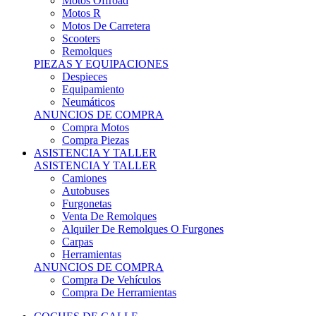
Motos Offroad
Motos R
Motos De Carretera
Scooters
Remolques
PIEZAS Y EQUIPACIONES
Despieces
Equipamiento
Neumáticos
ANUNCIOS DE COMPRA
Compra Motos
Compra Piezas
ASISTENCIA Y TALLER
ASISTENCIA Y TALLER
Camiones
Autobuses
Furgonetas
Venta De Remolques
Alquiler De Remolques O Furgones
Carpas
Herramientas
ANUNCIOS DE COMPRA
Compra De Vehículos
Compra De Herramientas