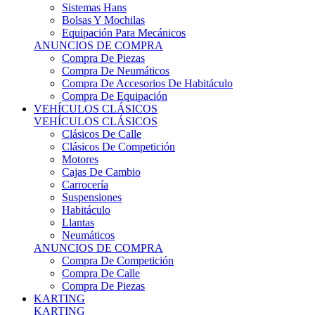
Sistemas Hans
Bolsas Y Mochilas
Equipación Para Mecánicos
ANUNCIOS DE COMPRA
Compra De Piezas
Compra De Neumáticos
Compra De Accesorios De Habitáculo
Compra De Equipación
VEHÍCULOS CLÁSICOS
VEHÍCULOS CLÁSICOS
Clásicos De Calle
Clásicos De Competición
Motores
Cajas De Cambio
Carrocería
Suspensiones
Habitáculo
Llantas
Neumáticos
ANUNCIOS DE COMPRA
Compra De Competición
Compra De Calle
Compra De Piezas
KARTING
KARTING