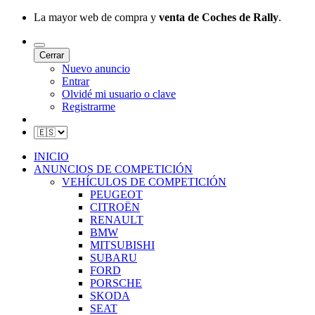
La mayor web de compra y
venta de Coches de Rally
.
Cerrar
Nuevo anuncio
Entrar
Olvidé mi usuario o clave
Registrarme
INICIO
ANUNCIOS DE COMPETICIÓN
VEHÍCULOS DE COMPETICIÓN
PEUGEOT
CITROËN
RENAULT
BMW
MITSUBISHI
SUBARU
FORD
PORSCHE
SKODA
SEAT