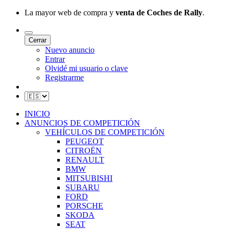
La mayor web de compra y
venta de Coches de Rally
.
Cerrar
Nuevo anuncio
Entrar
Olvidé mi usuario o clave
Registrarme
INICIO
ANUNCIOS DE COMPETICIÓN
VEHÍCULOS DE COMPETICIÓN
PEUGEOT
CITROËN
RENAULT
BMW
MITSUBISHI
SUBARU
FORD
PORSCHE
SKODA
SEAT