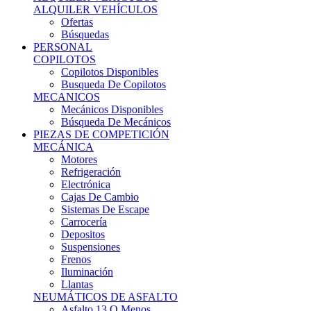
Ofertas
Búsquedas
PERSONAL
COPILOTOS
Copilotos Disponibles
Busqueda De Copilotos
MECANICOS
Mecánicos Disponibles
Búsqueda De Mecánicos
PIEZAS DE COMPETICIÓN
MECÁNICA
Motores
Refrigeración
Electrónica
Cajas De Cambio
Sistemas De Escape
Carrocería
Depositos
Suspensiones
Frenos
Iluminación
Llantas
NEUMÁTICOS DE ASFALTO
Asfalto 13 O Menos
Asfalto 14p