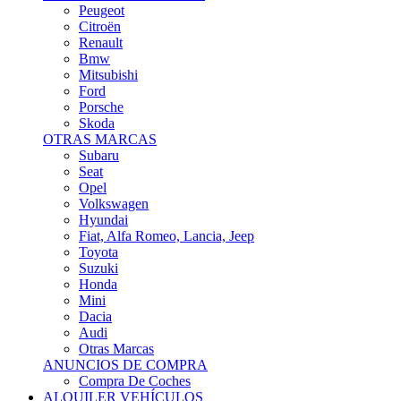
Citroën
Renault
Bmw
Mitsubishi
Ford
Porsche
Skoda
OTRAS MARCAS
Subaru
Seat
Opel
Volkswagen
Hyundai
Fiat, Alfa Romeo, Lancia, Jeep
Toyota
Suzuki
Honda
Mini
Dacia
Audi
Otras Marcas
ANUNCIOS DE COMPRA
Compra De Coches
ALQUILER VEHÍCULOS
ALQUILER VEHÍCULOS