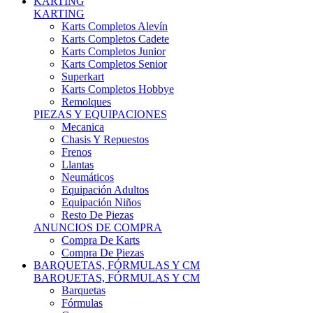
Karts Completos Alevín
Karts Completos Cadete
Karts Completos Junior
Karts Completos Senior
Superkart
Karts Completos Hobbye
Remolques
PIEZAS Y EQUIPACIONES
Mecanica
Chasis Y Repuestos
Frenos
Llantas
Neumáticos
Equipación Adultos
Equipación Niños
Resto De Piezas
ANUNCIOS DE COMPRA
Compra De Karts
Compra De Piezas
BARQUETAS, FÓRMULAS Y CM
BARQUETAS, FÓRMULAS Y CM
Barquetas
Fórmulas
Cm
Prototipos