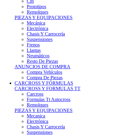
Remolques
PIEZAS Y EQUIPACIONES
Mecánica
Electrónica
Chasis Y Carrocería
Suspensiones
Frenos
Llantas
Neumáticos
Resto De Piezas
ANUNCIOS DE COMPRA
Compra Vehículos
Compra De Piezas
CARCROSS Y FÓRMULAS
CARCROSS Y FORMULAS TT
Carcross
Formulas Tt Autocross
Remolques
PIEZAS Y EQUIPACIONES
Mecanica
Electrónica
Chasis Y Carrocería
Suspensiones
Frenos
Llantas