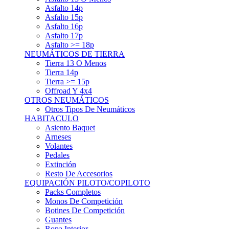
Asfalto 15p
Asfalto 16p
Asfalto 17p
Asfalto >= 18p
NEUMÁTICOS DE TIERRA
Tierra 13 O Menos
Tierra 14p
Tierra >= 15p
Offroad Y 4x4
OTROS NEUMÁTICOS
Otros Tipos De Neumáticos
HABITACULO
Asiento Baquet
Arneses
Volantes
Pedales
Extinción
Resto De Accesorios
EQUIPACIÓN PILOTO/COPILOTO
Packs Completos
Monos De Competición
Botines De Competición
Guantes
Ropa Interior
Cascos