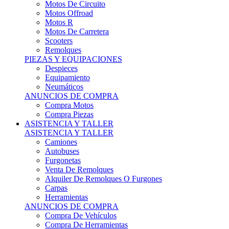
Motos Offroad
Motos R
Motos De Carretera
Scooters
Remolques
PIEZAS Y EQUIPACIONES
Despieces
Equipamiento
Neumáticos
ANUNCIOS DE COMPRA
Compra Motos
Compra Piezas
ASISTENCIA Y TALLER
ASISTENCIA Y TALLER
Camiones
Autobuses
Furgonetas
Venta De Remolques
Alquiler De Remolques O Furgones
Carpas
Herramientas
ANUNCIOS DE COMPRA
Compra De Vehículos
Compra De Herramientas