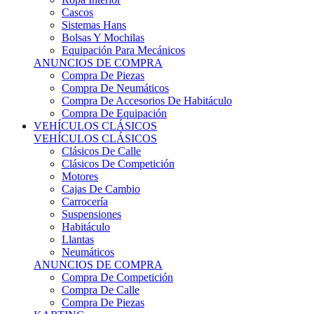
Sistemas Hans
Bolsas Y Mochilas
Equipación Para Mecánicos
ANUNCIOS DE COMPRA
Compra De Piezas
Compra De Neumáticos
Compra De Accesorios De Habitáculo
Compra De Equipación
VEHÍCULOS CLÁSICOS
VEHÍCULOS CLÁSICOS
Clásicos De Calle
Clásicos De Competición
Motores
Cajas De Cambio
Carrocería
Suspensiones
Habitáculo
Llantas
Neumáticos
ANUNCIOS DE COMPRA
Compra De Competición
Compra De Calle
Compra De Piezas
KARTING
KARTING