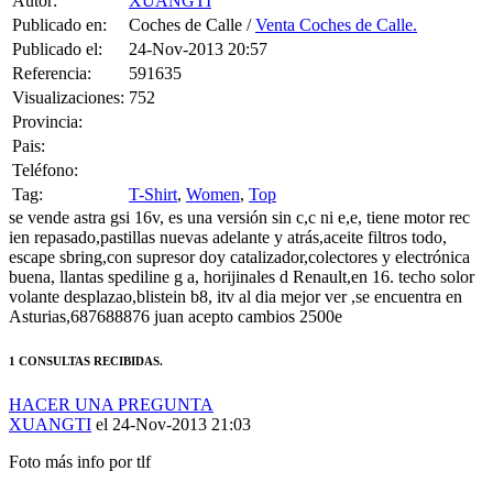
Publicado el:
24-Nov-2013 20:57
Referencia:
591635
Visualizaciones:
752
Provincia:
Pais:
Teléfono:
Tag:
T-Shirt
,
Women
,
Top
se vende astra gsi 16v, es una versión sin c,c ni e,e, tiene motor rec
ien repasado,pastillas nuevas adelante y atrás,aceite filtros todo,
escape sbring,con supresor doy catalizador,colectores y electrónica
buena, llantas spediline g a, horijinales d Renault,en 16. techo solor
volante desplazao,blistein b8, itv al dia mejor ver ,se encuentra en
Asturias,687688876 juan acepto cambios 2500e
1 CONSULTAS RECIBIDAS.
HACER UNA PREGUNTA
XUANGTI
el 24-Nov-2013 21:03
Foto más info por tlf
HAZLE UNA PREGUNTA A XUANGTI SOBRE
“Vendo astra
gsi 16 aleman”