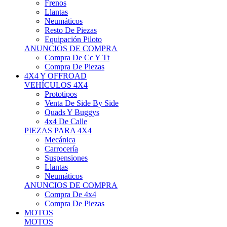
Neumáticos
Resto De Piezas
Equipación Piloto
ANUNCIOS DE COMPRA
Compra De Cc Y Tt
Compra De Piezas
4X4 Y OFFROAD
VEHÍCULOS 4X4
Prototipos
Venta De Side By Side
Quads Y Buggys
4x4 De Calle
PIEZAS PARA 4X4
Mecánica
Carrocería
Suspensiones
Llantas
Neumáticos
ANUNCIOS DE COMPRA
Compra De 4x4
Compra De Piezas
MOTOS
MOTOS
Motos De Circuito