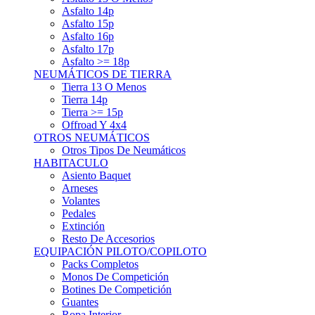
Asfalto 15p
Asfalto 16p
Asfalto 17p
Asfalto >= 18p
NEUMÁTICOS DE TIERRA
Tierra 13 O Menos
Tierra 14p
Tierra >= 15p
Offroad Y 4x4
OTROS NEUMÁTICOS
Otros Tipos De Neumáticos
HABITACULO
Asiento Baquet
Arneses
Volantes
Pedales
Extinción
Resto De Accesorios
EQUIPACIÓN PILOTO/COPILOTO
Packs Completos
Monos De Competición
Botines De Competición
Guantes
Ropa Interior
Cascos