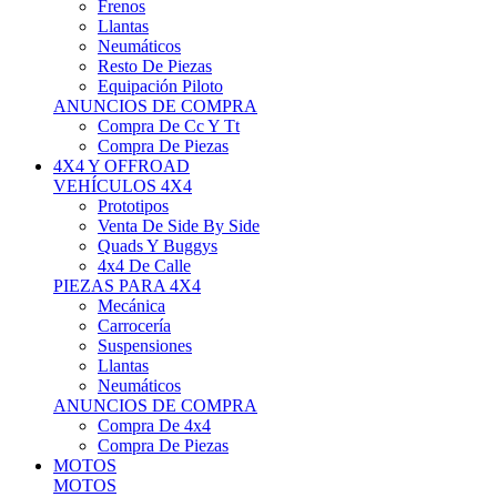
Neumáticos
Resto De Piezas
Equipación Piloto
ANUNCIOS DE COMPRA
Compra De Cc Y Tt
Compra De Piezas
4X4 Y OFFROAD
VEHÍCULOS 4X4
Prototipos
Venta De Side By Side
Quads Y Buggys
4x4 De Calle
PIEZAS PARA 4X4
Mecánica
Carrocería
Suspensiones
Llantas
Neumáticos
ANUNCIOS DE COMPRA
Compra De 4x4
Compra De Piezas
MOTOS
MOTOS
Motos De Circuito