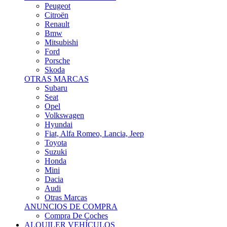
Citroën
Renault
Bmw
Mitsubishi
Ford
Porsche
Skoda
OTRAS MARCAS
Subaru
Seat
Opel
Volkswagen
Hyundai
Fiat, Alfa Romeo, Lancia, Jeep
Toyota
Suzuki
Honda
Mini
Dacia
Audi
Otras Marcas
ANUNCIOS DE COMPRA
Compra De Coches
ALQUILER VEHÍCULOS
ALQUILER VEHÍCULOS