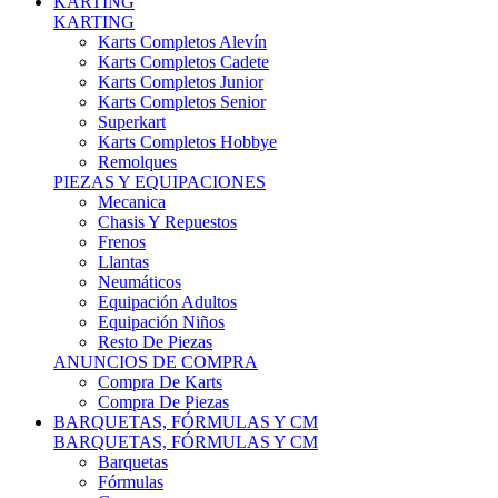
Karts Completos Alevín
Karts Completos Cadete
Karts Completos Junior
Karts Completos Senior
Superkart
Karts Completos Hobbye
Remolques
PIEZAS Y EQUIPACIONES
Mecanica
Chasis Y Repuestos
Frenos
Llantas
Neumáticos
Equipación Adultos
Equipación Niños
Resto De Piezas
ANUNCIOS DE COMPRA
Compra De Karts
Compra De Piezas
BARQUETAS, FÓRMULAS Y CM
BARQUETAS, FÓRMULAS Y CM
Barquetas
Fórmulas
Cm
Prototipos