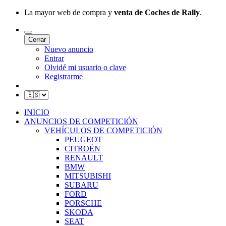
La mayor web de compra y
venta de Coches de Rally
.
Cerrar
Nuevo anuncio
Entrar
Olvidé mi usuario o clave
Registrarme
INICIO
ANUNCIOS DE COMPETICIÓN
VEHÍCULOS DE COMPETICIÓN
PEUGEOT
CITROËN
RENAULT
BMW
MITSUBISHI
SUBARU
FORD
PORSCHE
SKODA
SEAT