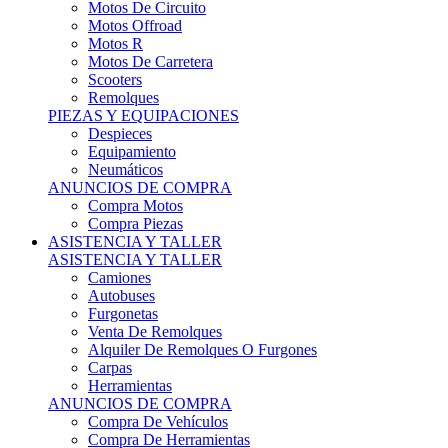
Motos Offroad
Motos R
Motos De Carretera
Scooters
Remolques
PIEZAS Y EQUIPACIONES
Despieces
Equipamiento
Neumáticos
ANUNCIOS DE COMPRA
Compra Motos
Compra Piezas
ASISTENCIA Y TALLER
ASISTENCIA Y TALLER
Camiones
Autobuses
Furgonetas
Venta De Remolques
Alquiler De Remolques O Furgones
Carpas
Herramientas
ANUNCIOS DE COMPRA
Compra De Vehículos
Compra De Herramientas