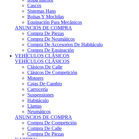
Sistemas Hans
Bolsas Y Mochilas
Equipación Para Mecánicos
ANUNCIOS DE COMPRA
Compra De Piezas
Compra De Neumáticos
Compra De Accesorios De Habitáculo
Compra De Equipación
VEHÍCULOS CLÁSICOS
VEHÍCULOS CLÁSICOS
Clásicos De Calle
Clásicos De Competición
Motores
Cajas De Cambio
Carrocería
Suspensiones
Habitáculo
Llantas
Neumáticos
ANUNCIOS DE COMPRA
Compra De Competición
Compra De Calle
Compra De Piezas
KARTING
KARTING