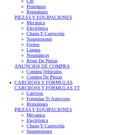
Remolques
PIEZAS Y EQUIPACIONES
Mecánica
Electrónica
Chasis Y Carrocería
Suspensiones
Frenos
Llantas
Neumáticos
Resto De Piezas
ANUNCIOS DE COMPRA
Compra Vehículos
Compra De Piezas
CARCROSS Y FÓRMULAS
CARCROSS Y FORMULAS TT
Carcross
Formulas Tt Autocross
Remolques
PIEZAS Y EQUIPACIONES
Mecanica
Electrónica
Chasis Y Carrocería
Suspensiones
Frenos
Llantas