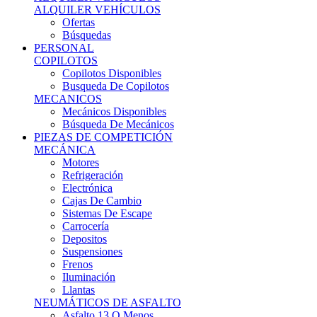
Ofertas
Búsquedas
PERSONAL
COPILOTOS
Copilotos Disponibles
Busqueda De Copilotos
MECANICOS
Mecánicos Disponibles
Búsqueda De Mecánicos
PIEZAS DE COMPETICIÓN
MECÁNICA
Motores
Refrigeración
Electrónica
Cajas De Cambio
Sistemas De Escape
Carrocería
Depositos
Suspensiones
Frenos
Iluminación
Llantas
NEUMÁTICOS DE ASFALTO
Asfalto 13 O Menos
Asfalto 14p