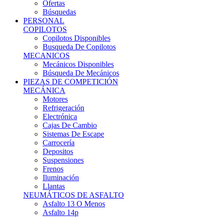
Ofertas
Búsquedas
PERSONAL
COPILOTOS
Copilotos Disponibles
Busqueda De Copilotos
MECANICOS
Mecánicos Disponibles
Búsqueda De Mecánicos
PIEZAS DE COMPETICIÓN
MECÁNICA
Motores
Refrigeración
Electrónica
Cajas De Cambio
Sistemas De Escape
Carrocería
Depositos
Suspensiones
Frenos
Iluminación
Llantas
NEUMÁTICOS DE ASFALTO
Asfalto 13 O Menos
Asfalto 14p