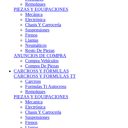
Remolques
PIEZAS Y EQUIPACIONES
Mecánica
Electrónica
Chasis Y Carrocería
Suspensiones
Frenos
Llantas
Neumáticos
Resto De Piezas
ANUNCIOS DE COMPRA
Compra Vehículos
Compra De Piezas
CARCROSS Y FÓRMULAS
CARCROSS Y FORMULAS TT
Carcross
Formulas Tt Autocross
Remolques
PIEZAS Y EQUIPACIONES
Mecanica
Electrónica
Chasis Y Carrocería
Suspensiones
Frenos
Llantas