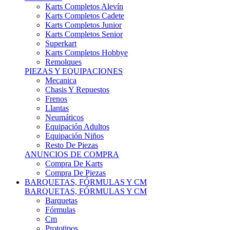
Karts Completos Alevín
Karts Completos Cadete
Karts Completos Junior
Karts Completos Senior
Superkart
Karts Completos Hobbye
Remolques
PIEZAS Y EQUIPACIONES
Mecanica
Chasis Y Repuestos
Frenos
Llantas
Neumáticos
Equipación Adultos
Equipación Niños
Resto De Piezas
ANUNCIOS DE COMPRA
Compra De Karts
Compra De Piezas
BARQUETAS, FÓRMULAS Y CM
BARQUETAS, FÓRMULAS Y CM
Barquetas
Fórmulas
Cm
Prototipos