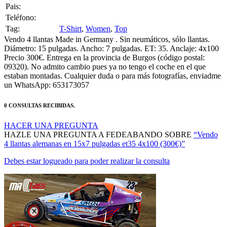
Pais:
Teléfono:
Tag:
T-Shirt
,
Women
,
Top
Vendo 4 llantas Made in Germany . Sin neumáticos, sólo llantas.
Diámetro: 15 pulgadas. Ancho: 7 pulgadas. ET: 35. Anclaje: 4x100
Precio 300€. Entrega en la provincia de Burgos (código postal:
09320). No admito cambio pues ya no tengo el coche en el que
estaban montadas. Cualquier duda o para más fotografías, enviadme
un WhatsApp: 653173057
0 CONSULTAS RECIBIDAS.
HACER UNA PREGUNTA
HAZLE UNA PREGUNTA A FEDEABANDO SOBRE
“Vendo
4 llantas alemanas en 15x7 pulgadas et35 4x100 (300€)”
Debes estar logueado para poder realizar la consulta