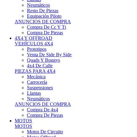
Neumáticos
Resto De Piezas
Equipación Piloto
ANUNCIOS DE COMPRA
Compra De Cc Y Tt
Compra De Piezas
4X4 Y OFFROAD
VEHÍCULOS 4X4
Prototipos
Venta De Side By Side
Quads Y Buggys
4x4 De Calle
PIEZAS PARA 4X4
Mecánica
Carrocería
Suspensiones
Llantas
Neumáticos
ANUNCIOS DE COMPRA
Compra De 4x4
Compra De Piezas
MOTOS
MOTOS
Motos De Circuito