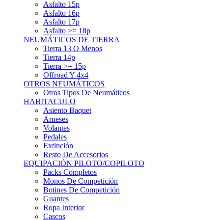
Asfalto 15p
Asfalto 16p
Asfalto 17p
Asfalto >= 18p
NEUMÁTICOS DE TIERRA
Tierra 13 O Menos
Tierra 14p
Tierra >= 15p
Offroad Y 4x4
OTROS NEUMÁTICOS
Otros Tipos De Neumáticos
HABITACULO
Asiento Baquet
Arneses
Volantes
Pedales
Extinción
Resto De Accesorios
EQUIPACIÓN PILOTO/COPILOTO
Packs Completos
Monos De Competición
Botines De Competición
Guantes
Ropa Interior
Cascos