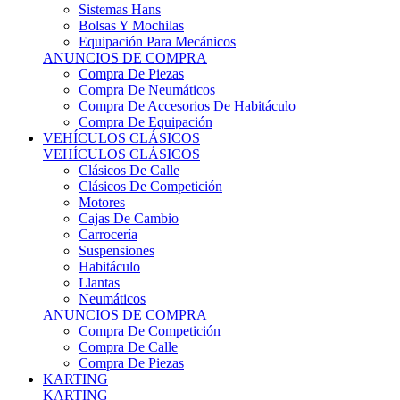
Sistemas Hans
Bolsas Y Mochilas
Equipación Para Mecánicos
ANUNCIOS DE COMPRA
Compra De Piezas
Compra De Neumáticos
Compra De Accesorios De Habitáculo
Compra De Equipación
VEHÍCULOS CLÁSICOS
VEHÍCULOS CLÁSICOS
Clásicos De Calle
Clásicos De Competición
Motores
Cajas De Cambio
Carrocería
Suspensiones
Habitáculo
Llantas
Neumáticos
ANUNCIOS DE COMPRA
Compra De Competición
Compra De Calle
Compra De Piezas
KARTING
KARTING