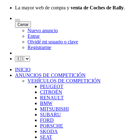
La mayor web de compra y
venta de Coches de Rally
.
Cerrar
Nuevo anuncio
Entrar
Olvidé mi usuario o clave
Registrarme
INICIO
ANUNCIOS DE COMPETICIÓN
VEHÍCULOS DE COMPETICIÓN
PEUGEOT
CITROËN
RENAULT
BMW
MITSUBISHI
SUBARU
FORD
PORSCHE
SKODA
SEAT