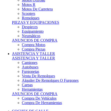
Motos Offroad
Motos R
Motos De Carretera
Scooters
Remolques
PIEZAS Y EQUIPACIONES
Despieces
Equipamiento
Neumáticos
ANUNCIOS DE COMPRA
Compra Motos
Compra Piezas
ASISTENCIA Y TALLER
ASISTENCIA Y TALLER
Camiones
Autobuses
Furgonetas
Venta De Remolques
Alquiler De Remolques O Furgones
Carpas
Herramientas
ANUNCIOS DE COMPRA
Compra De Vehículos
Compra De Herramientas