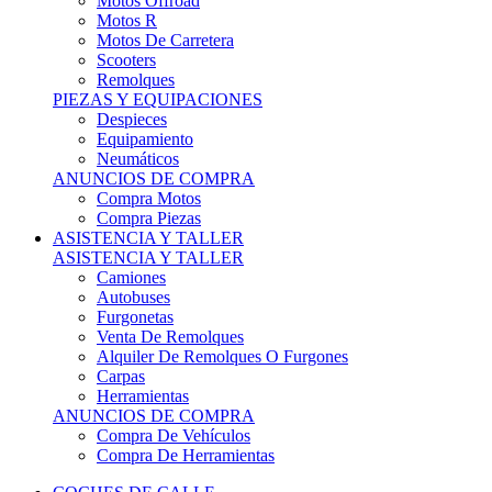
Motos Offroad
Motos R
Motos De Carretera
Scooters
Remolques
PIEZAS Y EQUIPACIONES
Despieces
Equipamiento
Neumáticos
ANUNCIOS DE COMPRA
Compra Motos
Compra Piezas
ASISTENCIA Y TALLER
ASISTENCIA Y TALLER
Camiones
Autobuses
Furgonetas
Venta De Remolques
Alquiler De Remolques O Furgones
Carpas
Herramientas
ANUNCIOS DE COMPRA
Compra De Vehículos
Compra De Herramientas