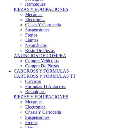
Remolques
PIEZAS Y EQUIPACIONES
Mecánica
Electrónica
Chasis Y Carrocería
Suspensiones
Frenos
Llantas
Neumáticos
Resto De Piezas
ANUNCIOS DE COMPRA
Compra Vehículos
Compra De Piezas
CARCROSS Y FÓRMULAS
CARCROSS Y FORMULAS TT
Carcross
Formulas Tt Autocross
Remolques
PIEZAS Y EQUIPACIONES
Mecanica
Electrónica
Chasis Y Carrocería
Suspensiones
Frenos
Llantas