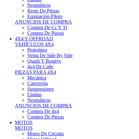
Neumáticos
Resto De Piezas
Equipación Piloto
ANUNCIOS DE COMPRA
Compra De Cc Y Tt
Compra De Piezas
4X4 Y OFFROAD
VEHÍCULOS 4X4
Prototipos
Venta De Side By Side
Quads Y Buggys
4x4 De Calle
PIEZAS PARA 4X4
Mecánica
Carrocería
Suspensiones
Llantas
Neumáticos
ANUNCIOS DE COMPRA
Compra De 4x4
Compra De Piezas
MOTOS
MOTOS
Motos De Circuito