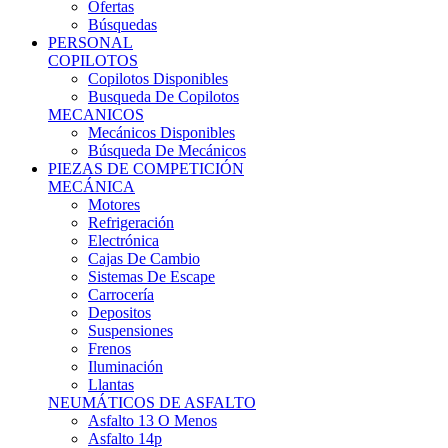
Ofertas
Búsquedas
PERSONAL
COPILOTOS
Copilotos Disponibles
Busqueda De Copilotos
MECANICOS
Mecánicos Disponibles
Búsqueda De Mecánicos
PIEZAS DE COMPETICIÓN
MECÁNICA
Motores
Refrigeración
Electrónica
Cajas De Cambio
Sistemas De Escape
Carrocería
Depositos
Suspensiones
Frenos
Iluminación
Llantas
NEUMÁTICOS DE ASFALTO
Asfalto 13 O Menos
Asfalto 14p