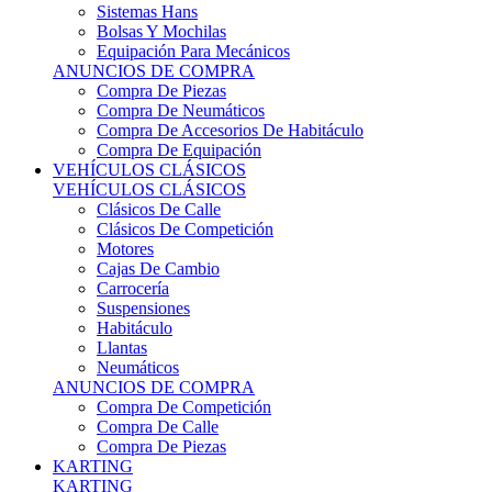
Sistemas Hans
Bolsas Y Mochilas
Equipación Para Mecánicos
ANUNCIOS DE COMPRA
Compra De Piezas
Compra De Neumáticos
Compra De Accesorios De Habitáculo
Compra De Equipación
VEHÍCULOS CLÁSICOS
VEHÍCULOS CLÁSICOS
Clásicos De Calle
Clásicos De Competición
Motores
Cajas De Cambio
Carrocería
Suspensiones
Habitáculo
Llantas
Neumáticos
ANUNCIOS DE COMPRA
Compra De Competición
Compra De Calle
Compra De Piezas
KARTING
KARTING