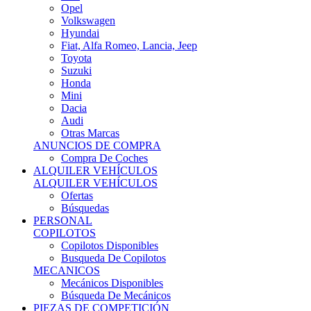
Ofertas
Búsquedas
PERSONAL
COPILOTOS
Copilotos Disponibles
Busqueda De Copilotos
MECANICOS
Mecánicos Disponibles
Búsqueda De Mecánicos
PIEZAS DE COMPETICIÓN
MECÁNICA
Motores
Refrigeración
Electrónica
Cajas De Cambio
Sistemas De Escape
Carrocería
Depositos
Suspensiones
Frenos
Iluminación
Llantas
NEUMÁTICOS DE ASFALTO
Asfalto 13 O Menos
Asfalto 14p