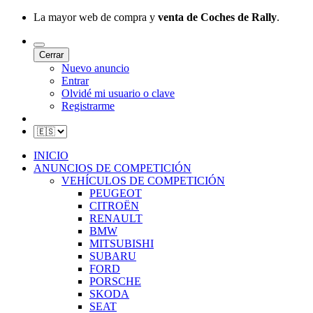
La mayor web de compra y
venta de Coches de Rally
.
Cerrar
Nuevo anuncio
Entrar
Olvidé mi usuario o clave
Registrarme
INICIO
ANUNCIOS DE COMPETICIÓN
VEHÍCULOS DE COMPETICIÓN
PEUGEOT
CITROËN
RENAULT
BMW
MITSUBISHI
SUBARU
FORD
PORSCHE
SKODA
SEAT