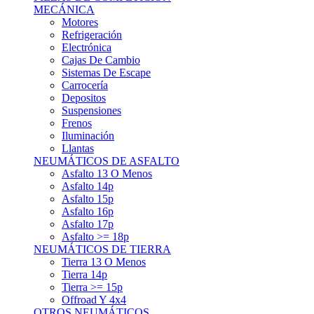
Asfalto 15p
Asfalto 16p
Asfalto 17p
Asfalto >= 18p
NEUMÁTICOS DE TIERRA
Tierra 13 O Menos
Tierra 14p
Tierra >= 15p
Offroad Y 4x4
OTROS NEUMÁTICOS
Otros Tipos De Neumáticos
HABITACULO
Asiento Baquet
Arneses
Volantes
Pedales
Extinción
Resto De Accesorios
EQUIPACIÓN PILOTO/COPILOTO
Packs Completos
Monos De Competición
Botines De Competición
Guantes
Ropa Interior
Cascos