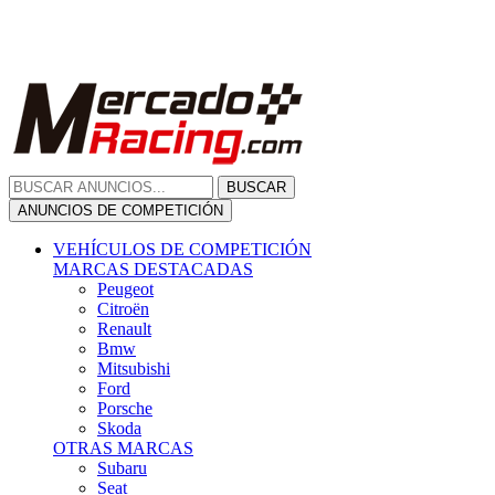
Citroën
Renault
Bmw
Mitsubishi
Ford
Porsche
Skoda
OTRAS MARCAS
Subaru
Seat
Opel
Volkswagen
Hyundai
Fiat, Alfa Romeo, Lancia, Jeep
Toyota
Suzuki
Honda
Mini
Dacia
Audi
Otras Marcas
ANUNCIOS DE COMPRA
Compra De Coches
ALQUILER VEHÍCULOS
ALQUILER VEHÍCULOS