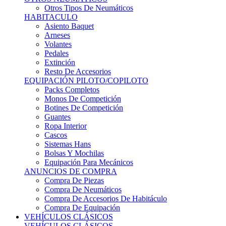
Sistemas Hans
Bolsas Y Mochilas
Equipación Para Mecánicos
ANUNCIOS DE COMPRA
Compra De Piezas
Compra De Neumáticos
Compra De Accesorios De Habitáculo
Compra De Equipación
VEHÍCULOS CLÁSICOS
VEHÍCULOS CLÁSICOS
Clásicos De Calle
Clásicos De Competición
Motores
Cajas De Cambio
Carrocería
Suspensiones
Habitáculo
Llantas
Neumáticos
ANUNCIOS DE COMPRA
Compra De Competición
Compra De Calle
Compra De Piezas
KARTING
KARTING