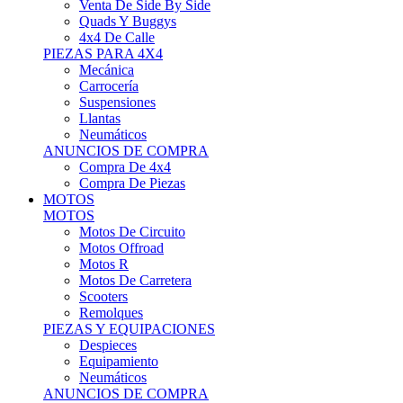
Motos Offroad
Motos R
Motos De Carretera
Scooters
Remolques
PIEZAS Y EQUIPACIONES
Despieces
Equipamiento
Neumáticos
ANUNCIOS DE COMPRA
Compra Motos
Compra Piezas
ASISTENCIA Y TALLER
ASISTENCIA Y TALLER
Camiones
Autobuses
Furgonetas
Venta De Remolques
Alquiler De Remolques O Furgones
Carpas
Herramientas
ANUNCIOS DE COMPRA
Compra De Vehículos
Compra De Herramientas