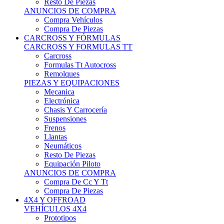
Neumáticos
Resto De Piezas
Equipación Piloto
ANUNCIOS DE COMPRA
Compra De Cc Y Tt
Compra De Piezas
4X4 Y OFFROAD
VEHÍCULOS 4X4
Prototipos
Venta De Side By Side
Quads Y Buggys
4x4 De Calle
PIEZAS PARA 4X4
Mecánica
Carrocería
Suspensiones
Llantas
Neumáticos
ANUNCIOS DE COMPRA
Compra De 4x4
Compra De Piezas
MOTOS
MOTOS
Motos De Circuito