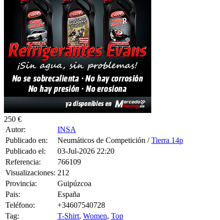
Publicado en:
Neumáticos de Competición /
Tierra 14p
Publicado el:
03-Jul-2026 22:20
Referencia:
766109
Visualizaciones:
212
Provincia:
Guipúzcoa
Pais:
España
Teléfono:
+34607540728
Tag:
T-Shirt
,
Women
,
Top
Vendo 2 Neumaticos MRF de tierra en 14 con llantas de saxo vts.
Buen estado. 185/60/14
0 CONSULTAS RECIBIDAS.
HACER UNA PREGUNTA
HAZLE UNA PREGUNTA A INSA SOBRE
“Vendo 2 mrf tierra
en 14”
Debes estar logueado para poder realizar la consulta