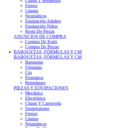
Remolques
PIEZAS Y EQUIPACIONES
Mecánica
Electrónica
Chasis Y Carrocería
Suspensiones
Frenos
Llantas
Neumáticos
Resto De Piezas
ANUNCIOS DE COMPRA
Compra Vehículos
Compra De Piezas
CARCROSS Y FÓRMULAS
CARCROSS Y FORMULAS TT
Carcross
Formulas Tt Autocross
Remolques
PIEZAS Y EQUIPACIONES
Mecanica
Electrónica
Chasis Y Carrocería
Suspensiones
Frenos
Llantas