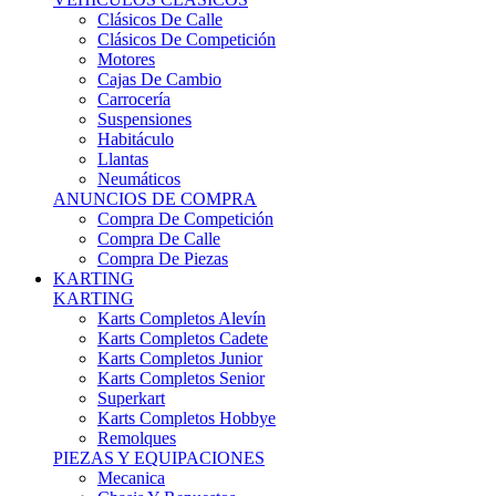
Karts Completos Alevín
Karts Completos Cadete
Karts Completos Junior
Karts Completos Senior
Superkart
Karts Completos Hobbye
Remolques
PIEZAS Y EQUIPACIONES
Mecanica
Chasis Y Repuestos
Frenos
Llantas
Neumáticos
Equipación Adultos
Equipación Niños
Resto De Piezas
ANUNCIOS DE COMPRA
Compra De Karts
Compra De Piezas
BARQUETAS, FÓRMULAS Y CM
BARQUETAS, FÓRMULAS Y CM
Barquetas
Fórmulas
Cm
Prototipos