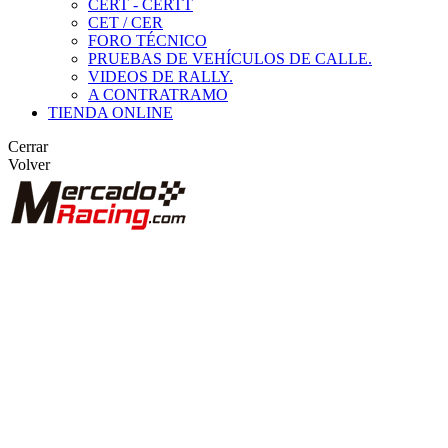
CERT - CERTT
CET / CER
FORO TÉCNICO
PRUEBAS DE VEHÍCULOS DE CALLE.
VIDEOS DE RALLY.
A CONTRATRAMO
TIENDA ONLINE
Cerrar
Volver
BUSCAR
ANUNCIOS DE COMPETICIÓN
VEHÍCULOS DE COMPETICIÓN
MARCAS DESTACADAS
Peugeot