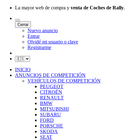
La mayor web de compra y
venta de Coches de Rally
.
Cerrar
Nuevo anuncio
Entrar
Olvidé mi usuario o clave
Registrarme
INICIO
ANUNCIOS DE COMPETICIÓN
VEHÍCULOS DE COMPETICIÓN
PEUGEOT
CITROËN
RENAULT
BMW
MITSUBISHI
SUBARU
FORD
PORSCHE
SKODA
SEAT