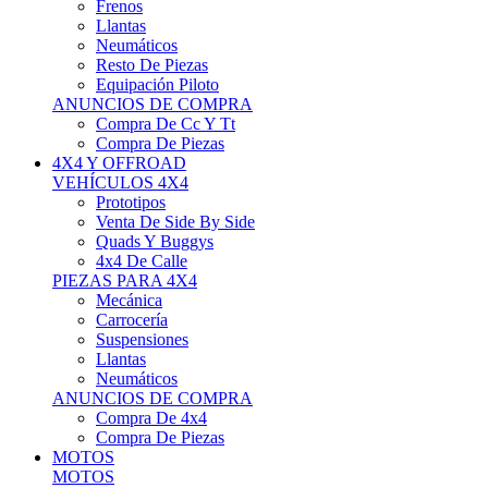
Neumáticos
Resto De Piezas
Equipación Piloto
ANUNCIOS DE COMPRA
Compra De Cc Y Tt
Compra De Piezas
4X4 Y OFFROAD
VEHÍCULOS 4X4
Prototipos
Venta De Side By Side
Quads Y Buggys
4x4 De Calle
PIEZAS PARA 4X4
Mecánica
Carrocería
Suspensiones
Llantas
Neumáticos
ANUNCIOS DE COMPRA
Compra De 4x4
Compra De Piezas
MOTOS
MOTOS
Motos De Circuito