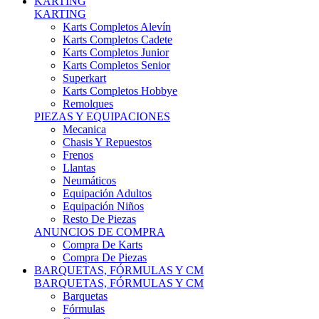
Karts Completos Alevín
Karts Completos Cadete
Karts Completos Junior
Karts Completos Senior
Superkart
Karts Completos Hobbye
Remolques
PIEZAS Y EQUIPACIONES
Mecanica
Chasis Y Repuestos
Frenos
Llantas
Neumáticos
Equipación Adultos
Equipación Niños
Resto De Piezas
ANUNCIOS DE COMPRA
Compra De Karts
Compra De Piezas
BARQUETAS, FÓRMULAS Y CM
BARQUETAS, FÓRMULAS Y CM
Barquetas
Fórmulas
Cm
Prototipos