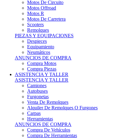
Motos Offroad
Motos R
Motos De Carretera
Scooters
Remolques
PIEZAS Y EQUIPACIONES
Despieces
Equipamiento
Neumáticos
ANUNCIOS DE COMPRA
Compra Motos
Compra Piezas
ASISTENCIA Y TALLER
ASISTENCIA Y TALLER
Camiones
Autobuses
Furgonetas
Venta De Remolques
Alquiler De Remolques O Furgones
Carpas
Herramientas
ANUNCIOS DE COMPRA
Compra De Vehículos
Compra De Herramientas