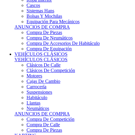
Sistemas Hans
Bolsas Y Mochilas
Equipación Para Mecánicos
ANUNCIOS DE COMPRA
Compra De Piezas
Compra De Neumáticos
Compra De Accesorios De Habitáculo
Compra De Equipación
VEHÍCULOS CLÁSICOS
VEHÍCULOS CLÁSICOS
Clásicos De Calle
Clásicos De Competición
Motores
Cajas De Cambio
Carrocería
Suspensiones
Habitáculo
Llantas
Neumáticos
ANUNCIOS DE COMPRA
Compra De Competición
Compra De Calle
Compra De Piezas
KARTING
KARTING