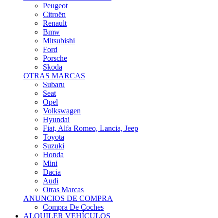
Citroën
Renault
Bmw
Mitsubishi
Ford
Porsche
Skoda
OTRAS MARCAS
Subaru
Seat
Opel
Volkswagen
Hyundai
Fiat, Alfa Romeo, Lancia, Jeep
Toyota
Suzuki
Honda
Mini
Dacia
Audi
Otras Marcas
ANUNCIOS DE COMPRA
Compra De Coches
ALQUILER VEHÍCULOS
ALQUILER VEHÍCULOS