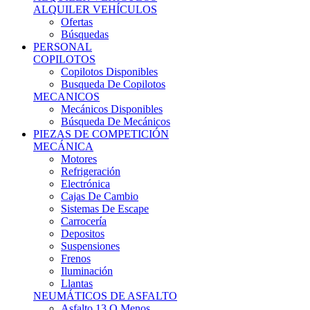
Ofertas
Búsquedas
PERSONAL
COPILOTOS
Copilotos Disponibles
Busqueda De Copilotos
MECANICOS
Mecánicos Disponibles
Búsqueda De Mecánicos
PIEZAS DE COMPETICIÓN
MECÁNICA
Motores
Refrigeración
Electrónica
Cajas De Cambio
Sistemas De Escape
Carrocería
Depositos
Suspensiones
Frenos
Iluminación
Llantas
NEUMÁTICOS DE ASFALTO
Asfalto 13 O Menos
Asfalto 14p