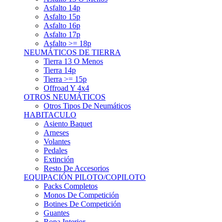
Asfalto 15p
Asfalto 16p
Asfalto 17p
Asfalto >= 18p
NEUMÁTICOS DE TIERRA
Tierra 13 O Menos
Tierra 14p
Tierra >= 15p
Offroad Y 4x4
OTROS NEUMÁTICOS
Otros Tipos De Neumáticos
HABITACULO
Asiento Baquet
Arneses
Volantes
Pedales
Extinción
Resto De Accesorios
EQUIPACIÓN PILOTO/COPILOTO
Packs Completos
Monos De Competición
Botines De Competición
Guantes
Ropa Interior
Cascos