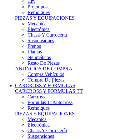
Remolques
PIEZAS Y EQUIPACIONES
Mecánica
Electrónica
Chasis Y Carrocería
Suspensiones
Frenos
Llantas
Neumáticos
Resto De Piezas
ANUNCIOS DE COMPRA
Compra Vehículos
Compra De Piezas
CARCROSS Y FÓRMULAS
CARCROSS Y FORMULAS TT
Carcross
Formulas Tt Autocross
Remolques
PIEZAS Y EQUIPACIONES
Mecanica
Electrónica
Chasis Y Carrocería
Suspensiones
Frenos
Llantas