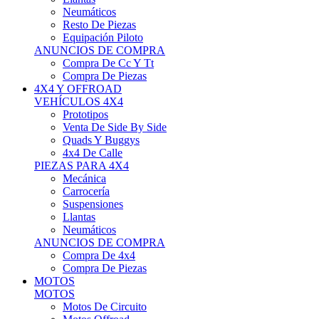
Neumáticos
Resto De Piezas
Equipación Piloto
ANUNCIOS DE COMPRA
Compra De Cc Y Tt
Compra De Piezas
4X4 Y OFFROAD
VEHÍCULOS 4X4
Prototipos
Venta De Side By Side
Quads Y Buggys
4x4 De Calle
PIEZAS PARA 4X4
Mecánica
Carrocería
Suspensiones
Llantas
Neumáticos
ANUNCIOS DE COMPRA
Compra De 4x4
Compra De Piezas
MOTOS
MOTOS
Motos De Circuito