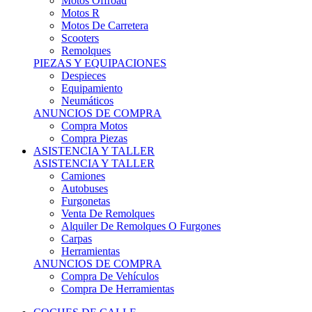
Motos Offroad
Motos R
Motos De Carretera
Scooters
Remolques
PIEZAS Y EQUIPACIONES
Despieces
Equipamiento
Neumáticos
ANUNCIOS DE COMPRA
Compra Motos
Compra Piezas
ASISTENCIA Y TALLER
ASISTENCIA Y TALLER
Camiones
Autobuses
Furgonetas
Venta De Remolques
Alquiler De Remolques O Furgones
Carpas
Herramientas
ANUNCIOS DE COMPRA
Compra De Vehículos
Compra De Herramientas