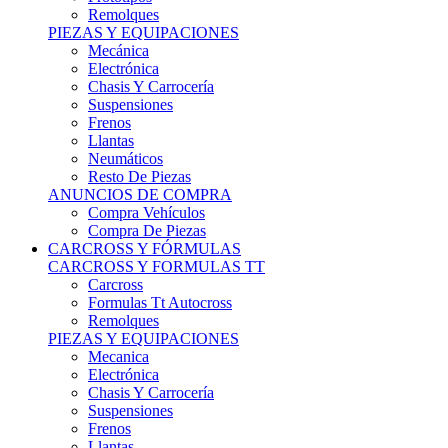
Remolques
PIEZAS Y EQUIPACIONES
Mecánica
Electrónica
Chasis Y Carrocería
Suspensiones
Frenos
Llantas
Neumáticos
Resto De Piezas
ANUNCIOS DE COMPRA
Compra Vehículos
Compra De Piezas
CARCROSS Y FÓRMULAS
CARCROSS Y FORMULAS TT
Carcross
Formulas Tt Autocross
Remolques
PIEZAS Y EQUIPACIONES
Mecanica
Electrónica
Chasis Y Carrocería
Suspensiones
Frenos
Llantas