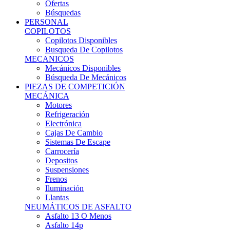
Ofertas
Búsquedas
PERSONAL
COPILOTOS
Copilotos Disponibles
Busqueda De Copilotos
MECANICOS
Mecánicos Disponibles
Búsqueda De Mecánicos
PIEZAS DE COMPETICIÓN
MECÁNICA
Motores
Refrigeración
Electrónica
Cajas De Cambio
Sistemas De Escape
Carrocería
Depositos
Suspensiones
Frenos
Iluminación
Llantas
NEUMÁTICOS DE ASFALTO
Asfalto 13 O Menos
Asfalto 14p