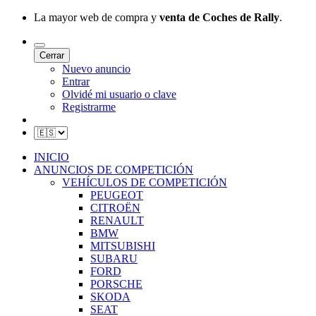
La mayor web de compra y
venta de Coches de Rally
.
Cerrar
Nuevo anuncio
Entrar
Olvidé mi usuario o clave
Registrarme
INICIO
ANUNCIOS DE COMPETICIÓN
VEHÍCULOS DE COMPETICIÓN
PEUGEOT
CITROËN
RENAULT
BMW
MITSUBISHI
SUBARU
FORD
PORSCHE
SKODA
SEAT