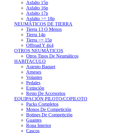
Asfalto 15p
Asfalto 16p
Asfalto 17p
Asfalto >= 18p
NEUMÁTICOS DE TIERRA
Tierra 13 O Menos
Tierra 14p
Tierra >= 15p
Offroad Y 4x4
OTROS NEUMÁTICOS
Otros Tipos De Neumáticos
HABITACULO
Asiento Baquet
Arneses
Volantes
Pedales
Extinción
Resto De Accesorios
EQUIPACIÓN PILOTO/COPILOTO
Packs Completos
Monos De Competición
Botines De Competición
Guantes
Ropa Interior
Cascos