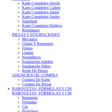
Karts Completos Alevín
Karts Completos Cadete
Karts Completos Junior
Karts Completos Senior
Superkart
Karts Completos Hobbye
Remolques
PIEZAS Y EQUIPACIONES
Mecanica
Chasis Y Repuestos
Frenos
Llantas
Neumáticos
Equipación Adultos
Equipación Niños
Resto De Piezas
ANUNCIOS DE COMPRA
Compra De Karts
Compra De Piezas
BARQUETAS, FÓRMULAS Y CM
BARQUETAS, FÓRMULAS Y CM
Barquetas
Fórmulas
Cm
Prototipos