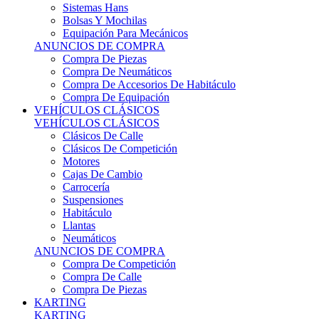
Sistemas Hans
Bolsas Y Mochilas
Equipación Para Mecánicos
ANUNCIOS DE COMPRA
Compra De Piezas
Compra De Neumáticos
Compra De Accesorios De Habitáculo
Compra De Equipación
VEHÍCULOS CLÁSICOS
VEHÍCULOS CLÁSICOS
Clásicos De Calle
Clásicos De Competición
Motores
Cajas De Cambio
Carrocería
Suspensiones
Habitáculo
Llantas
Neumáticos
ANUNCIOS DE COMPRA
Compra De Competición
Compra De Calle
Compra De Piezas
KARTING
KARTING