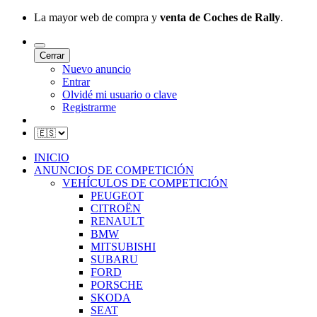
La mayor web de compra y
venta de Coches de Rally
.
Cerrar
Nuevo anuncio
Entrar
Olvidé mi usuario o clave
Registrarme
INICIO
ANUNCIOS DE COMPETICIÓN
VEHÍCULOS DE COMPETICIÓN
PEUGEOT
CITROËN
RENAULT
BMW
MITSUBISHI
SUBARU
FORD
PORSCHE
SKODA
SEAT