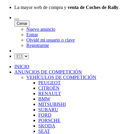
La mayor web de compra y
venta de Coches de Rally
.
Cerrar
Nuevo anuncio
Entrar
Olvidé mi usuario o clave
Registrarme
INICIO
ANUNCIOS DE COMPETICIÓN
VEHÍCULOS DE COMPETICIÓN
PEUGEOT
CITROËN
RENAULT
BMW
MITSUBISHI
SUBARU
FORD
PORSCHE
SKODA
SEAT