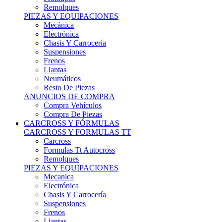
Remolques
PIEZAS Y EQUIPACIONES
Mecánica
Electrónica
Chasis Y Carrocería
Suspensiones
Frenos
Llantas
Neumáticos
Resto De Piezas
ANUNCIOS DE COMPRA
Compra Vehículos
Compra De Piezas
CARCROSS Y FÓRMULAS
CARCROSS Y FORMULAS TT
Carcross
Formulas Tt Autocross
Remolques
PIEZAS Y EQUIPACIONES
Mecanica
Electrónica
Chasis Y Carrocería
Suspensiones
Frenos
Llantas