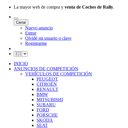
La mayor web de compra y
venta de Coches de Rally
.
Cerrar
Nuevo anuncio
Entrar
Olvidé mi usuario o clave
Registrarme
INICIO
ANUNCIOS DE COMPETICIÓN
VEHÍCULOS DE COMPETICIÓN
PEUGEOT
CITROËN
RENAULT
BMW
MITSUBISHI
SUBARU
FORD
PORSCHE
SKODA
SEAT