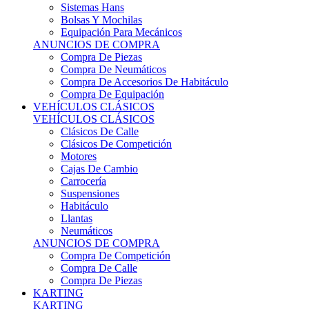
Sistemas Hans
Bolsas Y Mochilas
Equipación Para Mecánicos
ANUNCIOS DE COMPRA
Compra De Piezas
Compra De Neumáticos
Compra De Accesorios De Habitáculo
Compra De Equipación
VEHÍCULOS CLÁSICOS
VEHÍCULOS CLÁSICOS
Clásicos De Calle
Clásicos De Competición
Motores
Cajas De Cambio
Carrocería
Suspensiones
Habitáculo
Llantas
Neumáticos
ANUNCIOS DE COMPRA
Compra De Competición
Compra De Calle
Compra De Piezas
KARTING
KARTING