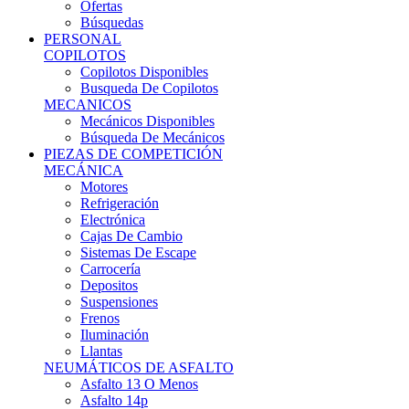
Ofertas
Búsquedas
PERSONAL
COPILOTOS
Copilotos Disponibles
Busqueda De Copilotos
MECANICOS
Mecánicos Disponibles
Búsqueda De Mecánicos
PIEZAS DE COMPETICIÓN
MECÁNICA
Motores
Refrigeración
Electrónica
Cajas De Cambio
Sistemas De Escape
Carrocería
Depositos
Suspensiones
Frenos
Iluminación
Llantas
NEUMÁTICOS DE ASFALTO
Asfalto 13 O Menos
Asfalto 14p