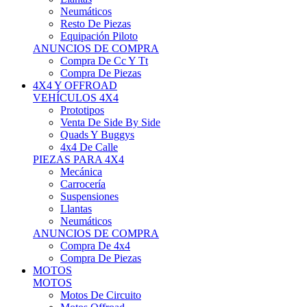
Neumáticos
Resto De Piezas
Equipación Piloto
ANUNCIOS DE COMPRA
Compra De Cc Y Tt
Compra De Piezas
4X4 Y OFFROAD
VEHÍCULOS 4X4
Prototipos
Venta De Side By Side
Quads Y Buggys
4x4 De Calle
PIEZAS PARA 4X4
Mecánica
Carrocería
Suspensiones
Llantas
Neumáticos
ANUNCIOS DE COMPRA
Compra De 4x4
Compra De Piezas
MOTOS
MOTOS
Motos De Circuito