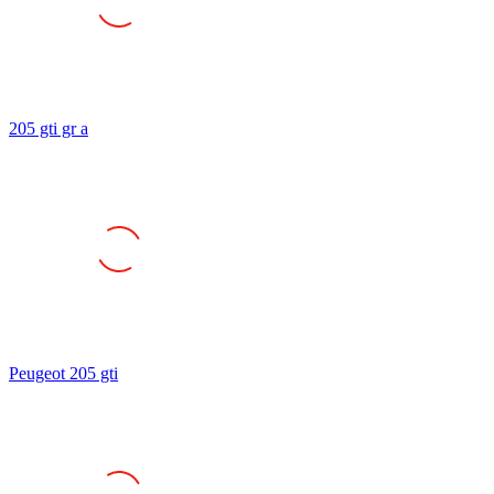
205 gti gr a
Peugeot 205 gti