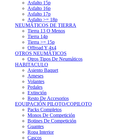
Asfalto 15p
Asfalto 16p
Asfalto 17p
Asfalto >= 18p
NEUMÁTICOS DE TIERRA
Tierra 13 O Menos
Tierra 14p
Tierra >= 15p
Offroad Y 4x4
OTROS NEUMÁTICOS
Otros Tipos De Neumáticos
HABITACULO
Asiento Baquet
Arneses
Volantes
Pedales
Extinción
Resto De Accesorios
EQUIPACIÓN PILOTO/COPILOTO
Packs Completos
Monos De Competición
Botines De Competición
Guantes
Ropa Interior
Cascos