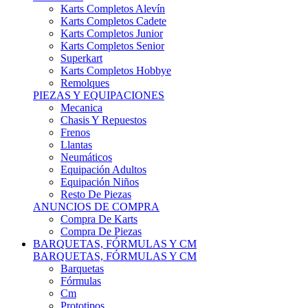
Karts Completos Alevín
Karts Completos Cadete
Karts Completos Junior
Karts Completos Senior
Superkart
Karts Completos Hobbye
Remolques
PIEZAS Y EQUIPACIONES
Mecanica
Chasis Y Repuestos
Frenos
Llantas
Neumáticos
Equipación Adultos
Equipación Niños
Resto De Piezas
ANUNCIOS DE COMPRA
Compra De Karts
Compra De Piezas
BARQUETAS, FÓRMULAS Y CM
BARQUETAS, FÓRMULAS Y CM
Barquetas
Fórmulas
Cm
Prototipos