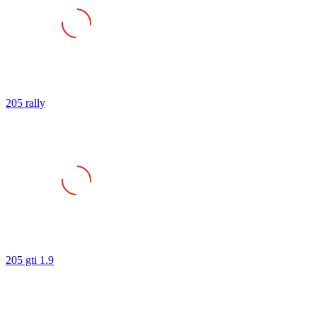
205 rally
205 gti 1.9