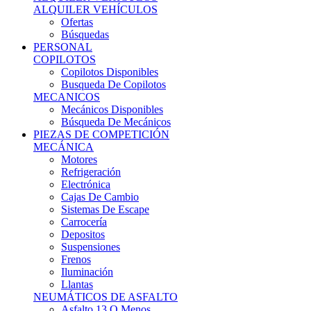
Ofertas
Búsquedas
PERSONAL
COPILOTOS
Copilotos Disponibles
Busqueda De Copilotos
MECANICOS
Mecánicos Disponibles
Búsqueda De Mecánicos
PIEZAS DE COMPETICIÓN
MECÁNICA
Motores
Refrigeración
Electrónica
Cajas De Cambio
Sistemas De Escape
Carrocería
Depositos
Suspensiones
Frenos
Iluminación
Llantas
NEUMÁTICOS DE ASFALTO
Asfalto 13 O Menos
Asfalto 14p