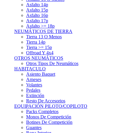
Asfalto 15p
Asfalto 16p
Asfalto 17p
Asfalto >= 18p
NEUMÁTICOS DE TIERRA
Tierra 13 O Menos
Tierra 14p
Tierra >= 15p
Offroad Y 4x4
OTROS NEUMÁTICOS
Otros Tipos De Neumáticos
HABITACULO
Asiento Baquet
Arneses
Volantes
Pedales
Extinción
Resto De Accesorios
EQUIPACIÓN PILOTO/COPILOTO
Packs Completos
Monos De Competición
Botines De Competición
Guantes
Ropa Interior
Cascos