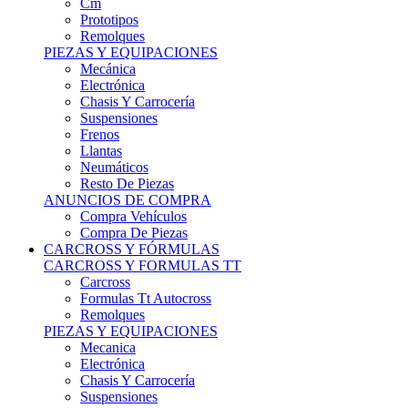
Remolques
PIEZAS Y EQUIPACIONES
Mecánica
Electrónica
Chasis Y Carrocería
Suspensiones
Frenos
Llantas
Neumáticos
Resto De Piezas
ANUNCIOS DE COMPRA
Compra Vehículos
Compra De Piezas
CARCROSS Y FÓRMULAS
CARCROSS Y FORMULAS TT
Carcross
Formulas Tt Autocross
Remolques
PIEZAS Y EQUIPACIONES
Mecanica
Electrónica
Chasis Y Carrocería
Suspensiones
Frenos
Llantas