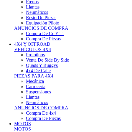
Neumáticos
Resto De Piezas
Equipación Piloto
ANUNCIOS DE COMPRA
Compra De Cc Y Tt
Compra De Piezas
4X4 Y OFFROAD
VEHÍCULOS 4X4
Prototipos
Venta De Side By Side
Quads Y Buggys
4x4 De Calle
PIEZAS PARA 4X4
Mecánica
Carrocería
Suspensiones
Llantas
Neumáticos
ANUNCIOS DE COMPRA
Compra De 4x4
Compra De Piezas
MOTOS
MOTOS
Motos De Circuito