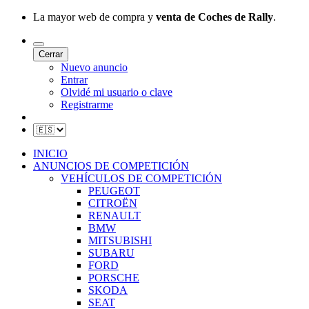
La mayor web de compra y
venta de Coches de Rally
.
Cerrar
Nuevo anuncio
Entrar
Olvidé mi usuario o clave
Registrarme
INICIO
ANUNCIOS DE COMPETICIÓN
VEHÍCULOS DE COMPETICIÓN
PEUGEOT
CITROËN
RENAULT
BMW
MITSUBISHI
SUBARU
FORD
PORSCHE
SKODA
SEAT