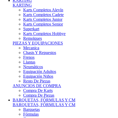
Karts Completos Alevín
Karts Completos Cadete
Karts Completos Junior
Karts Completos Senior
Superkart
Karts Completos Hobbye
Remolques
PIEZAS Y EQUIPACIONES
Mecanica
Chasis Y Repuestos
Frenos
Llantas
Neumáticos
Equipación Adultos
Equipación Niños
Resto De Piezas
ANUNCIOS DE COMPRA
Compra De Karts
Compra De Piezas
BARQUETAS, FÓRMULAS Y CM
BARQUETAS, FÓRMULAS Y CM
Barquetas
Fórmulas
Cm
Prototipos