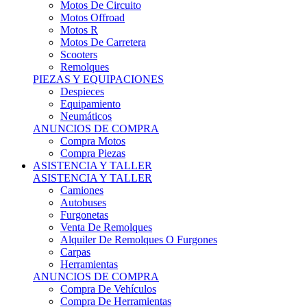
Motos Offroad
Motos R
Motos De Carretera
Scooters
Remolques
PIEZAS Y EQUIPACIONES
Despieces
Equipamiento
Neumáticos
ANUNCIOS DE COMPRA
Compra Motos
Compra Piezas
ASISTENCIA Y TALLER
ASISTENCIA Y TALLER
Camiones
Autobuses
Furgonetas
Venta De Remolques
Alquiler De Remolques O Furgones
Carpas
Herramientas
ANUNCIOS DE COMPRA
Compra De Vehículos
Compra De Herramientas