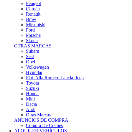
Citroën
Renault
Bmw
Mitsubishi
Ford
Porsche
Skoda
OTRAS MARCAS
Subaru
Seat
Opel
Volkswagen
Hyundai
Fiat, Alfa Romeo, Lancia, Jeep
Toyota
Suzuki
Honda
Mini
Dacia
Audi
Otras Marcas
ANUNCIOS DE COMPRA
Compra De Coches
ALQUILER VEHÍCULOS
ALQUILER VEHÍCULOS