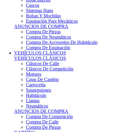
Sistemas Hans
Bolsas Y Mochilas
Equipación Para Mecánicos
ANUNCIOS DE COMPRA
Compra De Piezas
Compra De Neumáticos
Compra De Accesorios De Habitáculo
Compra De Equipación
VEHÍCULOS CLÁSICOS
VEHÍCULOS CLÁSICOS
Clásicos De Calle
Clásicos De Competición
Motores
Cajas De Cambio
Carrocería
Suspensiones
Habitáculo
Llantas
Neumáticos
ANUNCIOS DE COMPRA
Compra De Competición
Compra De Calle
Compra De Piezas
KARTING
KARTING