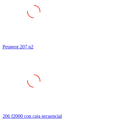
Peugeot 207 n2
206 f2000 con caja secuencial