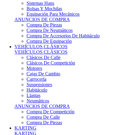
Sistemas Hans
Bolsas Y Mochilas
Equipación Para Mecánicos
ANUNCIOS DE COMPRA
Compra De Piezas
Compra De Neumáticos
Compra De Accesorios De Habitáculo
Compra De Equipación
VEHÍCULOS CLÁSICOS
VEHÍCULOS CLÁSICOS
Clásicos De Calle
Clásicos De Competición
Motores
Cajas De Cambio
Carrocería
Suspensiones
Habitáculo
Llantas
Neumáticos
ANUNCIOS DE COMPRA
Compra De Competición
Compra De Calle
Compra De Piezas
KARTING
KARTING