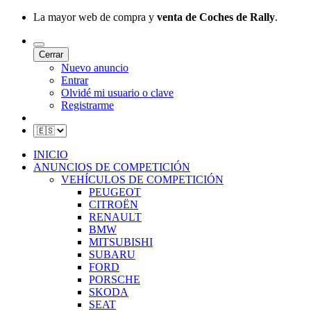
La mayor web de compra y
venta de Coches de Rally
.
Cerrar
Nuevo anuncio
Entrar
Olvidé mi usuario o clave
Registrarme
INICIO
ANUNCIOS DE COMPETICIÓN
VEHÍCULOS DE COMPETICIÓN
PEUGEOT
CITROËN
RENAULT
BMW
MITSUBISHI
SUBARU
FORD
PORSCHE
SKODA
SEAT