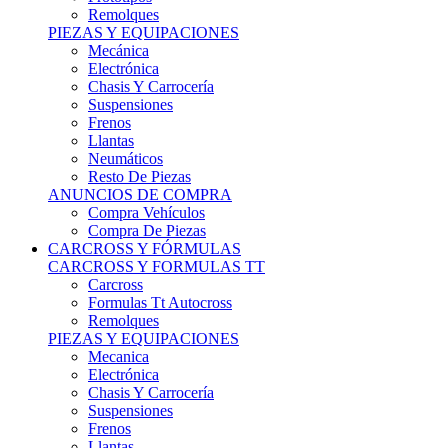
Remolques
PIEZAS Y EQUIPACIONES
Mecánica
Electrónica
Chasis Y Carrocería
Suspensiones
Frenos
Llantas
Neumáticos
Resto De Piezas
ANUNCIOS DE COMPRA
Compra Vehículos
Compra De Piezas
CARCROSS Y FÓRMULAS
CARCROSS Y FORMULAS TT
Carcross
Formulas Tt Autocross
Remolques
PIEZAS Y EQUIPACIONES
Mecanica
Electrónica
Chasis Y Carrocería
Suspensiones
Frenos
Llantas