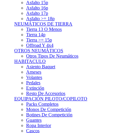
Asfalto 15p
Asfalto 16p
Asfalto 17p
Asfalto >= 18p
NEUMÁTICOS DE TIERRA
Tierra 13 O Menos
Tierra 14p
Tierra >= 15p
Offroad Y 4x4
OTROS NEUMÁTICOS
Otros Tipos De Neumáticos
HABITACULO
Asiento Baquet
Arneses
Volantes
Pedales
Extinción
Resto De Accesorios
EQUIPACIÓN PILOTO/COPILOTO
Packs Completos
Monos De Competición
Botines De Competición
Guantes
Ropa Interior
Cascos