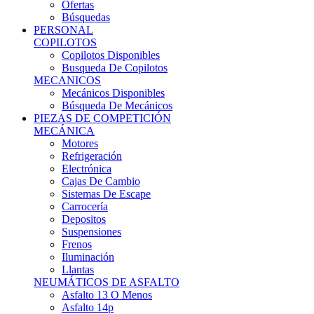
Ofertas
Búsquedas
PERSONAL
COPILOTOS
Copilotos Disponibles
Busqueda De Copilotos
MECANICOS
Mecánicos Disponibles
Búsqueda De Mecánicos
PIEZAS DE COMPETICIÓN
MECÁNICA
Motores
Refrigeración
Electrónica
Cajas De Cambio
Sistemas De Escape
Carrocería
Depositos
Suspensiones
Frenos
Iluminación
Llantas
NEUMÁTICOS DE ASFALTO
Asfalto 13 O Menos
Asfalto 14p