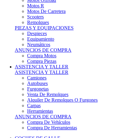
Motos Offroad
Motos R
Motos De Carretera
Scooters
Remolques
PIEZAS Y EQUIPACIONES
Despieces
Equipamiento
Neumáticos
ANUNCIOS DE COMPRA
Compra Motos
Compra Piezas
ASISTENCIA Y TALLER
ASISTENCIA Y TALLER
Camiones
Autobuses
Furgonetas
Venta De Remolques
Alquiler De Remolques O Furgones
Carpas
Herramientas
ANUNCIOS DE COMPRA
Compra De Vehículos
Compra De Herramientas