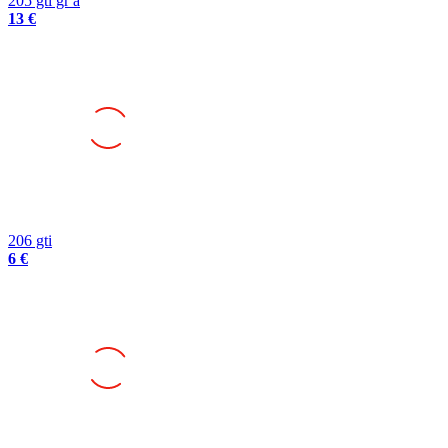
205 gti gr a
13 €
206 gti
6 €