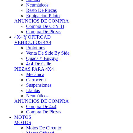
Neumáticos
Resto De Piezas
Equipación Piloto
ANUNCIOS DE COMPRA
Compra De Cc Y Tt
Compra De Piezas
4X4 Y OFFROAD
VEHÍCULOS 4X4
Prototipos
Venta De Side By Side
Quads Y Buggys
4x4 De Calle
PIEZAS PARA 4X4
Mecánica
Carrocería
Suspensiones
Llantas
Neumáticos
ANUNCIOS DE COMPRA
Compra De 4x4
Compra De Piezas
MOTOS
MOTOS
Motos De Circuito