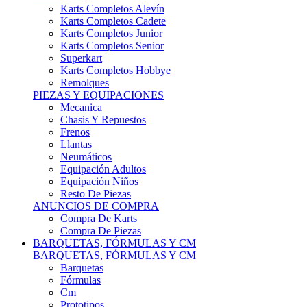
Karts Completos Alevín
Karts Completos Cadete
Karts Completos Junior
Karts Completos Senior
Superkart
Karts Completos Hobbye
Remolques
PIEZAS Y EQUIPACIONES
Mecanica
Chasis Y Repuestos
Frenos
Llantas
Neumáticos
Equipación Adultos
Equipación Niños
Resto De Piezas
ANUNCIOS DE COMPRA
Compra De Karts
Compra De Piezas
BARQUETAS, FÓRMULAS Y CM
BARQUETAS, FÓRMULAS Y CM
Barquetas
Fórmulas
Cm
Prototipos