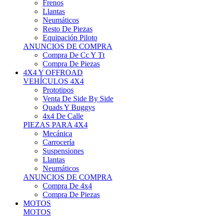
Neumáticos
Resto De Piezas
Equipación Piloto
ANUNCIOS DE COMPRA
Compra De Cc Y Tt
Compra De Piezas
4X4 Y OFFROAD
VEHÍCULOS 4X4
Prototipos
Venta De Side By Side
Quads Y Buggys
4x4 De Calle
PIEZAS PARA 4X4
Mecánica
Carrocería
Suspensiones
Llantas
Neumáticos
ANUNCIOS DE COMPRA
Compra De 4x4
Compra De Piezas
MOTOS
MOTOS
Motos De Circuito