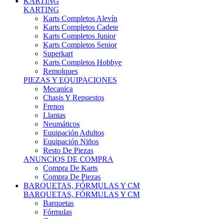
Karts Completos Alevín
Karts Completos Cadete
Karts Completos Junior
Karts Completos Senior
Superkart
Karts Completos Hobbye
Remolques
PIEZAS Y EQUIPACIONES
Mecanica
Chasis Y Repuestos
Frenos
Llantas
Neumáticos
Equipación Adultos
Equipación Niños
Resto De Piezas
ANUNCIOS DE COMPRA
Compra De Karts
Compra De Piezas
BARQUETAS, FÓRMULAS Y CM
BARQUETAS, FÓRMULAS Y CM
Barquetas
Fórmulas
Cm
Prototipos