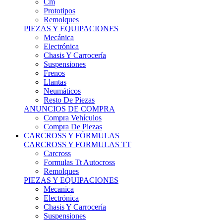
Remolques
PIEZAS Y EQUIPACIONES
Mecánica
Electrónica
Chasis Y Carrocería
Suspensiones
Frenos
Llantas
Neumáticos
Resto De Piezas
ANUNCIOS DE COMPRA
Compra Vehículos
Compra De Piezas
CARCROSS Y FÓRMULAS
CARCROSS Y FORMULAS TT
Carcross
Formulas Tt Autocross
Remolques
PIEZAS Y EQUIPACIONES
Mecanica
Electrónica
Chasis Y Carrocería
Suspensiones
Frenos
Llantas