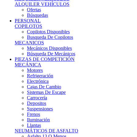
Ofertas
Búsquedas
PERSONAL
COPILOTOS
Copilotos Disponibles
Busqueda De Copilotos
MECANICOS
Mecánicos Disponibles
Búsqueda De Mecánicos
PIEZAS DE COMPETICIÓN
MECÁNICA
Motores
Refrigeración
Electrónica
Cajas De Cambio
Sistemas De Escape
Carrocería
Depositos
Suspensiones
Frenos
Iluminación
Llantas
NEUMÁTICOS DE ASFALTO
Asfalto 13 O Menos
Asfalto 14p