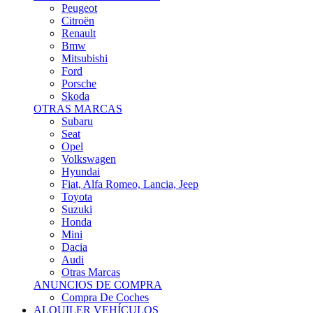
Citroën
Renault
Bmw
Mitsubishi
Ford
Porsche
Skoda
OTRAS MARCAS
Subaru
Seat
Opel
Volkswagen
Hyundai
Fiat, Alfa Romeo, Lancia, Jeep
Toyota
Suzuki
Honda
Mini
Dacia
Audi
Otras Marcas
ANUNCIOS DE COMPRA
Compra De Coches
ALQUILER VEHÍCULOS
ALQUILER VEHÍCULOS