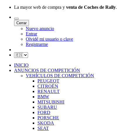
La mayor web de compra y
venta de Coches de Rally
.
Cerrar
Nuevo anuncio
Entrar
Olvidé mi usuario o clave
Registrarme
INICIO
ANUNCIOS DE COMPETICIÓN
VEHÍCULOS DE COMPETICIÓN
PEUGEOT
CITROËN
RENAULT
BMW
MITSUBISHI
SUBARU
FORD
PORSCHE
SKODA
SEAT