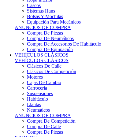
Sistemas Hans
Bolsas Y Mochilas
Equipación Para Mecánicos
ANUNCIOS DE COMPRA
Compra De Piezas
Compra De Neumáticos
Compra De Accesorios De Habitáculo
Compra De Equipación
VEHÍCULOS CLÁSICOS
VEHÍCULOS CLÁSICOS
Clásicos De Calle
Clásicos De Competición
Motores
Cajas De Cambio
Carrocería
Suspensiones
Habitáculo
Llantas
Neumáticos
ANUNCIOS DE COMPRA
Compra De Competición
Compra De Calle
Compra De Piezas
KARTING
KARTING