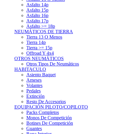
Asfalto 15p
Asfalto 16p
Asfalto 17p
Asfalto >= 18p
NEUMÁTICOS DE TIERRA
Tierra 13 O Menos
Tierra 14p
Tierra >= 15p
Offroad Y 4x4
OTROS NEUMÁTICOS
Otros Tipos De Neumáticos
HABITACULO
Asiento Baquet
Arneses
Volantes
Pedales
Extinción
Resto De Accesorios
EQUIPACIÓN PILOTO/COPILOTO
Packs Completos
Monos De Competición
Botines De Competición
Guantes
Ropa Interior
Cascos