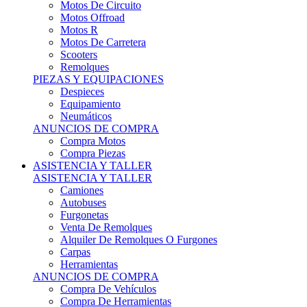
Motos Offroad
Motos R
Motos De Carretera
Scooters
Remolques
PIEZAS Y EQUIPACIONES
Despieces
Equipamiento
Neumáticos
ANUNCIOS DE COMPRA
Compra Motos
Compra Piezas
ASISTENCIA Y TALLER
ASISTENCIA Y TALLER
Camiones
Autobuses
Furgonetas
Venta De Remolques
Alquiler De Remolques O Furgones
Carpas
Herramientas
ANUNCIOS DE COMPRA
Compra De Vehículos
Compra De Herramientas