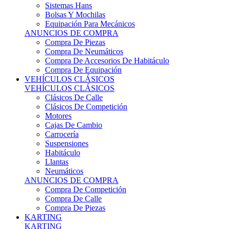
Sistemas Hans
Bolsas Y Mochilas
Equipación Para Mecánicos
ANUNCIOS DE COMPRA
Compra De Piezas
Compra De Neumáticos
Compra De Accesorios De Habitáculo
Compra De Equipación
VEHÍCULOS CLÁSICOS
VEHÍCULOS CLÁSICOS
Clásicos De Calle
Clásicos De Competición
Motores
Cajas De Cambio
Carrocería
Suspensiones
Habitáculo
Llantas
Neumáticos
ANUNCIOS DE COMPRA
Compra De Competición
Compra De Calle
Compra De Piezas
KARTING
KARTING