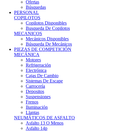
Ofertas
Búsquedas
PERSONAL
COPILOTOS
Copilotos Disponibles
Busqueda De Copilotos
MECANICOS
Mecánicos Disponibles
Búsqueda De Mecánicos
PIEZAS DE COMPETICIÓN
MECÁNICA
Motores
Refrigeración
Electrónica
Cajas De Cambio
Sistemas De Escape
Carrocería
Depositos
Suspensiones
Frenos
Iluminación
Llantas
NEUMÁTICOS DE ASFALTO
Asfalto 13 O Menos
Asfalto 14p