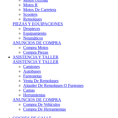
Motos Offroad
Motos R
Motos De Carretera
Scooters
Remolques
PIEZAS Y EQUIPACIONES
Despieces
Equipamiento
Neumáticos
ANUNCIOS DE COMPRA
Compra Motos
Compra Piezas
ASISTENCIA Y TALLER
ASISTENCIA Y TALLER
Camiones
Autobuses
Furgonetas
Venta De Remolques
Alquiler De Remolques O Furgones
Carpas
Herramientas
ANUNCIOS DE COMPRA
Compra De Vehículos
Compra De Herramientas