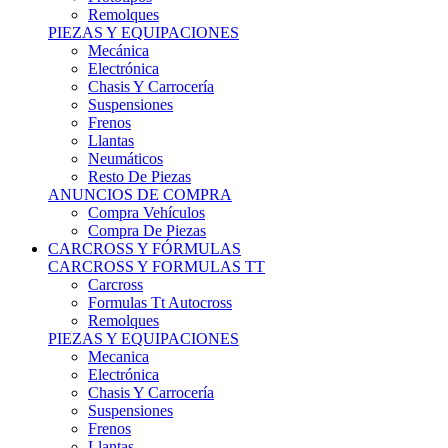
Remolques
PIEZAS Y EQUIPACIONES
Mecánica
Electrónica
Chasis Y Carrocería
Suspensiones
Frenos
Llantas
Neumáticos
Resto De Piezas
ANUNCIOS DE COMPRA
Compra Vehículos
Compra De Piezas
CARCROSS Y FÓRMULAS
CARCROSS Y FORMULAS TT
Carcross
Formulas Tt Autocross
Remolques
PIEZAS Y EQUIPACIONES
Mecanica
Electrónica
Chasis Y Carrocería
Suspensiones
Frenos
Llantas