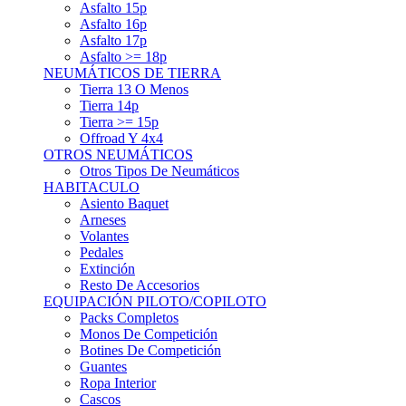
Asfalto 15p
Asfalto 16p
Asfalto 17p
Asfalto >= 18p
NEUMÁTICOS DE TIERRA
Tierra 13 O Menos
Tierra 14p
Tierra >= 15p
Offroad Y 4x4
OTROS NEUMÁTICOS
Otros Tipos De Neumáticos
HABITACULO
Asiento Baquet
Arneses
Volantes
Pedales
Extinción
Resto De Accesorios
EQUIPACIÓN PILOTO/COPILOTO
Packs Completos
Monos De Competición
Botines De Competición
Guantes
Ropa Interior
Cascos