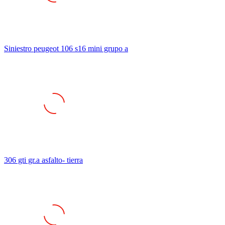
Siniestro peugeot 106 s16 mini grupo a
306 gti gr.a asfalto- tierra