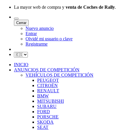
La mayor web de compra y
venta de Coches de Rally
.
Cerrar
Nuevo anuncio
Entrar
Olvidé mi usuario o clave
Registrarme
INICIO
ANUNCIOS DE COMPETICIÓN
VEHÍCULOS DE COMPETICIÓN
PEUGEOT
CITROËN
RENAULT
BMW
MITSUBISHI
SUBARU
FORD
PORSCHE
SKODA
SEAT