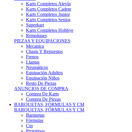
Karts Completos Alevín
Karts Completos Cadete
Karts Completos Junior
Karts Completos Senior
Superkart
Karts Completos Hobbye
Remolques
PIEZAS Y EQUIPACIONES
Mecanica
Chasis Y Repuestos
Frenos
Llantas
Neumáticos
Equipación Adultos
Equipación Niños
Resto De Piezas
ANUNCIOS DE COMPRA
Compra De Karts
Compra De Piezas
BARQUETAS, FÓRMULAS Y CM
BARQUETAS, FÓRMULAS Y CM
Barquetas
Fórmulas
Cm
Prototipos