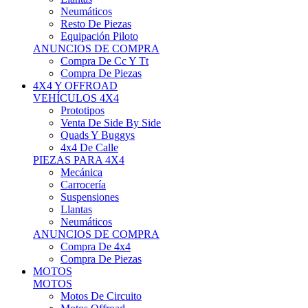
Neumáticos
Resto De Piezas
Equipación Piloto
ANUNCIOS DE COMPRA
Compra De Cc Y Tt
Compra De Piezas
4X4 Y OFFROAD
VEHÍCULOS 4X4
Prototipos
Venta De Side By Side
Quads Y Buggys
4x4 De Calle
PIEZAS PARA 4X4
Mecánica
Carrocería
Suspensiones
Llantas
Neumáticos
ANUNCIOS DE COMPRA
Compra De 4x4
Compra De Piezas
MOTOS
MOTOS
Motos De Circuito