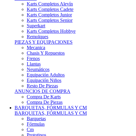
Karts Completos Alevín
Karts Completos Cadete
Karts Completos Junior
Karts Completos Senior
Superkart
Karts Completos Hobbye
Remolques
PIEZAS Y EQUIPACIONES
Mecanica
Chasis Y Repuestos
Frenos
Llantas
Neumáticos
Equipación Adultos
Equipación Niños
Resto De Piezas
ANUNCIOS DE COMPRA
Compra De Karts
Compra De Piezas
BARQUETAS, FÓRMULAS Y CM
BARQUETAS, FÓRMULAS Y CM
Barquetas
Fórmulas
Cm
Prototipos