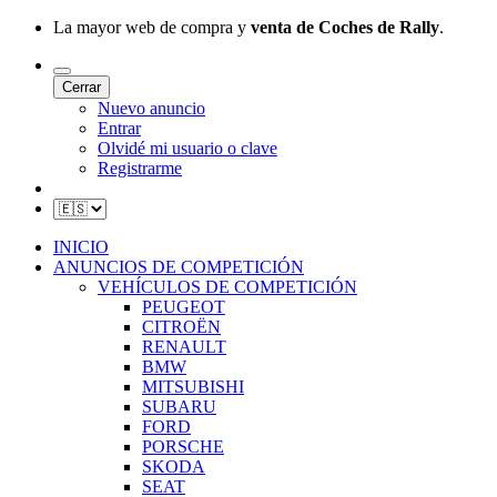
La mayor web de compra y
venta de Coches de Rally
.
Cerrar
Nuevo anuncio
Entrar
Olvidé mi usuario o clave
Registrarme
INICIO
ANUNCIOS DE COMPETICIÓN
VEHÍCULOS DE COMPETICIÓN
PEUGEOT
CITROËN
RENAULT
BMW
MITSUBISHI
SUBARU
FORD
PORSCHE
SKODA
SEAT