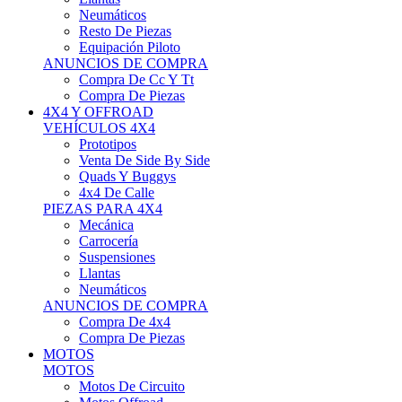
Neumáticos
Resto De Piezas
Equipación Piloto
ANUNCIOS DE COMPRA
Compra De Cc Y Tt
Compra De Piezas
4X4 Y OFFROAD
VEHÍCULOS 4X4
Prototipos
Venta De Side By Side
Quads Y Buggys
4x4 De Calle
PIEZAS PARA 4X4
Mecánica
Carrocería
Suspensiones
Llantas
Neumáticos
ANUNCIOS DE COMPRA
Compra De 4x4
Compra De Piezas
MOTOS
MOTOS
Motos De Circuito