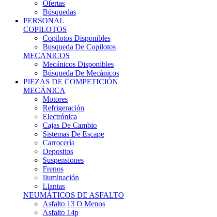
Ofertas
Búsquedas
PERSONAL
COPILOTOS
Copilotos Disponibles
Busqueda De Copilotos
MECANICOS
Mecánicos Disponibles
Búsqueda De Mecánicos
PIEZAS DE COMPETICIÓN
MECÁNICA
Motores
Refrigeración
Electrónica
Cajas De Cambio
Sistemas De Escape
Carrocería
Depositos
Suspensiones
Frenos
Iluminación
Llantas
NEUMÁTICOS DE ASFALTO
Asfalto 13 O Menos
Asfalto 14p