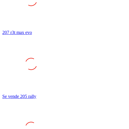
207 r3t max evo
Se vende 205 rally