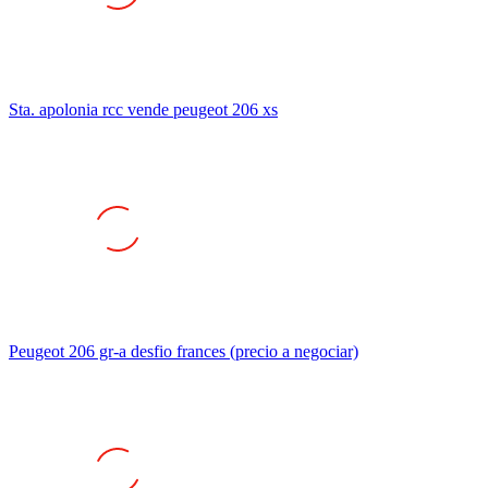
Sta. apolonia rcc vende peugeot 206 xs
Peugeot 206 gr-a desfio frances (precio a negociar)