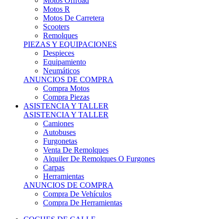
Motos Offroad
Motos R
Motos De Carretera
Scooters
Remolques
PIEZAS Y EQUIPACIONES
Despieces
Equipamiento
Neumáticos
ANUNCIOS DE COMPRA
Compra Motos
Compra Piezas
ASISTENCIA Y TALLER
ASISTENCIA Y TALLER
Camiones
Autobuses
Furgonetas
Venta De Remolques
Alquiler De Remolques O Furgones
Carpas
Herramientas
ANUNCIOS DE COMPRA
Compra De Vehículos
Compra De Herramientas