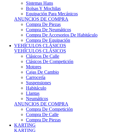
Sistemas Hans
Bolsas Y Mochilas
Equipación Para Mecánicos
ANUNCIOS DE COMPRA
Compra De Piezas
Compra De Neumáticos
Compra De Accesorios De Habitáculo
Compra De Equipación
VEHÍCULOS CLÁSICOS
VEHÍCULOS CLÁSICOS
Clásicos De Calle
Clásicos De Competición
Motores
Cajas De Cambio
Carrocería
Suspensiones
Habitáculo
Llantas
Neumáticos
ANUNCIOS DE COMPRA
Compra De Competición
Compra De Calle
Compra De Piezas
KARTING
KARTING