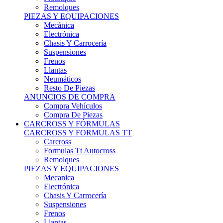
Remolques
PIEZAS Y EQUIPACIONES
Mecánica
Electrónica
Chasis Y Carrocería
Suspensiones
Frenos
Llantas
Neumáticos
Resto De Piezas
ANUNCIOS DE COMPRA
Compra Vehículos
Compra De Piezas
CARCROSS Y FÓRMULAS
CARCROSS Y FORMULAS TT
Carcross
Formulas Tt Autocross
Remolques
PIEZAS Y EQUIPACIONES
Mecanica
Electrónica
Chasis Y Carrocería
Suspensiones
Frenos
Llantas