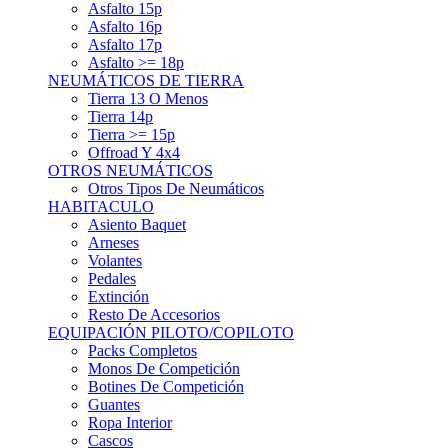
Asfalto 15p
Asfalto 16p
Asfalto 17p
Asfalto >= 18p
NEUMÁTICOS DE TIERRA
Tierra 13 O Menos
Tierra 14p
Tierra >= 15p
Offroad Y 4x4
OTROS NEUMÁTICOS
Otros Tipos De Neumáticos
HABITACULO
Asiento Baquet
Arneses
Volantes
Pedales
Extinción
Resto De Accesorios
EQUIPACIÓN PILOTO/COPILOTO
Packs Completos
Monos De Competición
Botines De Competición
Guantes
Ropa Interior
Cascos