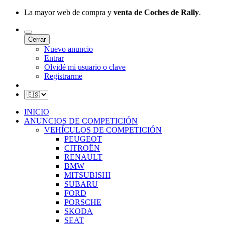
La mayor web de compra y
venta de Coches de Rally
.
Cerrar
Nuevo anuncio
Entrar
Olvidé mi usuario o clave
Registrarme
INICIO
ANUNCIOS DE COMPETICIÓN
VEHÍCULOS DE COMPETICIÓN
PEUGEOT
CITROËN
RENAULT
BMW
MITSUBISHI
SUBARU
FORD
PORSCHE
SKODA
SEAT