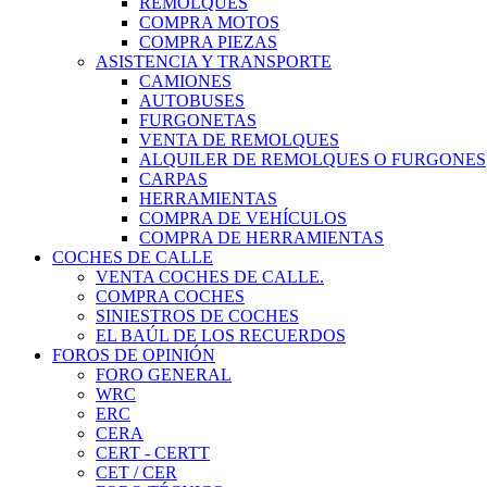
REMOLQUES
COMPRA MOTOS
COMPRA PIEZAS
ASISTENCIA Y TRANSPORTE
CAMIONES
AUTOBUSES
FURGONETAS
VENTA DE REMOLQUES
ALQUILER DE REMOLQUES O FURGONES
CARPAS
HERRAMIENTAS
COMPRA DE VEHÍCULOS
COMPRA DE HERRAMIENTAS
COCHES DE CALLE
VENTA COCHES DE CALLE.
COMPRA COCHES
SINIESTROS DE COCHES
EL BAÚL DE LOS RECUERDOS
FOROS DE OPINIÓN
FORO GENERAL
WRC
ERC
CERA
CERT - CERTT
CET / CER