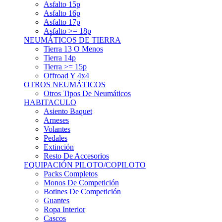
Asfalto 15p
Asfalto 16p
Asfalto 17p
Asfalto >= 18p
NEUMÁTICOS DE TIERRA
Tierra 13 O Menos
Tierra 14p
Tierra >= 15p
Offroad Y 4x4
OTROS NEUMÁTICOS
Otros Tipos De Neumáticos
HABITACULO
Asiento Baquet
Arneses
Volantes
Pedales
Extinción
Resto De Accesorios
EQUIPACIÓN PILOTO/COPILOTO
Packs Completos
Monos De Competición
Botines De Competición
Guantes
Ropa Interior
Cascos