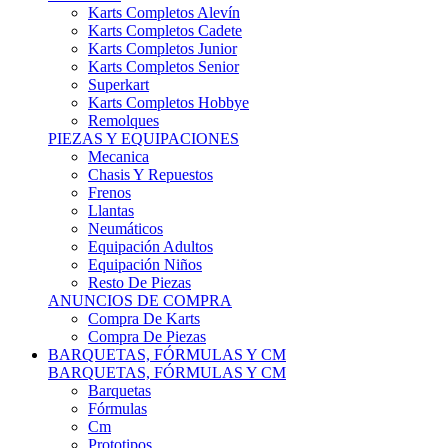
Karts Completos Alevín
Karts Completos Cadete
Karts Completos Junior
Karts Completos Senior
Superkart
Karts Completos Hobbye
Remolques
PIEZAS Y EQUIPACIONES
Mecanica
Chasis Y Repuestos
Frenos
Llantas
Neumáticos
Equipación Adultos
Equipación Niños
Resto De Piezas
ANUNCIOS DE COMPRA
Compra De Karts
Compra De Piezas
BARQUETAS, FÓRMULAS Y CM
BARQUETAS, FÓRMULAS Y CM
Barquetas
Fórmulas
Cm
Prototipos