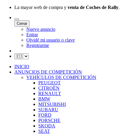
La mayor web de compra y
venta de Coches de Rally
.
Cerrar
Nuevo anuncio
Entrar
Olvidé mi usuario o clave
Registrarme
INICIO
ANUNCIOS DE COMPETICIÓN
VEHÍCULOS DE COMPETICIÓN
PEUGEOT
CITROËN
RENAULT
BMW
MITSUBISHI
SUBARU
FORD
PORSCHE
SKODA
SEAT