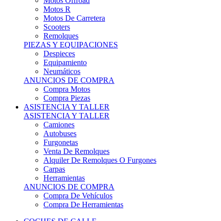
Motos Offroad
Motos R
Motos De Carretera
Scooters
Remolques
PIEZAS Y EQUIPACIONES
Despieces
Equipamiento
Neumáticos
ANUNCIOS DE COMPRA
Compra Motos
Compra Piezas
ASISTENCIA Y TALLER
ASISTENCIA Y TALLER
Camiones
Autobuses
Furgonetas
Venta De Remolques
Alquiler De Remolques O Furgones
Carpas
Herramientas
ANUNCIOS DE COMPRA
Compra De Vehículos
Compra De Herramientas