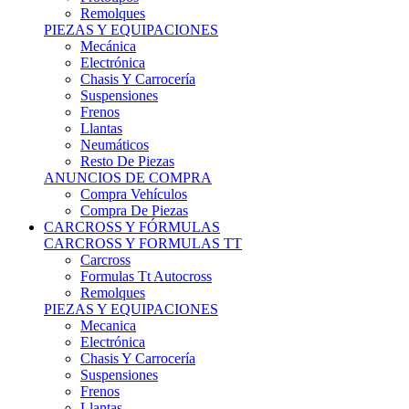
Remolques
PIEZAS Y EQUIPACIONES
Mecánica
Electrónica
Chasis Y Carrocería
Suspensiones
Frenos
Llantas
Neumáticos
Resto De Piezas
ANUNCIOS DE COMPRA
Compra Vehículos
Compra De Piezas
CARCROSS Y FÓRMULAS
CARCROSS Y FORMULAS TT
Carcross
Formulas Tt Autocross
Remolques
PIEZAS Y EQUIPACIONES
Mecanica
Electrónica
Chasis Y Carrocería
Suspensiones
Frenos
Llantas