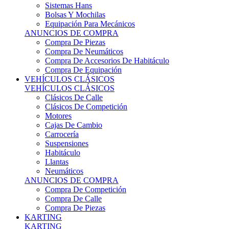
Sistemas Hans
Bolsas Y Mochilas
Equipación Para Mecánicos
ANUNCIOS DE COMPRA
Compra De Piezas
Compra De Neumáticos
Compra De Accesorios De Habitáculo
Compra De Equipación
VEHÍCULOS CLÁSICOS
VEHÍCULOS CLÁSICOS
Clásicos De Calle
Clásicos De Competición
Motores
Cajas De Cambio
Carrocería
Suspensiones
Habitáculo
Llantas
Neumáticos
ANUNCIOS DE COMPRA
Compra De Competición
Compra De Calle
Compra De Piezas
KARTING
KARTING