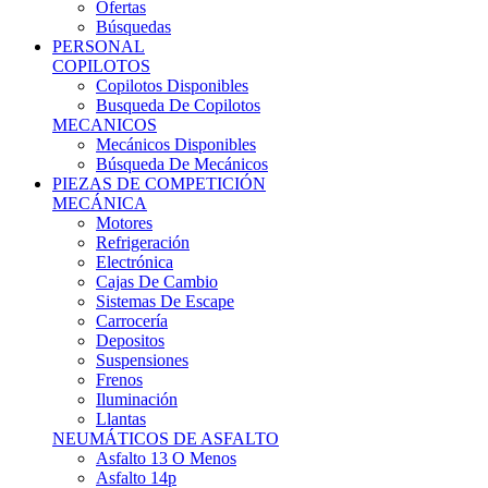
Ofertas
Búsquedas
PERSONAL
COPILOTOS
Copilotos Disponibles
Busqueda De Copilotos
MECANICOS
Mecánicos Disponibles
Búsqueda De Mecánicos
PIEZAS DE COMPETICIÓN
MECÁNICA
Motores
Refrigeración
Electrónica
Cajas De Cambio
Sistemas De Escape
Carrocería
Depositos
Suspensiones
Frenos
Iluminación
Llantas
NEUMÁTICOS DE ASFALTO
Asfalto 13 O Menos
Asfalto 14p