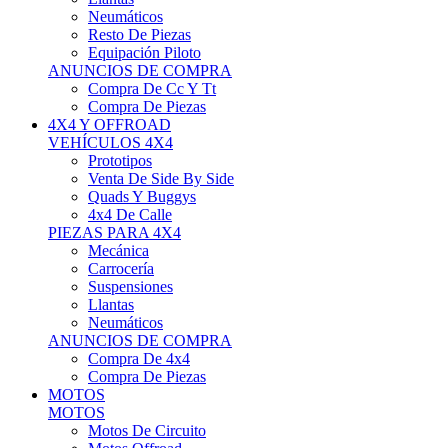
Neumáticos
Resto De Piezas
Equipación Piloto
ANUNCIOS DE COMPRA
Compra De Cc Y Tt
Compra De Piezas
4X4 Y OFFROAD
VEHÍCULOS 4X4
Prototipos
Venta De Side By Side
Quads Y Buggys
4x4 De Calle
PIEZAS PARA 4X4
Mecánica
Carrocería
Suspensiones
Llantas
Neumáticos
ANUNCIOS DE COMPRA
Compra De 4x4
Compra De Piezas
MOTOS
MOTOS
Motos De Circuito