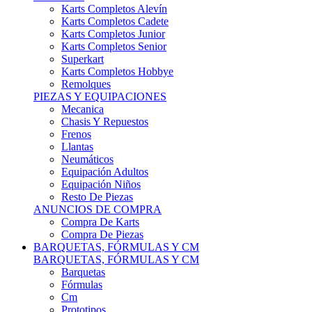
Karts Completos Alevín
Karts Completos Cadete
Karts Completos Junior
Karts Completos Senior
Superkart
Karts Completos Hobbye
Remolques
PIEZAS Y EQUIPACIONES
Mecanica
Chasis Y Repuestos
Frenos
Llantas
Neumáticos
Equipación Adultos
Equipación Niños
Resto De Piezas
ANUNCIOS DE COMPRA
Compra De Karts
Compra De Piezas
BARQUETAS, FÓRMULAS Y CM
BARQUETAS, FÓRMULAS Y CM
Barquetas
Fórmulas
Cm
Prototipos