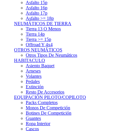
Asfalto 15p
Asfalto 16p
Asfalto 17p
Asfalto >= 18p
NEUMÁTICOS DE TIERRA
Tierra 13 O Menos
Tierra 14p
Tierra >= 15p
Offroad Y 4x4
OTROS NEUMÁTICOS
Otros Tipos De Neumáticos
HABITACULO
Asiento Baquet
Arneses
Volantes
Pedales
Extinción
Resto De Accesorios
EQUIPACIÓN PILOTO/COPILOTO
Packs Completos
Monos De Competición
Botines De Competición
Guantes
Ropa Interior
Cascos