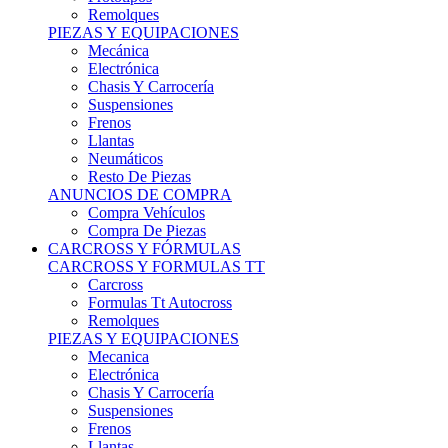
Remolques
PIEZAS Y EQUIPACIONES
Mecánica
Electrónica
Chasis Y Carrocería
Suspensiones
Frenos
Llantas
Neumáticos
Resto De Piezas
ANUNCIOS DE COMPRA
Compra Vehículos
Compra De Piezas
CARCROSS Y FÓRMULAS
CARCROSS Y FORMULAS TT
Carcross
Formulas Tt Autocross
Remolques
PIEZAS Y EQUIPACIONES
Mecanica
Electrónica
Chasis Y Carrocería
Suspensiones
Frenos
Llantas