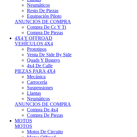
Neumáticos
Resto De Piezas
Equipación Piloto
ANUNCIOS DE COMPRA
Compra De Cc Y Tt
Compra De Piezas
4X4 Y OFFROAD
VEHÍCULOS 4X4
Prototipos
Venta De Side By Side
Quads Y Buggys
4x4 De Calle
PIEZAS PARA 4X4
Mecánica
Carrocería
Suspensiones
Llantas
Neumáticos
ANUNCIOS DE COMPRA
Compra De 4x4
Compra De Piezas
MOTOS
MOTOS
Motos De Circuito