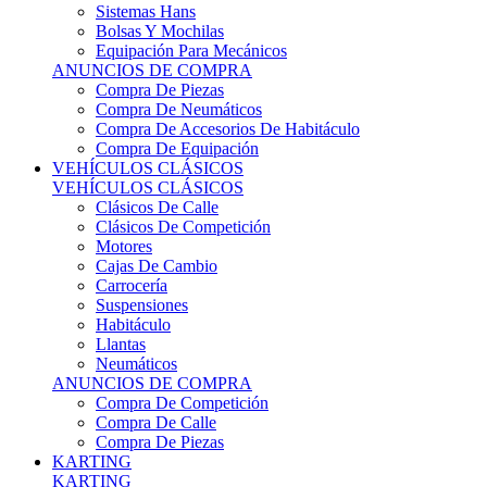
Sistemas Hans
Bolsas Y Mochilas
Equipación Para Mecánicos
ANUNCIOS DE COMPRA
Compra De Piezas
Compra De Neumáticos
Compra De Accesorios De Habitáculo
Compra De Equipación
VEHÍCULOS CLÁSICOS
VEHÍCULOS CLÁSICOS
Clásicos De Calle
Clásicos De Competición
Motores
Cajas De Cambio
Carrocería
Suspensiones
Habitáculo
Llantas
Neumáticos
ANUNCIOS DE COMPRA
Compra De Competición
Compra De Calle
Compra De Piezas
KARTING
KARTING