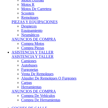
Motos Offroad
Motos R
Motos De Carretera
Scooters
Remolques
PIEZAS Y EQUIPACIONES
Despieces
Equipamiento
Neumáticos
ANUNCIOS DE COMPRA
Compra Motos
Compra Piezas
ASISTENCIA Y TALLER
ASISTENCIA Y TALLER
Camiones
Autobuses
Furgonetas
Venta De Remolques
Alquiler De Remolques O Furgones
Carpas
Herramientas
ANUNCIOS DE COMPRA
Compra De Vehículos
Compra De Herramientas