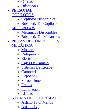
Ofertas
Búsquedas
PERSONAL
COPILOTOS
Copilotos Disponibles
Busqueda De Copilotos
MECANICOS
Mecánicos Disponibles
Búsqueda De Mecánicos
PIEZAS DE COMPETICIÓN
MECÁNICA
Motores
Refrigeración
Electrónica
Cajas De Cambio
Sistemas De Escape
Carrocería
Depositos
Suspensiones
Frenos
Iluminación
Llantas
NEUMÁTICOS DE ASFALTO
Asfalto 13 O Menos
Asfalto 14p