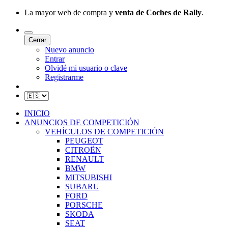
La mayor web de compra y
venta de Coches de Rally
.
Cerrar
Nuevo anuncio
Entrar
Olvidé mi usuario o clave
Registrarme
INICIO
ANUNCIOS DE COMPETICIÓN
VEHÍCULOS DE COMPETICIÓN
PEUGEOT
CITROËN
RENAULT
BMW
MITSUBISHI
SUBARU
FORD
PORSCHE
SKODA
SEAT