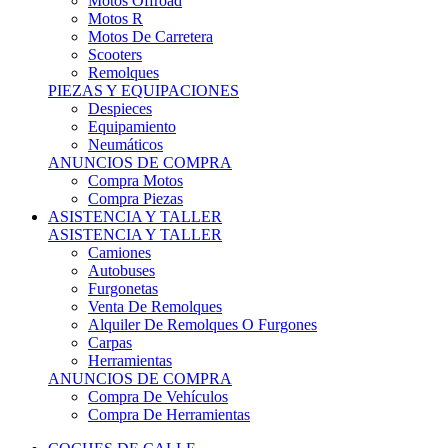
Motos Offroad
Motos R
Motos De Carretera
Scooters
Remolques
PIEZAS Y EQUIPACIONES
Despieces
Equipamiento
Neumáticos
ANUNCIOS DE COMPRA
Compra Motos
Compra Piezas
ASISTENCIA Y TALLER
ASISTENCIA Y TALLER
Camiones
Autobuses
Furgonetas
Venta De Remolques
Alquiler De Remolques O Furgones
Carpas
Herramientas
ANUNCIOS DE COMPRA
Compra De Vehículos
Compra De Herramientas