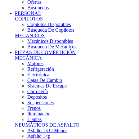
Ofertas
Búsquedas
PERSONAL
COPILOTOS
Copilotos Disponibles
Busqueda De Copilotos
MECANICOS
Mecánicos Disponibles
Búsqueda De Mecánicos
PIEZAS DE COMPETICIÓN
MECÁNICA
Motores
Refrigeración
Electrónica
Cajas De Cambio
Sistemas De Escape
Carrocería
Depositos
Suspensiones
Frenos
Iluminación
Llantas
NEUMÁTICOS DE ASFALTO
Asfalto 13 O Menos
Asfalto 14p