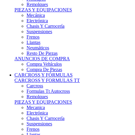
Remolques
PIEZAS Y EQUIPACIONES
Mecánica
Electrónica
Chasis Y Carrocería
Suspensiones
Frenos
Llantas
Neumáticos
Resto De Piezas
ANUNCIOS DE COMPRA
Compra Vehículos
Compra De Piezas
CARCROSS Y FÓRMULAS
CARCROSS Y FORMULAS TT
Carcross
Formulas Tt Autocross
Remolques
PIEZAS Y EQUIPACIONES
Mecanica
Electrónica
Chasis Y Carrocería
Suspensiones
Frenos
Llantas