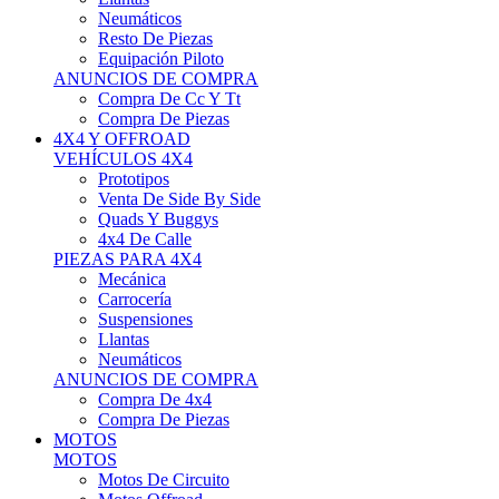
Neumáticos
Resto De Piezas
Equipación Piloto
ANUNCIOS DE COMPRA
Compra De Cc Y Tt
Compra De Piezas
4X4 Y OFFROAD
VEHÍCULOS 4X4
Prototipos
Venta De Side By Side
Quads Y Buggys
4x4 De Calle
PIEZAS PARA 4X4
Mecánica
Carrocería
Suspensiones
Llantas
Neumáticos
ANUNCIOS DE COMPRA
Compra De 4x4
Compra De Piezas
MOTOS
MOTOS
Motos De Circuito