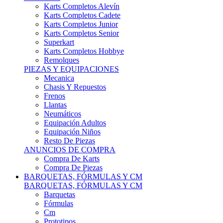
Karts Completos Alevín
Karts Completos Cadete
Karts Completos Junior
Karts Completos Senior
Superkart
Karts Completos Hobbye
Remolques
PIEZAS Y EQUIPACIONES
Mecanica
Chasis Y Repuestos
Frenos
Llantas
Neumáticos
Equipación Adultos
Equipación Niños
Resto De Piezas
ANUNCIOS DE COMPRA
Compra De Karts
Compra De Piezas
BARQUETAS, FÓRMULAS Y CM
BARQUETAS, FÓRMULAS Y CM
Barquetas
Fórmulas
Cm
Prototipos