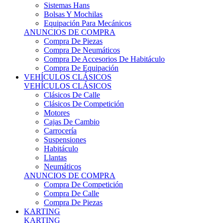
Sistemas Hans
Bolsas Y Mochilas
Equipación Para Mecánicos
ANUNCIOS DE COMPRA
Compra De Piezas
Compra De Neumáticos
Compra De Accesorios De Habitáculo
Compra De Equipación
VEHÍCULOS CLÁSICOS
VEHÍCULOS CLÁSICOS
Clásicos De Calle
Clásicos De Competición
Motores
Cajas De Cambio
Carrocería
Suspensiones
Habitáculo
Llantas
Neumáticos
ANUNCIOS DE COMPRA
Compra De Competición
Compra De Calle
Compra De Piezas
KARTING
KARTING