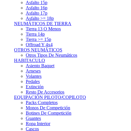
Asfalto 15p
Asfalto 16p
Asfalto 17p
Asfalto >= 18p
NEUMÁTICOS DE TIERRA
Tierra 13 O Menos
Tierra 14p
Tierra >= 15p
Offroad Y 4x4
OTROS NEUMÁTICOS
Otros Tipos De Neumáticos
HABITACULO
Asiento Baquet
Arneses
Volantes
Pedales
Extinción
Resto De Accesorios
EQUIPACIÓN PILOTO/COPILOTO
Packs Completos
Monos De Competición
Botines De Competición
Guantes
Ropa Interior
Cascos