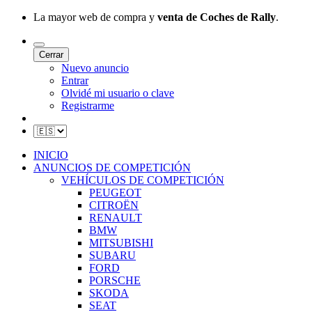
La mayor web de compra y
venta de Coches de Rally
.
Cerrar
Nuevo anuncio
Entrar
Olvidé mi usuario o clave
Registrarme
INICIO
ANUNCIOS DE COMPETICIÓN
VEHÍCULOS DE COMPETICIÓN
PEUGEOT
CITROËN
RENAULT
BMW
MITSUBISHI
SUBARU
FORD
PORSCHE
SKODA
SEAT