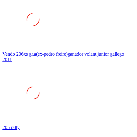
Vendo 206xs gr.a(ex-pedro freire)ganador volant junior gallego
2011
205 rally