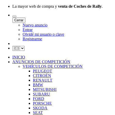
La mayor web de compra y
venta de Coches de Rally
.
Cerrar
Nuevo anuncio
Entrar
Olvidé mi usuario o clave
Registrarme
INICIO
ANUNCIOS DE COMPETICIÓN
VEHÍCULOS DE COMPETICIÓN
PEUGEOT
CITROËN
RENAULT
BMW
MITSUBISHI
SUBARU
FORD
PORSCHE
SKODA
SEAT