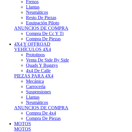
Neumáticos
Resto De Piezas
Equipación Piloto
ANUNCIOS DE COMPRA
Compra De Cc Y Tt
Compra De Piezas
4X4 Y OFFROAD
VEHÍCULOS 4X4
Prototipos
Venta De Side By Side
Quads Y Buggys
4x4 De Calle
PIEZAS PARA 4X4
Mecánica
Carrocería
Suspensiones
Llantas
Neumáticos
ANUNCIOS DE COMPRA
Compra De 4x4
Compra De Piezas
MOTOS
MOTOS
Motos De Circuito