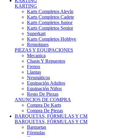
Karts Completos Alevín
Karts Completos Cadete
Karts Completos Junior
Karts Completos Senior
Superkart
Karts Completos Hobbye
Remolques
PIEZAS Y EQUIPACIONES
Mecanica
Chasis Y Repuestos
Frenos
Llantas
Neumáticos
Equipación Adultos
Equipación Niños
Resto De Piezas
ANUNCIOS DE COMPRA
Compra De Karts
Compra De Piezas
BARQUETAS, FÓRMULAS Y CM
BARQUETAS, FÓRMULAS Y CM
Barquetas
Fórmulas
Cm
Prototipos