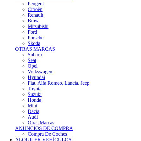
Citroën
Renault
Bmw
Mitsubishi
Ford
Porsche
Skoda
OTRAS MARCAS
Subaru
Seat
Opel
Volkswagen
Hyundai
Fiat, Alfa Romeo, Lancia, Jeep
Toyota
Suzuki
Honda
Mini
Dacia
Audi
Otras Marcas
ANUNCIOS DE COMPRA
Compra De Coches
ALQUILER VEHÍCULOS
ALQUILER VEHÍCULOS