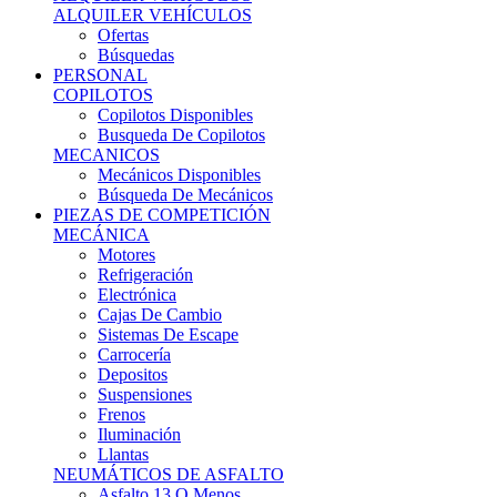
Ofertas
Búsquedas
PERSONAL
COPILOTOS
Copilotos Disponibles
Busqueda De Copilotos
MECANICOS
Mecánicos Disponibles
Búsqueda De Mecánicos
PIEZAS DE COMPETICIÓN
MECÁNICA
Motores
Refrigeración
Electrónica
Cajas De Cambio
Sistemas De Escape
Carrocería
Depositos
Suspensiones
Frenos
Iluminación
Llantas
NEUMÁTICOS DE ASFALTO
Asfalto 13 O Menos
Asfalto 14p