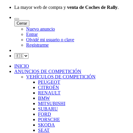
La mayor web de compra y
venta de Coches de Rally
.
Cerrar
Nuevo anuncio
Entrar
Olvidé mi usuario o clave
Registrarme
INICIO
ANUNCIOS DE COMPETICIÓN
VEHÍCULOS DE COMPETICIÓN
PEUGEOT
CITROËN
RENAULT
BMW
MITSUBISHI
SUBARU
FORD
PORSCHE
SKODA
SEAT