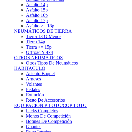
Asfalto 15p
Asfalto 16p
Asfalto 17p
Asfalto >= 18p
NEUMÁTICOS DE TIERRA
Tierra 13 O Menos
Tierra 14p
Tierra >= 15p
Offroad Y 4x4
OTROS NEUMÁTICOS
Otros Tipos De Neumáticos
HABITACULO
Asiento Baquet
Arneses
Volantes
Pedales
Extinción
Resto De Accesorios
EQUIPACIÓN PILOTO/COPILOTO
Packs Completos
Monos De Competición
Botines De Competición
Guantes
Ropa Interior
Cascos