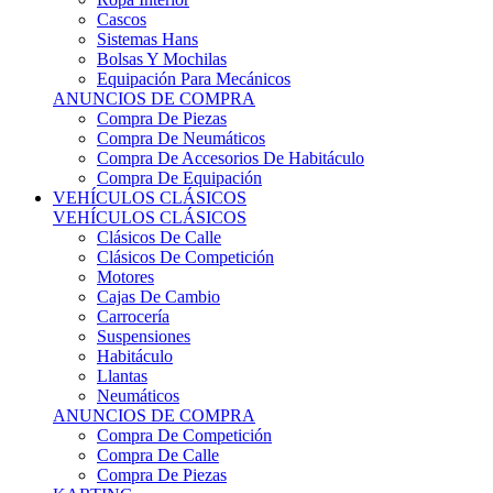
Sistemas Hans
Bolsas Y Mochilas
Equipación Para Mecánicos
ANUNCIOS DE COMPRA
Compra De Piezas
Compra De Neumáticos
Compra De Accesorios De Habitáculo
Compra De Equipación
VEHÍCULOS CLÁSICOS
VEHÍCULOS CLÁSICOS
Clásicos De Calle
Clásicos De Competición
Motores
Cajas De Cambio
Carrocería
Suspensiones
Habitáculo
Llantas
Neumáticos
ANUNCIOS DE COMPRA
Compra De Competición
Compra De Calle
Compra De Piezas
KARTING
KARTING