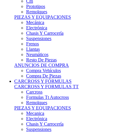
Remolques
PIEZAS Y EQUIPACIONES
Mecánica
Electrónica
Chasis Y Carrocería
Suspensiones
Frenos
Llantas
Neumáticos
Resto De Piezas
ANUNCIOS DE COMPRA
Compra Vehículos
Compra De Piezas
CARCROSS Y FÓRMULAS
CARCROSS Y FORMULAS TT
Carcross
Formulas Tt Autocross
Remolques
PIEZAS Y EQUIPACIONES
Mecanica
Electrónica
Chasis Y Carrocería
Suspensiones
Frenos
Llantas