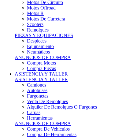
Motos Offroad
Motos R
Motos De Carretera
Scooters
Remolques
PIEZAS Y EQUIPACIONES
Despieces
Equipamiento
Neumáticos
ANUNCIOS DE COMPRA
Compra Motos
Compra Piezas
ASISTENCIA Y TALLER
ASISTENCIA Y TALLER
Camiones
Autobuses
Furgonetas
Venta De Remolques
Alquiler De Remolques O Furgones
Carpas
Herramientas
ANUNCIOS DE COMPRA
Compra De Vehículos
Compra De Herramientas