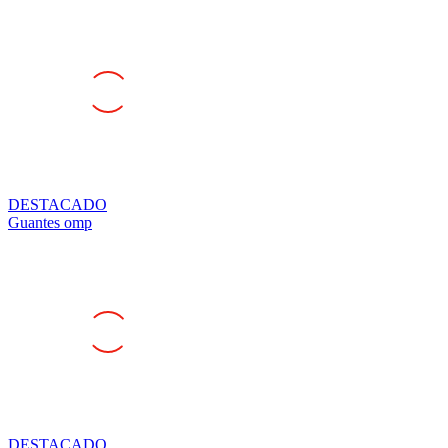
DESTACADO
Guantes omp
DESTACADO
Mono omp homologado