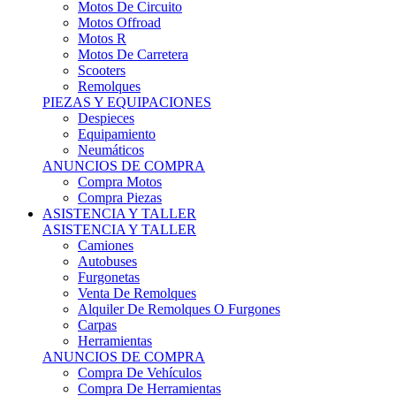
Motos Offroad
Motos R
Motos De Carretera
Scooters
Remolques
PIEZAS Y EQUIPACIONES
Despieces
Equipamiento
Neumáticos
ANUNCIOS DE COMPRA
Compra Motos
Compra Piezas
ASISTENCIA Y TALLER
ASISTENCIA Y TALLER
Camiones
Autobuses
Furgonetas
Venta De Remolques
Alquiler De Remolques O Furgones
Carpas
Herramientas
ANUNCIOS DE COMPRA
Compra De Vehículos
Compra De Herramientas