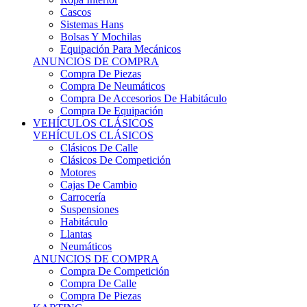
Sistemas Hans
Bolsas Y Mochilas
Equipación Para Mecánicos
ANUNCIOS DE COMPRA
Compra De Piezas
Compra De Neumáticos
Compra De Accesorios De Habitáculo
Compra De Equipación
VEHÍCULOS CLÁSICOS
VEHÍCULOS CLÁSICOS
Clásicos De Calle
Clásicos De Competición
Motores
Cajas De Cambio
Carrocería
Suspensiones
Habitáculo
Llantas
Neumáticos
ANUNCIOS DE COMPRA
Compra De Competición
Compra De Calle
Compra De Piezas
KARTING
KARTING