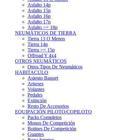
Asfalto 15p
Asfalto 16p
Asfalto 17p
Asfalto >= 18p
NEUMÁTICOS DE TIERRA
Tierra 13 O Menos
Tierra 14p
Tierra >= 15p
Offroad Y 4x4
OTROS NEUMÁTICOS
Otros Tipos De Neumáticos
HABITACULO
Asiento Baquet
Arneses
Volantes
Pedales
Extinción
Resto De Accesorios
EQUIPACIÓN PILOTO/COPILOTO
Packs Completos
Monos De Competición
Botines De Competición
Guantes
Ropa Interior
Cascos