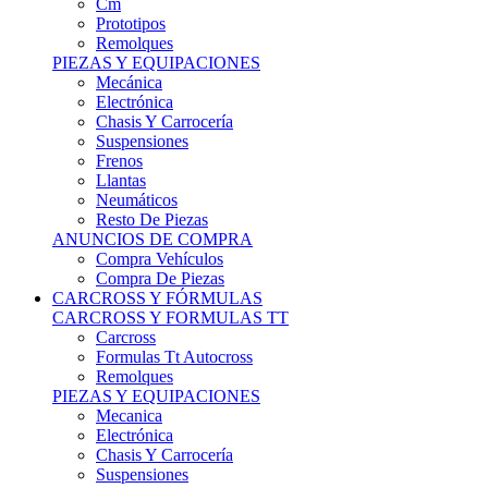
Remolques
PIEZAS Y EQUIPACIONES
Mecánica
Electrónica
Chasis Y Carrocería
Suspensiones
Frenos
Llantas
Neumáticos
Resto De Piezas
ANUNCIOS DE COMPRA
Compra Vehículos
Compra De Piezas
CARCROSS Y FÓRMULAS
CARCROSS Y FORMULAS TT
Carcross
Formulas Tt Autocross
Remolques
PIEZAS Y EQUIPACIONES
Mecanica
Electrónica
Chasis Y Carrocería
Suspensiones
Frenos
Llantas