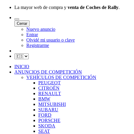
La mayor web de compra y
venta de Coches de Rally
.
Cerrar
Nuevo anuncio
Entrar
Olvidé mi usuario o clave
Registrarme
INICIO
ANUNCIOS DE COMPETICIÓN
VEHÍCULOS DE COMPETICIÓN
PEUGEOT
CITROËN
RENAULT
BMW
MITSUBISHI
SUBARU
FORD
PORSCHE
SKODA
SEAT