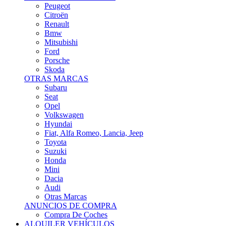
Citroën
Renault
Bmw
Mitsubishi
Ford
Porsche
Skoda
OTRAS MARCAS
Subaru
Seat
Opel
Volkswagen
Hyundai
Fiat, Alfa Romeo, Lancia, Jeep
Toyota
Suzuki
Honda
Mini
Dacia
Audi
Otras Marcas
ANUNCIOS DE COMPRA
Compra De Coches
ALQUILER VEHÍCULOS
ALQUILER VEHÍCULOS