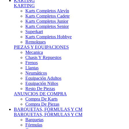
Karts Completos Alevín
Karts Completos Cadete
Karts Completos Junior
Karts Completos Senior
Superkart
Karts Completos Hobbye
Remolques
PIEZAS Y EQUIPACIONES
Mecanica
Chasis Y Repuestos
Frenos
Llantas
Neumáticos
Equipación Adultos
Equipación Niños
Resto De Piezas
ANUNCIOS DE COMPRA
Compra De Karts
Compra De Piezas
BARQUETAS, FÓRMULAS Y CM
BARQUETAS, FÓRMULAS Y CM
Barquetas
Fórmulas
Cm
Prototipos