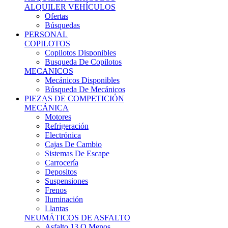
Ofertas
Búsquedas
PERSONAL
COPILOTOS
Copilotos Disponibles
Busqueda De Copilotos
MECANICOS
Mecánicos Disponibles
Búsqueda De Mecánicos
PIEZAS DE COMPETICIÓN
MECÁNICA
Motores
Refrigeración
Electrónica
Cajas De Cambio
Sistemas De Escape
Carrocería
Depositos
Suspensiones
Frenos
Iluminación
Llantas
NEUMÁTICOS DE ASFALTO
Asfalto 13 O Menos
Asfalto 14p