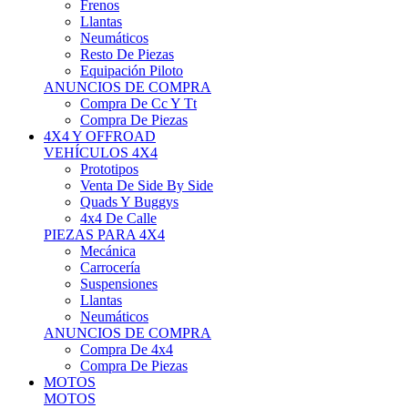
Neumáticos
Resto De Piezas
Equipación Piloto
ANUNCIOS DE COMPRA
Compra De Cc Y Tt
Compra De Piezas
4X4 Y OFFROAD
VEHÍCULOS 4X4
Prototipos
Venta De Side By Side
Quads Y Buggys
4x4 De Calle
PIEZAS PARA 4X4
Mecánica
Carrocería
Suspensiones
Llantas
Neumáticos
ANUNCIOS DE COMPRA
Compra De 4x4
Compra De Piezas
MOTOS
MOTOS
Motos De Circuito