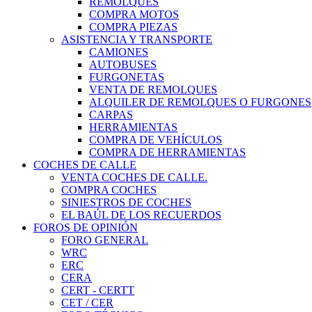
REMOLQUES
COMPRA MOTOS
COMPRA PIEZAS
ASISTENCIA Y TRANSPORTE
CAMIONES
AUTOBUSES
FURGONETAS
VENTA DE REMOLQUES
ALQUILER DE REMOLQUES O FURGONES
CARPAS
HERRAMIENTAS
COMPRA DE VEHÍCULOS
COMPRA DE HERRAMIENTAS
COCHES DE CALLE
VENTA COCHES DE CALLE.
COMPRA COCHES
SINIESTROS DE COCHES
EL BAÚL DE LOS RECUERDOS
FOROS DE OPINIÓN
FORO GENERAL
WRC
ERC
CERA
CERT - CERTT
CET / CER