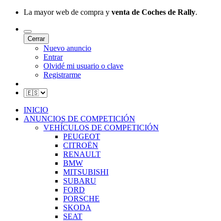
La mayor web de compra y
venta de Coches de Rally
.
Cerrar
Nuevo anuncio
Entrar
Olvidé mi usuario o clave
Registrarme
INICIO
ANUNCIOS DE COMPETICIÓN
VEHÍCULOS DE COMPETICIÓN
PEUGEOT
CITROËN
RENAULT
BMW
MITSUBISHI
SUBARU
FORD
PORSCHE
SKODA
SEAT