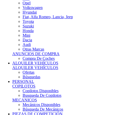
Ofertas
Búsquedas
PERSONAL
COPILOTOS
Copilotos Disponibles
Busqueda De Copilotos
MECANICOS
Mecánicos Disponibles
Búsqueda De Mecánicos
PIEZAS DE COMPETICIÓN
MECÁNICA
Motores
Refrigeración
Electrónica
Cajas De Cambio
Sistemas De Escape
Carrocería
Depositos
Suspensiones
Frenos
Iluminación
Llantas
NEUMÁTICOS DE ASFALTO
Asfalto 13 O Menos
Asfalto 14p