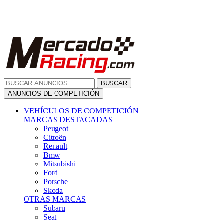
Citroën
Renault
Bmw
Mitsubishi
Ford
Porsche
Skoda
OTRAS MARCAS
Subaru
Seat
Opel
Volkswagen
Hyundai
Fiat, Alfa Romeo, Lancia, Jeep
Toyota
Suzuki
Honda
Mini
Dacia
Audi
Otras Marcas
ANUNCIOS DE COMPRA
Compra De Coches
ALQUILER VEHÍCULOS
ALQUILER VEHÍCULOS