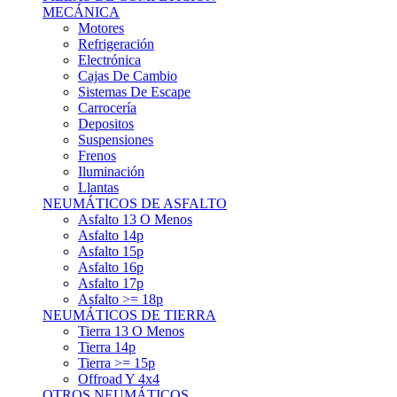
Asfalto 15p
Asfalto 16p
Asfalto 17p
Asfalto >= 18p
NEUMÁTICOS DE TIERRA
Tierra 13 O Menos
Tierra 14p
Tierra >= 15p
Offroad Y 4x4
OTROS NEUMÁTICOS
Otros Tipos De Neumáticos
HABITACULO
Asiento Baquet
Arneses
Volantes
Pedales
Extinción
Resto De Accesorios
EQUIPACIÓN PILOTO/COPILOTO
Packs Completos
Monos De Competición
Botines De Competición
Guantes
Ropa Interior
Cascos