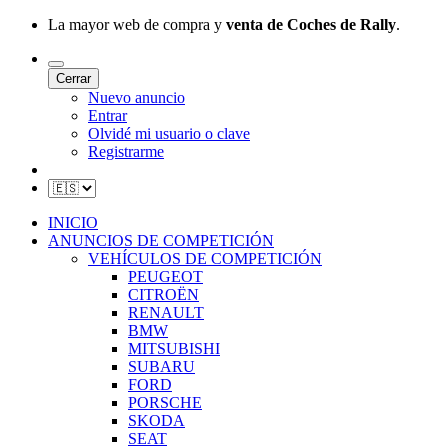
La mayor web de compra y
venta de Coches de Rally
.
Cerrar
Nuevo anuncio
Entrar
Olvidé mi usuario o clave
Registrarme
INICIO
ANUNCIOS DE COMPETICIÓN
VEHÍCULOS DE COMPETICIÓN
PEUGEOT
CITROËN
RENAULT
BMW
MITSUBISHI
SUBARU
FORD
PORSCHE
SKODA
SEAT