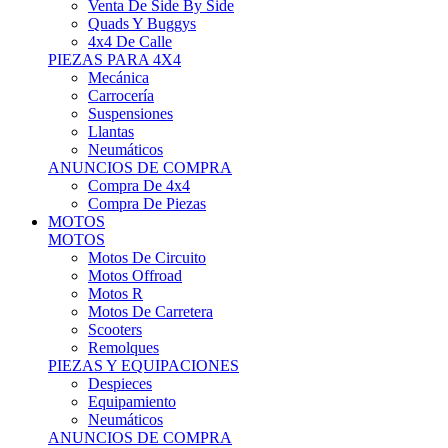
Motos Offroad
Motos R
Motos De Carretera
Scooters
Remolques
PIEZAS Y EQUIPACIONES
Despieces
Equipamiento
Neumáticos
ANUNCIOS DE COMPRA
Compra Motos
Compra Piezas
ASISTENCIA Y TALLER
ASISTENCIA Y TALLER
Camiones
Autobuses
Furgonetas
Venta De Remolques
Alquiler De Remolques O Furgones
Carpas
Herramientas
ANUNCIOS DE COMPRA
Compra De Vehículos
Compra De Herramientas