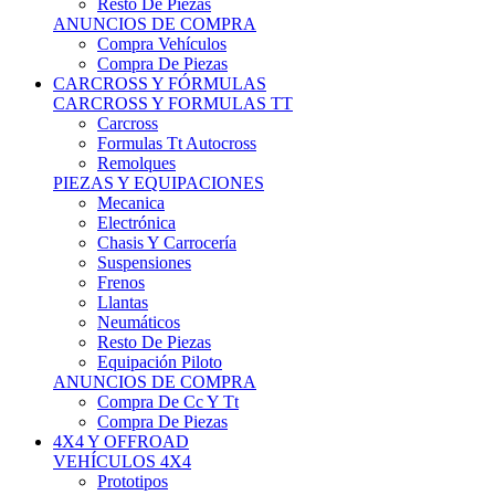
Neumáticos
Resto De Piezas
Equipación Piloto
ANUNCIOS DE COMPRA
Compra De Cc Y Tt
Compra De Piezas
4X4 Y OFFROAD
VEHÍCULOS 4X4
Prototipos
Venta De Side By Side
Quads Y Buggys
4x4 De Calle
PIEZAS PARA 4X4
Mecánica
Carrocería
Suspensiones
Llantas
Neumáticos
ANUNCIOS DE COMPRA
Compra De 4x4
Compra De Piezas
MOTOS
MOTOS
Motos De Circuito