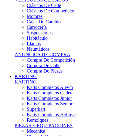
Karts Completos Alevín
Karts Completos Cadete
Karts Completos Junior
Karts Completos Senior
Superkart
Karts Completos Hobbye
Remolques
PIEZAS Y EQUIPACIONES
Mecanica
Chasis Y Repuestos
Frenos
Llantas
Neumáticos
Equipación Adultos
Equipación Niños
Resto De Piezas
ANUNCIOS DE COMPRA
Compra De Karts
Compra De Piezas
BARQUETAS, FÓRMULAS Y CM
BARQUETAS, FÓRMULAS Y CM
Barquetas
Fórmulas
Cm
Prototipos