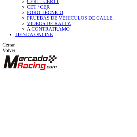
CERT - CERTT
CET / CER
FORO TÉCNICO
PRUEBAS DE VEHÍCULOS DE CALLE.
VIDEOS DE RALLY.
A CONTRATRAMO
TIENDA ONLINE
Cerrar
Volver
BUSCAR
ANUNCIOS DE COMPETICIÓN
VEHÍCULOS DE COMPETICIÓN
MARCAS DESTACADAS
Peugeot