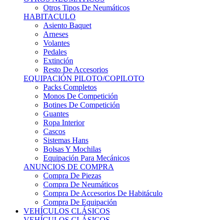
Sistemas Hans
Bolsas Y Mochilas
Equipación Para Mecánicos
ANUNCIOS DE COMPRA
Compra De Piezas
Compra De Neumáticos
Compra De Accesorios De Habitáculo
Compra De Equipación
VEHÍCULOS CLÁSICOS
VEHÍCULOS CLÁSICOS
Clásicos De Calle
Clásicos De Competición
Motores
Cajas De Cambio
Carrocería
Suspensiones
Habitáculo
Llantas
Neumáticos
ANUNCIOS DE COMPRA
Compra De Competición
Compra De Calle
Compra De Piezas
KARTING
KARTING