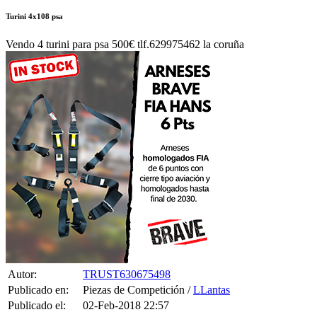
Autor:
TRUST630675498
Publicado en:
Piezas de Competición /
LLantas
Publicado el:
02-Feb-2018 22:57
Referencia:
700602
Visualizaciones:
2203
Provincia:
Pais:
Teléfono:
Tag:
T-Shirt
,
Women
,
Top
Vendo 4 turini para Psa 500€ Tlf.629975462 La Coruña
0 CONSULTAS RECIBIDAS.
HACER UNA PREGUNTA
HAZLE UNA PREGUNTA A TRUST630675498 SOBRE
“Turini
4x108 psa”