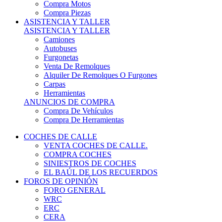
COCHES DE CALLE
VENTA COCHES DE CALLE.
COMPRA COCHES
SINIESTROS DE COCHES
EL BAÚL DE LOS RECUERDOS
FOROS DE OPINIÓN
FORO GENERAL
WRC
ERC
CERA
CERT - CERTT
CET / CER
FORO TÉCNICO
PRUEBAS DE VEHÍCULOS DE CALLE.
VIDEOS DE RALLY.
A CONTRATRAMO
TIENDA ONLINE
NUEVO ANUNCIO
Inicio
Piezas de Competición