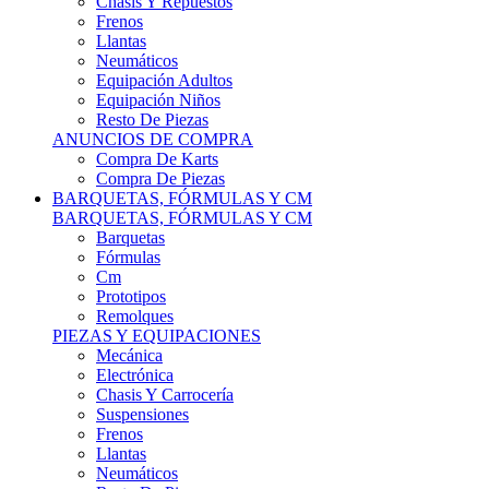
Remolques
PIEZAS Y EQUIPACIONES
Mecánica
Electrónica
Chasis Y Carrocería
Suspensiones
Frenos
Llantas
Neumáticos
Resto De Piezas
ANUNCIOS DE COMPRA
Compra Vehículos
Compra De Piezas
CARCROSS Y FÓRMULAS
CARCROSS Y FORMULAS TT
Carcross
Formulas Tt Autocross
Remolques
PIEZAS Y EQUIPACIONES
Mecanica
Electrónica
Chasis Y Carrocería
Suspensiones
Frenos
Llantas