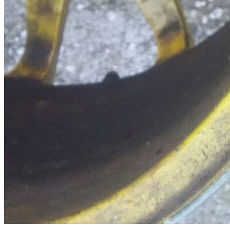
Turini 4x108 psa
Vendo 4 turini para psa 500€ tlf.629975462 la coruña