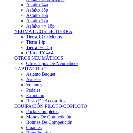
Asfalto 15p
Asfalto 16p
Asfalto 17p
Asfalto >= 18p
NEUMÁTICOS DE TIERRA
Tierra 13 O Menos
Tierra 14p
Tierra >= 15p
Offroad Y 4x4
OTROS NEUMÁTICOS
Otros Tipos De Neumáticos
HABITACULO
Asiento Baquet
Arneses
Volantes
Pedales
Extinción
Resto De Accesorios
EQUIPACIÓN PILOTO/COPILOTO
Packs Completos
Monos De Competición
Botines De Competición
Guantes
Ropa Interior
Cascos