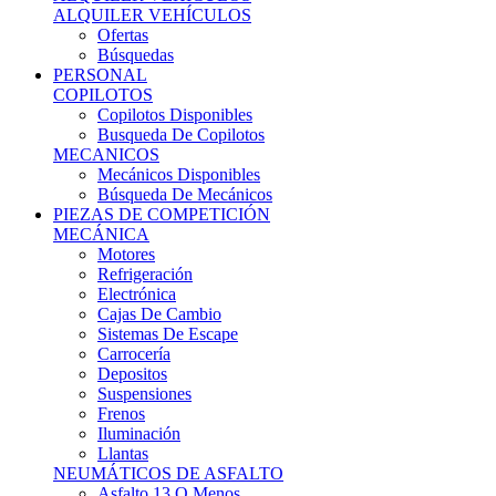
Ofertas
Búsquedas
PERSONAL
COPILOTOS
Copilotos Disponibles
Busqueda De Copilotos
MECANICOS
Mecánicos Disponibles
Búsqueda De Mecánicos
PIEZAS DE COMPETICIÓN
MECÁNICA
Motores
Refrigeración
Electrónica
Cajas De Cambio
Sistemas De Escape
Carrocería
Depositos
Suspensiones
Frenos
Iluminación
Llantas
NEUMÁTICOS DE ASFALTO
Asfalto 13 O Menos
Asfalto 14p