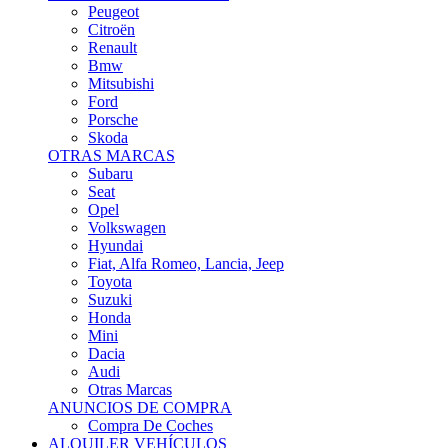
Citroën
Renault
Bmw
Mitsubishi
Ford
Porsche
Skoda
OTRAS MARCAS
Subaru
Seat
Opel
Volkswagen
Hyundai
Fiat, Alfa Romeo, Lancia, Jeep
Toyota
Suzuki
Honda
Mini
Dacia
Audi
Otras Marcas
ANUNCIOS DE COMPRA
Compra De Coches
ALQUILER VEHÍCULOS
ALQUILER VEHÍCULOS