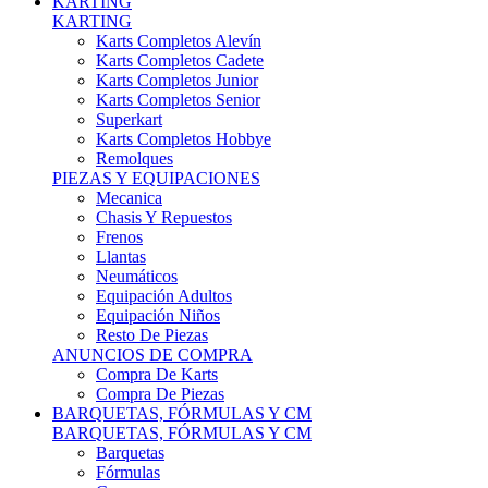
Karts Completos Alevín
Karts Completos Cadete
Karts Completos Junior
Karts Completos Senior
Superkart
Karts Completos Hobbye
Remolques
PIEZAS Y EQUIPACIONES
Mecanica
Chasis Y Repuestos
Frenos
Llantas
Neumáticos
Equipación Adultos
Equipación Niños
Resto De Piezas
ANUNCIOS DE COMPRA
Compra De Karts
Compra De Piezas
BARQUETAS, FÓRMULAS Y CM
BARQUETAS, FÓRMULAS Y CM
Barquetas
Fórmulas
Cm
Prototipos