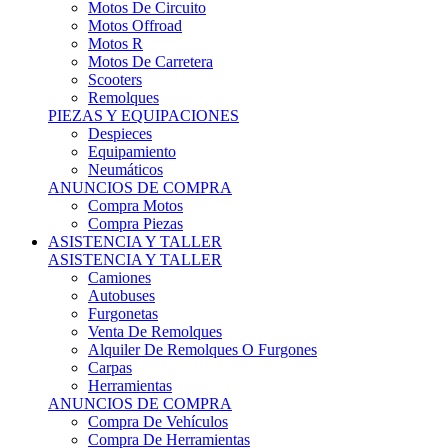
Motos Offroad
Motos R
Motos De Carretera
Scooters
Remolques
PIEZAS Y EQUIPACIONES
Despieces
Equipamiento
Neumáticos
ANUNCIOS DE COMPRA
Compra Motos
Compra Piezas
ASISTENCIA Y TALLER
ASISTENCIA Y TALLER
Camiones
Autobuses
Furgonetas
Venta De Remolques
Alquiler De Remolques O Furgones
Carpas
Herramientas
ANUNCIOS DE COMPRA
Compra De Vehículos
Compra De Herramientas