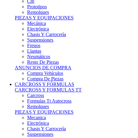
Remolques
PIEZAS Y EQUIPACIONES
Mecánica
Electrónica
Chasis Y Carrocería
Suspensiones
Frenos
Llantas
Neumáticos
Resto De Piezas
ANUNCIOS DE COMPRA
Compra Vehículos
Compra De Piezas
CARCROSS Y FÓRMULAS
CARCROSS Y FORMULAS TT
Carcross
Formulas Tt Autocross
Remolques
PIEZAS Y EQUIPACIONES
Mecanica
Electrónica
Chasis Y Carrocería
Suspensiones
Frenos
Llantas