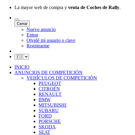
La mayor web de compra y
venta de Coches de Rally
.
Cerrar
Nuevo anuncio
Entrar
Olvidé mi usuario o clave
Registrarme
INICIO
ANUNCIOS DE COMPETICIÓN
VEHÍCULOS DE COMPETICIÓN
PEUGEOT
CITROËN
RENAULT
BMW
MITSUBISHI
SUBARU
FORD
PORSCHE
SKODA
SEAT