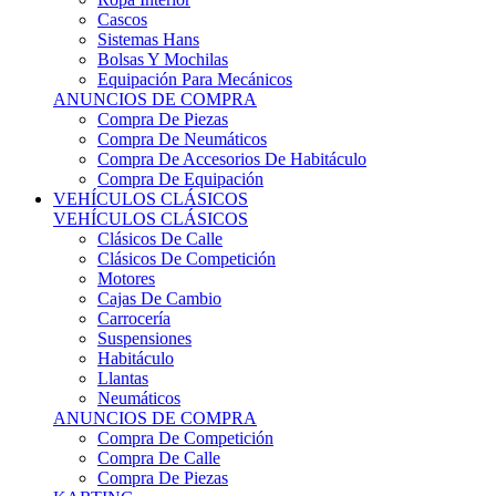
Sistemas Hans
Bolsas Y Mochilas
Equipación Para Mecánicos
ANUNCIOS DE COMPRA
Compra De Piezas
Compra De Neumáticos
Compra De Accesorios De Habitáculo
Compra De Equipación
VEHÍCULOS CLÁSICOS
VEHÍCULOS CLÁSICOS
Clásicos De Calle
Clásicos De Competición
Motores
Cajas De Cambio
Carrocería
Suspensiones
Habitáculo
Llantas
Neumáticos
ANUNCIOS DE COMPRA
Compra De Competición
Compra De Calle
Compra De Piezas
KARTING
KARTING