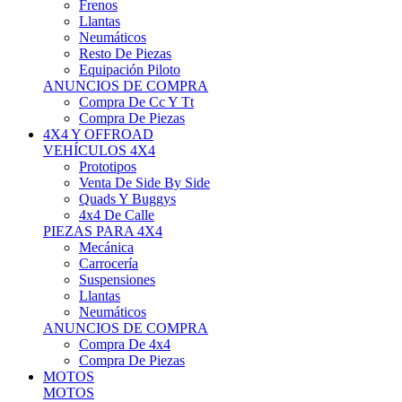
Neumáticos
Resto De Piezas
Equipación Piloto
ANUNCIOS DE COMPRA
Compra De Cc Y Tt
Compra De Piezas
4X4 Y OFFROAD
VEHÍCULOS 4X4
Prototipos
Venta De Side By Side
Quads Y Buggys
4x4 De Calle
PIEZAS PARA 4X4
Mecánica
Carrocería
Suspensiones
Llantas
Neumáticos
ANUNCIOS DE COMPRA
Compra De 4x4
Compra De Piezas
MOTOS
MOTOS
Motos De Circuito