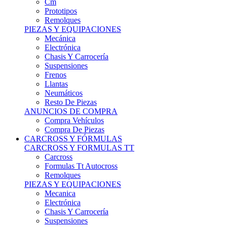
Remolques
PIEZAS Y EQUIPACIONES
Mecánica
Electrónica
Chasis Y Carrocería
Suspensiones
Frenos
Llantas
Neumáticos
Resto De Piezas
ANUNCIOS DE COMPRA
Compra Vehículos
Compra De Piezas
CARCROSS Y FÓRMULAS
CARCROSS Y FORMULAS TT
Carcross
Formulas Tt Autocross
Remolques
PIEZAS Y EQUIPACIONES
Mecanica
Electrónica
Chasis Y Carrocería
Suspensiones
Frenos
Llantas