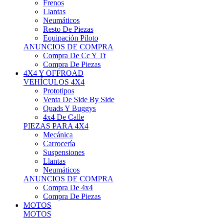
Neumáticos
Resto De Piezas
Equipación Piloto
ANUNCIOS DE COMPRA
Compra De Cc Y Tt
Compra De Piezas
4X4 Y OFFROAD
VEHÍCULOS 4X4
Prototipos
Venta De Side By Side
Quads Y Buggys
4x4 De Calle
PIEZAS PARA 4X4
Mecánica
Carrocería
Suspensiones
Llantas
Neumáticos
ANUNCIOS DE COMPRA
Compra De 4x4
Compra De Piezas
MOTOS
MOTOS
Motos De Circuito