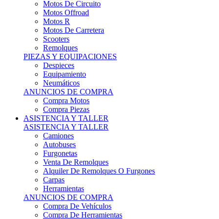
Motos Offroad
Motos R
Motos De Carretera
Scooters
Remolques
PIEZAS Y EQUIPACIONES
Despieces
Equipamiento
Neumáticos
ANUNCIOS DE COMPRA
Compra Motos
Compra Piezas
ASISTENCIA Y TALLER
ASISTENCIA Y TALLER
Camiones
Autobuses
Furgonetas
Venta De Remolques
Alquiler De Remolques O Furgones
Carpas
Herramientas
ANUNCIOS DE COMPRA
Compra De Vehículos
Compra De Herramientas