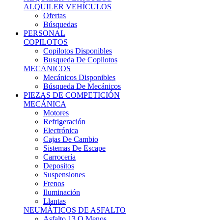
Ofertas
Búsquedas
PERSONAL
COPILOTOS
Copilotos Disponibles
Busqueda De Copilotos
MECANICOS
Mecánicos Disponibles
Búsqueda De Mecánicos
PIEZAS DE COMPETICIÓN
MECÁNICA
Motores
Refrigeración
Electrónica
Cajas De Cambio
Sistemas De Escape
Carrocería
Depositos
Suspensiones
Frenos
Iluminación
Llantas
NEUMÁTICOS DE ASFALTO
Asfalto 13 O Menos
Asfalto 14p