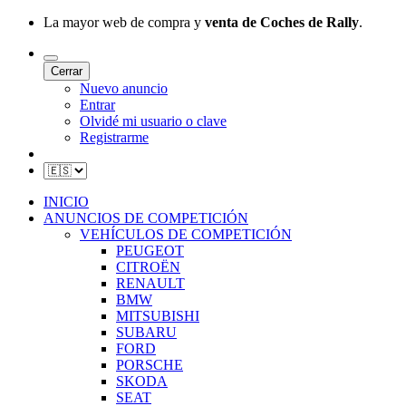
La mayor web de compra y
venta de Coches de Rally
.
Cerrar
Nuevo anuncio
Entrar
Olvidé mi usuario o clave
Registrarme
INICIO
ANUNCIOS DE COMPETICIÓN
VEHÍCULOS DE COMPETICIÓN
PEUGEOT
CITROËN
RENAULT
BMW
MITSUBISHI
SUBARU
FORD
PORSCHE
SKODA
SEAT