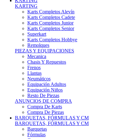
Karts Completos Alevín
Karts Completos Cadete
Karts Completos Junior
Karts Completos Senior
Superkart
Karts Completos Hobbye
Remolques
PIEZAS Y EQUIPACIONES
Mecanica
Chasis Y Repuestos
Frenos
Llantas
Neumáticos
Equipación Adultos
Equipación Niños
Resto De Piezas
ANUNCIOS DE COMPRA
Compra De Karts
Compra De Piezas
BARQUETAS, FÓRMULAS Y CM
BARQUETAS, FÓRMULAS Y CM
Barquetas
Fórmulas
Cm
Prototipos