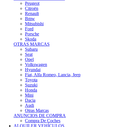
Citroën
Renault
Bmw
Mitsubishi
Ford
Porsche
Skoda
OTRAS MARCAS
Subaru
Seat
Opel
Volkswagen
Hyundai
Fiat, Alfa Romeo, Lancia, Jeep
Toyota
Suzuki
Honda
Mini
Dacia
Audi
Otras Marcas
ANUNCIOS DE COMPRA
Compra De Coches
ALQUILER VEHÍCULOS
ALQUILER VEHÍCULOS