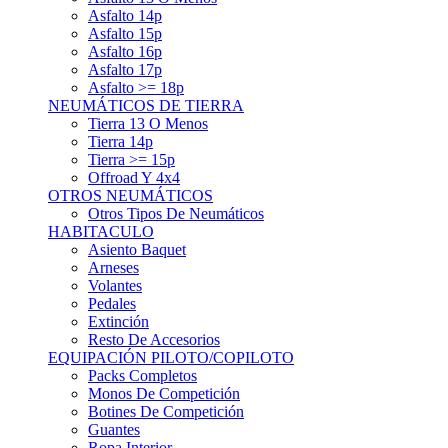
Asfalto 15p
Asfalto 16p
Asfalto 17p
Asfalto >= 18p
NEUMÁTICOS DE TIERRA
Tierra 13 O Menos
Tierra 14p
Tierra >= 15p
Offroad Y 4x4
OTROS NEUMÁTICOS
Otros Tipos De Neumáticos
HABITACULO
Asiento Baquet
Arneses
Volantes
Pedales
Extinción
Resto De Accesorios
EQUIPACIÓN PILOTO/COPILOTO
Packs Completos
Monos De Competición
Botines De Competición
Guantes
Ropa Interior
Cascos