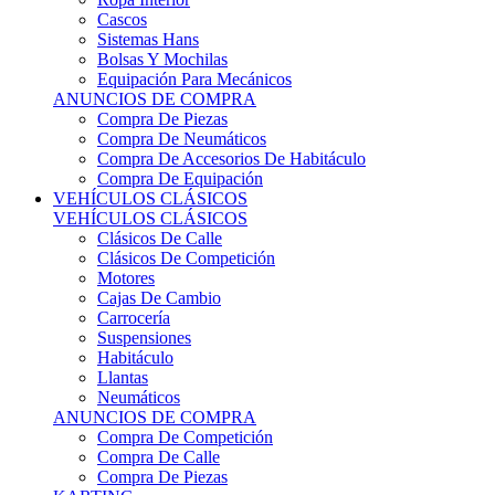
Sistemas Hans
Bolsas Y Mochilas
Equipación Para Mecánicos
ANUNCIOS DE COMPRA
Compra De Piezas
Compra De Neumáticos
Compra De Accesorios De Habitáculo
Compra De Equipación
VEHÍCULOS CLÁSICOS
VEHÍCULOS CLÁSICOS
Clásicos De Calle
Clásicos De Competición
Motores
Cajas De Cambio
Carrocería
Suspensiones
Habitáculo
Llantas
Neumáticos
ANUNCIOS DE COMPRA
Compra De Competición
Compra De Calle
Compra De Piezas
KARTING
KARTING