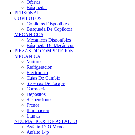
Ofertas
Búsquedas
PERSONAL
COPILOTOS
Copilotos Disponibles
Busqueda De Copilotos
MECANICOS
Mecánicos Disponibles
Búsqueda De Mecánicos
PIEZAS DE COMPETICIÓN
MECÁNICA
Motores
Refrigeración
Electrónica
Cajas De Cambio
Sistemas De Escape
Carrocería
Depositos
Suspensiones
Frenos
Iluminación
Llantas
NEUMÁTICOS DE ASFALTO
Asfalto 13 O Menos
Asfalto 14p