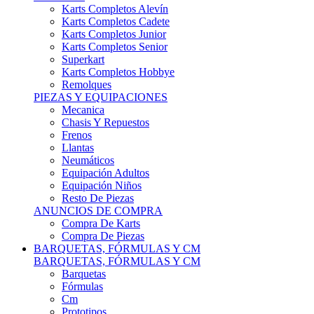
Karts Completos Alevín
Karts Completos Cadete
Karts Completos Junior
Karts Completos Senior
Superkart
Karts Completos Hobbye
Remolques
PIEZAS Y EQUIPACIONES
Mecanica
Chasis Y Repuestos
Frenos
Llantas
Neumáticos
Equipación Adultos
Equipación Niños
Resto De Piezas
ANUNCIOS DE COMPRA
Compra De Karts
Compra De Piezas
BARQUETAS, FÓRMULAS Y CM
BARQUETAS, FÓRMULAS Y CM
Barquetas
Fórmulas
Cm
Prototipos