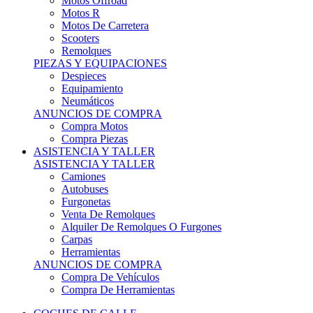
Motos Offroad
Motos R
Motos De Carretera
Scooters
Remolques
PIEZAS Y EQUIPACIONES
Despieces
Equipamiento
Neumáticos
ANUNCIOS DE COMPRA
Compra Motos
Compra Piezas
ASISTENCIA Y TALLER
ASISTENCIA Y TALLER
Camiones
Autobuses
Furgonetas
Venta De Remolques
Alquiler De Remolques O Furgones
Carpas
Herramientas
ANUNCIOS DE COMPRA
Compra De Vehículos
Compra De Herramientas