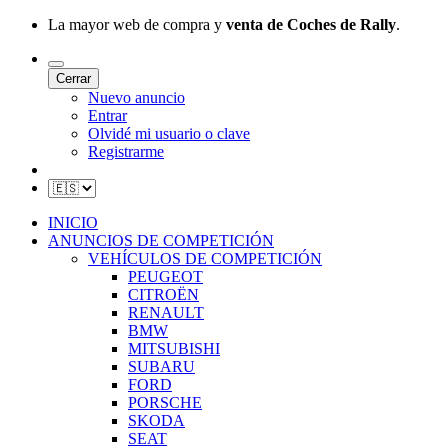
La mayor web de compra y
venta de Coches de Rally
.
Cerrar
Nuevo anuncio
Entrar
Olvidé mi usuario o clave
Registrarme
INICIO
ANUNCIOS DE COMPETICIÓN
VEHÍCULOS DE COMPETICIÓN
PEUGEOT
CITROËN
RENAULT
BMW
MITSUBISHI
SUBARU
FORD
PORSCHE
SKODA
SEAT