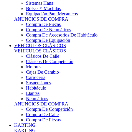
Sistemas Hans
Bolsas Y Mochilas
Equipación Para Mecánicos
ANUNCIOS DE COMPRA
Compra De Piezas
Compra De Neumáticos
Compra De Accesorios De Habitáculo
Compra De Equipación
VEHÍCULOS CLÁSICOS
VEHÍCULOS CLÁSICOS
Clásicos De Calle
Clásicos De Competición
Motores
Cajas De Cambio
Carrocería
Suspensiones
Habitáculo
Llantas
Neumáticos
ANUNCIOS DE COMPRA
Compra De Competición
Compra De Calle
Compra De Piezas
KARTING
KARTING