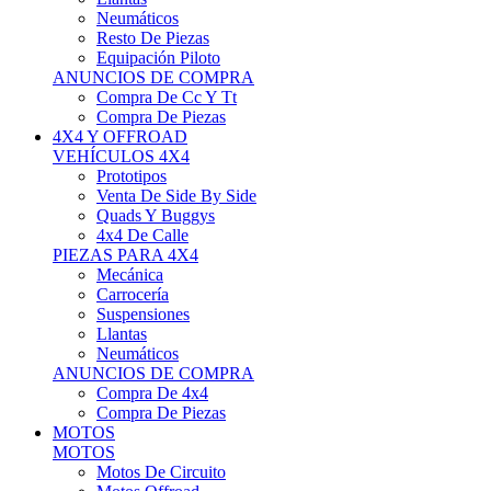
Neumáticos
Resto De Piezas
Equipación Piloto
ANUNCIOS DE COMPRA
Compra De Cc Y Tt
Compra De Piezas
4X4 Y OFFROAD
VEHÍCULOS 4X4
Prototipos
Venta De Side By Side
Quads Y Buggys
4x4 De Calle
PIEZAS PARA 4X4
Mecánica
Carrocería
Suspensiones
Llantas
Neumáticos
ANUNCIOS DE COMPRA
Compra De 4x4
Compra De Piezas
MOTOS
MOTOS
Motos De Circuito