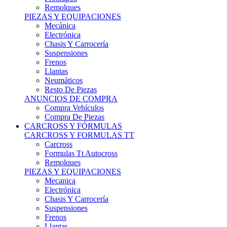
Remolques
PIEZAS Y EQUIPACIONES
Mecánica
Electrónica
Chasis Y Carrocería
Suspensiones
Frenos
Llantas
Neumáticos
Resto De Piezas
ANUNCIOS DE COMPRA
Compra Vehículos
Compra De Piezas
CARCROSS Y FÓRMULAS
CARCROSS Y FORMULAS TT
Carcross
Formulas Tt Autocross
Remolques
PIEZAS Y EQUIPACIONES
Mecanica
Electrónica
Chasis Y Carrocería
Suspensiones
Frenos
Llantas