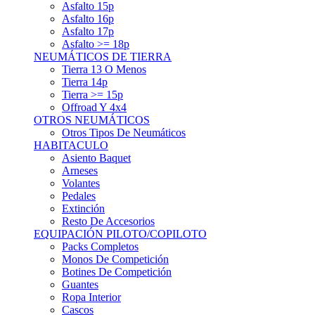
Asfalto 15p
Asfalto 16p
Asfalto 17p
Asfalto >= 18p
NEUMÁTICOS DE TIERRA
Tierra 13 O Menos
Tierra 14p
Tierra >= 15p
Offroad Y 4x4
OTROS NEUMÁTICOS
Otros Tipos De Neumáticos
HABITACULO
Asiento Baquet
Arneses
Volantes
Pedales
Extinción
Resto De Accesorios
EQUIPACIÓN PILOTO/COPILOTO
Packs Completos
Monos De Competición
Botines De Competición
Guantes
Ropa Interior
Cascos