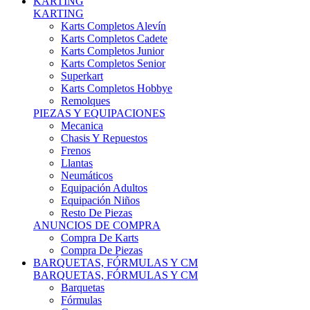
Karts Completos Alevín
Karts Completos Cadete
Karts Completos Junior
Karts Completos Senior
Superkart
Karts Completos Hobbye
Remolques
PIEZAS Y EQUIPACIONES
Mecanica
Chasis Y Repuestos
Frenos
Llantas
Neumáticos
Equipación Adultos
Equipación Niños
Resto De Piezas
ANUNCIOS DE COMPRA
Compra De Karts
Compra De Piezas
BARQUETAS, FÓRMULAS Y CM
BARQUETAS, FÓRMULAS Y CM
Barquetas
Fórmulas
Cm
Prototipos