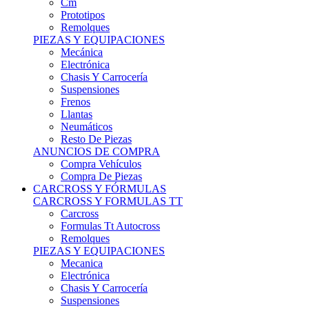
Remolques
PIEZAS Y EQUIPACIONES
Mecánica
Electrónica
Chasis Y Carrocería
Suspensiones
Frenos
Llantas
Neumáticos
Resto De Piezas
ANUNCIOS DE COMPRA
Compra Vehículos
Compra De Piezas
CARCROSS Y FÓRMULAS
CARCROSS Y FORMULAS TT
Carcross
Formulas Tt Autocross
Remolques
PIEZAS Y EQUIPACIONES
Mecanica
Electrónica
Chasis Y Carrocería
Suspensiones
Frenos
Llantas