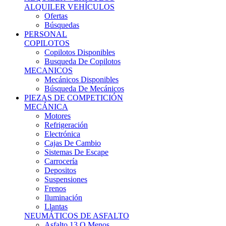
Ofertas
Búsquedas
PERSONAL
COPILOTOS
Copilotos Disponibles
Busqueda De Copilotos
MECANICOS
Mecánicos Disponibles
Búsqueda De Mecánicos
PIEZAS DE COMPETICIÓN
MECÁNICA
Motores
Refrigeración
Electrónica
Cajas De Cambio
Sistemas De Escape
Carrocería
Depositos
Suspensiones
Frenos
Iluminación
Llantas
NEUMÁTICOS DE ASFALTO
Asfalto 13 O Menos
Asfalto 14p