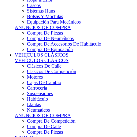
Sistemas Hans
Bolsas Y Mochilas
Equipación Para Mecánicos
ANUNCIOS DE COMPRA
Compra De Piezas
Compra De Neumáticos
Compra De Accesorios De Habitáculo
Compra De Equipación
VEHÍCULOS CLÁSICOS
VEHÍCULOS CLÁSICOS
Clásicos De Calle
Clásicos De Competición
Motores
Cajas De Cambio
Carrocería
Suspensiones
Habitáculo
Llantas
Neumáticos
ANUNCIOS DE COMPRA
Compra De Competición
Compra De Calle
Compra De Piezas
KARTING
KARTING