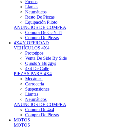
Neumáticos
Resto De Piezas
Equipación Piloto
ANUNCIOS DE COMPRA
Compra De Cc Y Tt
Compra De Piezas
4X4 Y OFFROAD
VEHÍCULOS 4X4
Prototipos
Venta De Side By Side
Quads Y Buggys
4x4 De Calle
PIEZAS PARA 4X4
Mecánica
Carrocería
Suspensiones
Llantas
Neumáticos
ANUNCIOS DE COMPRA
Compra De 4x4
Compra De Piezas
MOTOS
MOTOS
Motos De Circuito