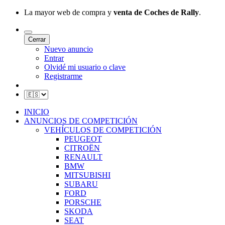
La mayor web de compra y
venta de Coches de Rally
.
Cerrar
Nuevo anuncio
Entrar
Olvidé mi usuario o clave
Registrarme
INICIO
ANUNCIOS DE COMPETICIÓN
VEHÍCULOS DE COMPETICIÓN
PEUGEOT
CITROËN
RENAULT
BMW
MITSUBISHI
SUBARU
FORD
PORSCHE
SKODA
SEAT