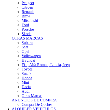
Citroën
Renault
Bmw
Mitsubishi
Ford
Porsche
Skoda
OTRAS MARCAS
Subaru
Seat
Opel
Volkswagen
Hyundai
Fiat, Alfa Romeo, Lancia, Jeep
Toyota
Suzuki
Honda
Mini
Dacia
Audi
Otras Marcas
ANUNCIOS DE COMPRA
Compra De Coches
ALQUILER VEHÍCULOS
ALQUILER VEHÍCULOS