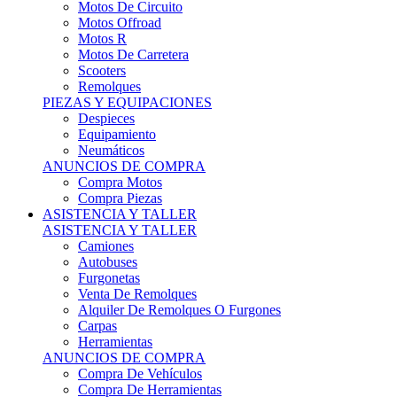
Motos Offroad
Motos R
Motos De Carretera
Scooters
Remolques
PIEZAS Y EQUIPACIONES
Despieces
Equipamiento
Neumáticos
ANUNCIOS DE COMPRA
Compra Motos
Compra Piezas
ASISTENCIA Y TALLER
ASISTENCIA Y TALLER
Camiones
Autobuses
Furgonetas
Venta De Remolques
Alquiler De Remolques O Furgones
Carpas
Herramientas
ANUNCIOS DE COMPRA
Compra De Vehículos
Compra De Herramientas