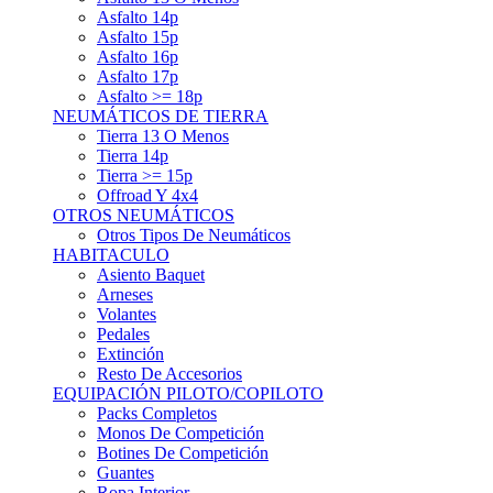
Asfalto 15p
Asfalto 16p
Asfalto 17p
Asfalto >= 18p
NEUMÁTICOS DE TIERRA
Tierra 13 O Menos
Tierra 14p
Tierra >= 15p
Offroad Y 4x4
OTROS NEUMÁTICOS
Otros Tipos De Neumáticos
HABITACULO
Asiento Baquet
Arneses
Volantes
Pedales
Extinción
Resto De Accesorios
EQUIPACIÓN PILOTO/COPILOTO
Packs Completos
Monos De Competición
Botines De Competición
Guantes
Ropa Interior
Cascos