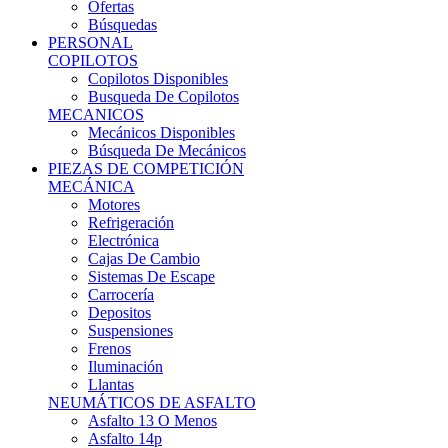
Ofertas
Búsquedas
PERSONAL
COPILOTOS
Copilotos Disponibles
Busqueda De Copilotos
MECANICOS
Mecánicos Disponibles
Búsqueda De Mecánicos
PIEZAS DE COMPETICIÓN
MECÁNICA
Motores
Refrigeración
Electrónica
Cajas De Cambio
Sistemas De Escape
Carrocería
Depositos
Suspensiones
Frenos
Iluminación
Llantas
NEUMÁTICOS DE ASFALTO
Asfalto 13 O Menos
Asfalto 14p