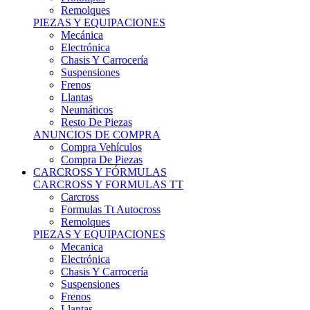
Remolques
PIEZAS Y EQUIPACIONES
Mecánica
Electrónica
Chasis Y Carrocería
Suspensiones
Frenos
Llantas
Neumáticos
Resto De Piezas
ANUNCIOS DE COMPRA
Compra Vehículos
Compra De Piezas
CARCROSS Y FÓRMULAS
CARCROSS Y FORMULAS TT
Carcross
Formulas Tt Autocross
Remolques
PIEZAS Y EQUIPACIONES
Mecanica
Electrónica
Chasis Y Carrocería
Suspensiones
Frenos
Llantas