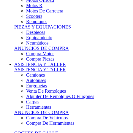
Motos Offroad
Motos R
Motos De Carretera
Scooters
Remolques
PIEZAS Y EQUIPACIONES
Despieces
Equipamiento
Neumáticos
ANUNCIOS DE COMPRA
Compra Motos
Compra Piezas
ASISTENCIA Y TALLER
ASISTENCIA Y TALLER
Camiones
Autobuses
Furgonetas
Venta De Remolques
Alquiler De Remolques O Furgones
Carpas
Herramientas
ANUNCIOS DE COMPRA
Compra De Vehículos
Compra De Herramientas