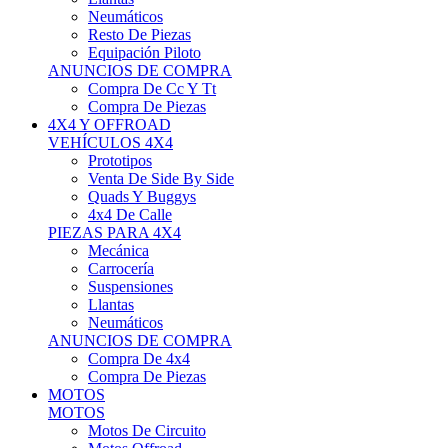
Neumáticos
Resto De Piezas
Equipación Piloto
ANUNCIOS DE COMPRA
Compra De Cc Y Tt
Compra De Piezas
4X4 Y OFFROAD
VEHÍCULOS 4X4
Prototipos
Venta De Side By Side
Quads Y Buggys
4x4 De Calle
PIEZAS PARA 4X4
Mecánica
Carrocería
Suspensiones
Llantas
Neumáticos
ANUNCIOS DE COMPRA
Compra De 4x4
Compra De Piezas
MOTOS
MOTOS
Motos De Circuito