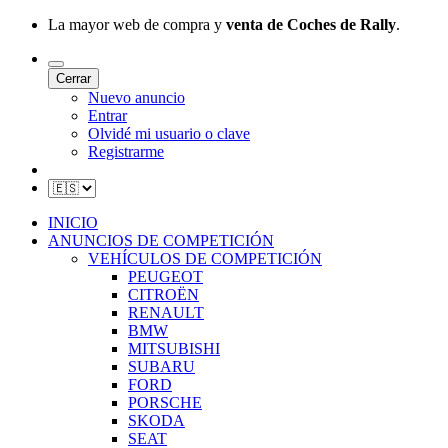
La mayor web de compra y
venta de Coches de Rally
.
Cerrar
Nuevo anuncio
Entrar
Olvidé mi usuario o clave
Registrarme
INICIO
ANUNCIOS DE COMPETICIÓN
VEHÍCULOS DE COMPETICIÓN
PEUGEOT
CITROËN
RENAULT
BMW
MITSUBISHI
SUBARU
FORD
PORSCHE
SKODA
SEAT