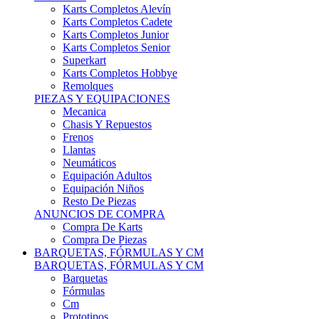
Karts Completos Alevín
Karts Completos Cadete
Karts Completos Junior
Karts Completos Senior
Superkart
Karts Completos Hobbye
Remolques
PIEZAS Y EQUIPACIONES
Mecanica
Chasis Y Repuestos
Frenos
Llantas
Neumáticos
Equipación Adultos
Equipación Niños
Resto De Piezas
ANUNCIOS DE COMPRA
Compra De Karts
Compra De Piezas
BARQUETAS, FÓRMULAS Y CM
BARQUETAS, FÓRMULAS Y CM
Barquetas
Fórmulas
Cm
Prototipos