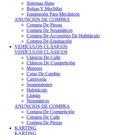
Sistemas Hans
Bolsas Y Mochilas
Equipación Para Mecánicos
ANUNCIOS DE COMPRA
Compra De Piezas
Compra De Neumáticos
Compra De Accesorios De Habitáculo
Compra De Equipación
VEHÍCULOS CLÁSICOS
VEHÍCULOS CLÁSICOS
Clásicos De Calle
Clásicos De Competición
Motores
Cajas De Cambio
Carrocería
Suspensiones
Habitáculo
Llantas
Neumáticos
ANUNCIOS DE COMPRA
Compra De Competición
Compra De Calle
Compra De Piezas
KARTING
KARTING