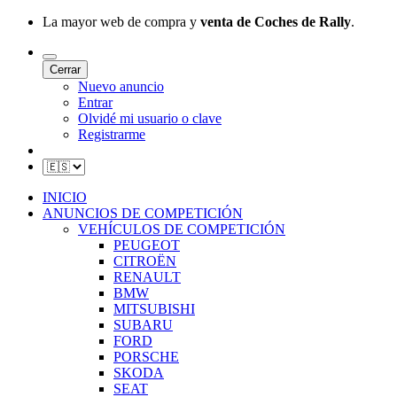
La mayor web de compra y
venta de Coches de Rally
.
Cerrar
Nuevo anuncio
Entrar
Olvidé mi usuario o clave
Registrarme
INICIO
ANUNCIOS DE COMPETICIÓN
VEHÍCULOS DE COMPETICIÓN
PEUGEOT
CITROËN
RENAULT
BMW
MITSUBISHI
SUBARU
FORD
PORSCHE
SKODA
SEAT