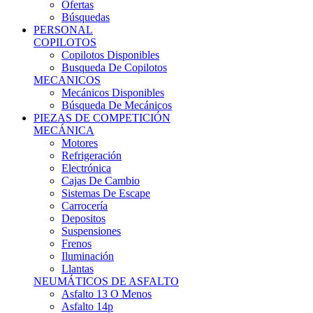
Ofertas
Búsquedas
PERSONAL
COPILOTOS
Copilotos Disponibles
Busqueda De Copilotos
MECANICOS
Mecánicos Disponibles
Búsqueda De Mecánicos
PIEZAS DE COMPETICIÓN
MECÁNICA
Motores
Refrigeración
Electrónica
Cajas De Cambio
Sistemas De Escape
Carrocería
Depositos
Suspensiones
Frenos
Iluminación
Llantas
NEUMÁTICOS DE ASFALTO
Asfalto 13 O Menos
Asfalto 14p