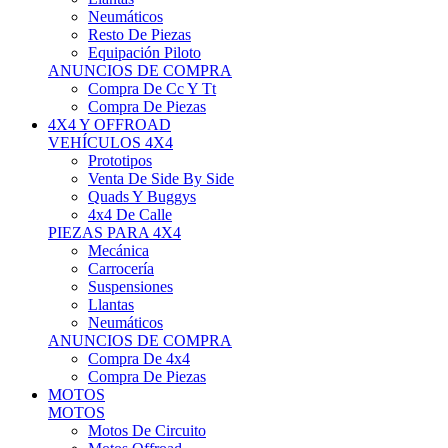
Neumáticos
Resto De Piezas
Equipación Piloto
ANUNCIOS DE COMPRA
Compra De Cc Y Tt
Compra De Piezas
4X4 Y OFFROAD
VEHÍCULOS 4X4
Prototipos
Venta De Side By Side
Quads Y Buggys
4x4 De Calle
PIEZAS PARA 4X4
Mecánica
Carrocería
Suspensiones
Llantas
Neumáticos
ANUNCIOS DE COMPRA
Compra De 4x4
Compra De Piezas
MOTOS
MOTOS
Motos De Circuito