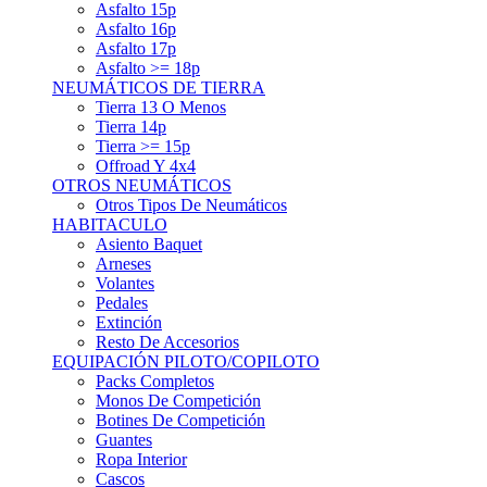
Asfalto 15p
Asfalto 16p
Asfalto 17p
Asfalto >= 18p
NEUMÁTICOS DE TIERRA
Tierra 13 O Menos
Tierra 14p
Tierra >= 15p
Offroad Y 4x4
OTROS NEUMÁTICOS
Otros Tipos De Neumáticos
HABITACULO
Asiento Baquet
Arneses
Volantes
Pedales
Extinción
Resto De Accesorios
EQUIPACIÓN PILOTO/COPILOTO
Packs Completos
Monos De Competición
Botines De Competición
Guantes
Ropa Interior
Cascos