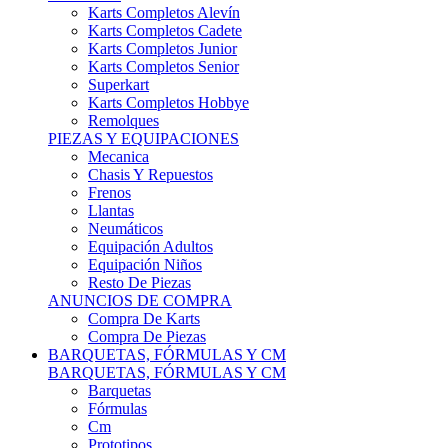
Karts Completos Alevín
Karts Completos Cadete
Karts Completos Junior
Karts Completos Senior
Superkart
Karts Completos Hobbye
Remolques
PIEZAS Y EQUIPACIONES
Mecanica
Chasis Y Repuestos
Frenos
Llantas
Neumáticos
Equipación Adultos
Equipación Niños
Resto De Piezas
ANUNCIOS DE COMPRA
Compra De Karts
Compra De Piezas
BARQUETAS, FÓRMULAS Y CM
BARQUETAS, FÓRMULAS Y CM
Barquetas
Fórmulas
Cm
Prototipos