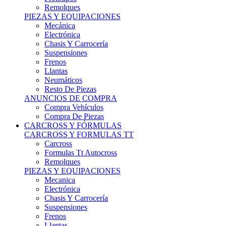
Remolques
PIEZAS Y EQUIPACIONES
Mecánica
Electrónica
Chasis Y Carrocería
Suspensiones
Frenos
Llantas
Neumáticos
Resto De Piezas
ANUNCIOS DE COMPRA
Compra Vehículos
Compra De Piezas
CARCROSS Y FÓRMULAS
CARCROSS Y FORMULAS TT
Carcross
Formulas Tt Autocross
Remolques
PIEZAS Y EQUIPACIONES
Mecanica
Electrónica
Chasis Y Carrocería
Suspensiones
Frenos
Llantas