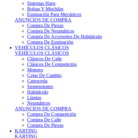
Sistemas Hans
Bolsas Y Mochilas
Equipación Para Mecánicos
ANUNCIOS DE COMPRA
Compra De Piezas
Compra De Neumáticos
Compra De Accesorios De Habitáculo
Compra De Equipación
VEHÍCULOS CLÁSICOS
VEHÍCULOS CLÁSICOS
Clásicos De Calle
Clásicos De Competición
Motores
Cajas De Cambio
Carrocería
Suspensiones
Habitáculo
Llantas
Neumáticos
ANUNCIOS DE COMPRA
Compra De Competición
Compra De Calle
Compra De Piezas
KARTING
KARTING