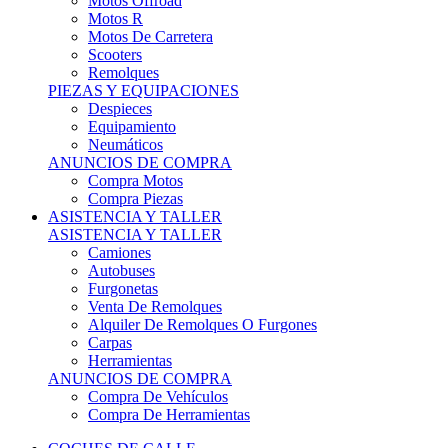
Motos Offroad
Motos R
Motos De Carretera
Scooters
Remolques
PIEZAS Y EQUIPACIONES
Despieces
Equipamiento
Neumáticos
ANUNCIOS DE COMPRA
Compra Motos
Compra Piezas
ASISTENCIA Y TALLER
ASISTENCIA Y TALLER
Camiones
Autobuses
Furgonetas
Venta De Remolques
Alquiler De Remolques O Furgones
Carpas
Herramientas
ANUNCIOS DE COMPRA
Compra De Vehículos
Compra De Herramientas