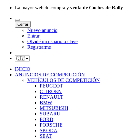
La mayor web de compra y
venta de Coches de Rally
.
Cerrar
Nuevo anuncio
Entrar
Olvidé mi usuario o clave
Registrarme
INICIO
ANUNCIOS DE COMPETICIÓN
VEHÍCULOS DE COMPETICIÓN
PEUGEOT
CITROËN
RENAULT
BMW
MITSUBISHI
SUBARU
FORD
PORSCHE
SKODA
SEAT