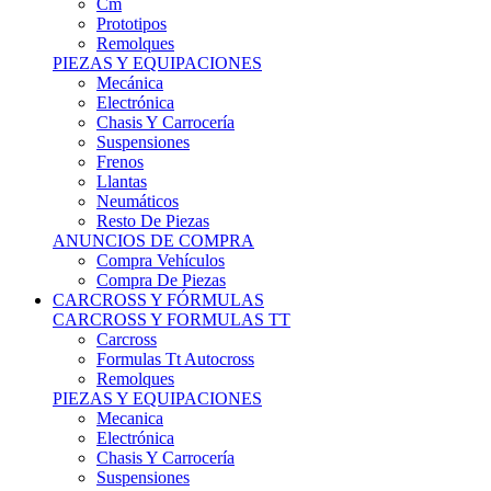
Remolques
PIEZAS Y EQUIPACIONES
Mecánica
Electrónica
Chasis Y Carrocería
Suspensiones
Frenos
Llantas
Neumáticos
Resto De Piezas
ANUNCIOS DE COMPRA
Compra Vehículos
Compra De Piezas
CARCROSS Y FÓRMULAS
CARCROSS Y FORMULAS TT
Carcross
Formulas Tt Autocross
Remolques
PIEZAS Y EQUIPACIONES
Mecanica
Electrónica
Chasis Y Carrocería
Suspensiones
Frenos
Llantas