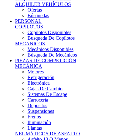
Ofertas
Búsquedas
PERSONAL
COPILOTOS
Copilotos Disponibles
Busqueda De Copilotos
MECANICOS
Mecánicos Disponibles
Búsqueda De Mecánicos
PIEZAS DE COMPETICIÓN
MECÁNICA
Motores
Refrigeración
Electrónica
Cajas De Cambio
Sistemas De Escape
Carrocería
Depositos
Suspensiones
Frenos
Iluminación
Llantas
NEUMÁTICOS DE ASFALTO
Asfalto 13 O Menos
Asfalto 14p