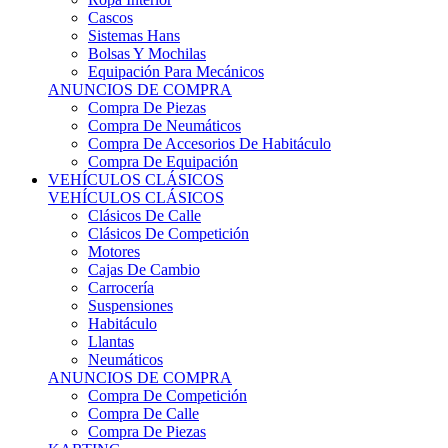
Sistemas Hans
Bolsas Y Mochilas
Equipación Para Mecánicos
ANUNCIOS DE COMPRA
Compra De Piezas
Compra De Neumáticos
Compra De Accesorios De Habitáculo
Compra De Equipación
VEHÍCULOS CLÁSICOS
VEHÍCULOS CLÁSICOS
Clásicos De Calle
Clásicos De Competición
Motores
Cajas De Cambio
Carrocería
Suspensiones
Habitáculo
Llantas
Neumáticos
ANUNCIOS DE COMPRA
Compra De Competición
Compra De Calle
Compra De Piezas
KARTING
KARTING