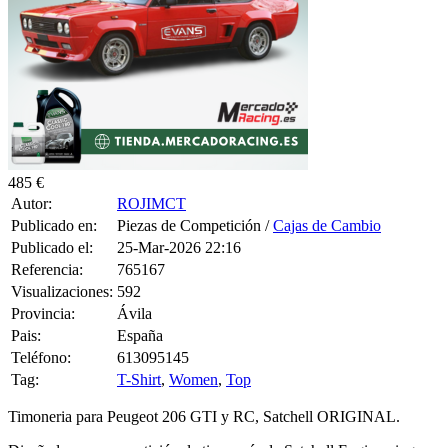
485 €
Autor:
ROJIMCT
Publicado en:
Piezas de Competición /
Cajas de Cambio
Publicado el:
25-Mar-2026 22:16
Referencia:
765167
Visualizaciones:
592
Provincia:
Ávila
Pais:
España
Teléfono:
613095145
Tag:
T-Shirt
,
Women
,
Top
Timoneria para Peugeot 206 GTI y RC, Satchell ORIGINAL.
Diseñada para competición, la timonería de Satchell Engineering
transforma por completo el accionamiento del cambio.