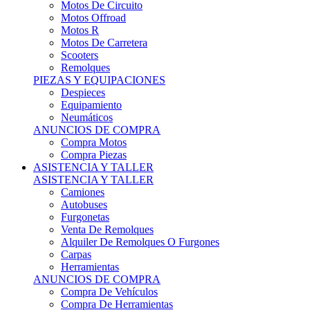
Motos Offroad
Motos R
Motos De Carretera
Scooters
Remolques
PIEZAS Y EQUIPACIONES
Despieces
Equipamiento
Neumáticos
ANUNCIOS DE COMPRA
Compra Motos
Compra Piezas
ASISTENCIA Y TALLER
ASISTENCIA Y TALLER
Camiones
Autobuses
Furgonetas
Venta De Remolques
Alquiler De Remolques O Furgones
Carpas
Herramientas
ANUNCIOS DE COMPRA
Compra De Vehículos
Compra De Herramientas