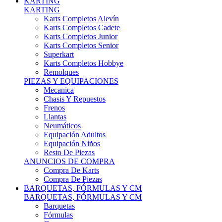
Karts Completos Alevín
Karts Completos Cadete
Karts Completos Junior
Karts Completos Senior
Superkart
Karts Completos Hobbye
Remolques
PIEZAS Y EQUIPACIONES
Mecanica
Chasis Y Repuestos
Frenos
Llantas
Neumáticos
Equipación Adultos
Equipación Niños
Resto De Piezas
ANUNCIOS DE COMPRA
Compra De Karts
Compra De Piezas
BARQUETAS, FÓRMULAS Y CM
BARQUETAS, FÓRMULAS Y CM
Barquetas
Fórmulas
Cm
Prototipos