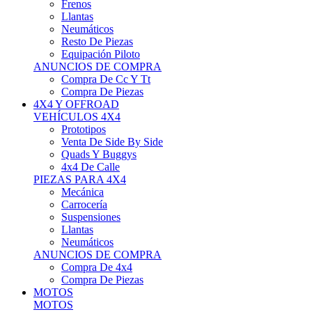
Neumáticos
Resto De Piezas
Equipación Piloto
ANUNCIOS DE COMPRA
Compra De Cc Y Tt
Compra De Piezas
4X4 Y OFFROAD
VEHÍCULOS 4X4
Prototipos
Venta De Side By Side
Quads Y Buggys
4x4 De Calle
PIEZAS PARA 4X4
Mecánica
Carrocería
Suspensiones
Llantas
Neumáticos
ANUNCIOS DE COMPRA
Compra De 4x4
Compra De Piezas
MOTOS
MOTOS
Motos De Circuito