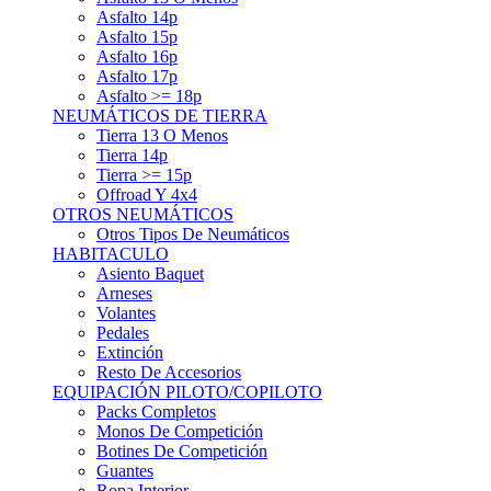
Asfalto 15p
Asfalto 16p
Asfalto 17p
Asfalto >= 18p
NEUMÁTICOS DE TIERRA
Tierra 13 O Menos
Tierra 14p
Tierra >= 15p
Offroad Y 4x4
OTROS NEUMÁTICOS
Otros Tipos De Neumáticos
HABITACULO
Asiento Baquet
Arneses
Volantes
Pedales
Extinción
Resto De Accesorios
EQUIPACIÓN PILOTO/COPILOTO
Packs Completos
Monos De Competición
Botines De Competición
Guantes
Ropa Interior
Cascos