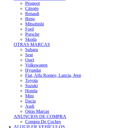
Citroën
Renault
Bmw
Mitsubishi
Ford
Porsche
Skoda
OTRAS MARCAS
Subaru
Seat
Opel
Volkswagen
Hyundai
Fiat, Alfa Romeo, Lancia, Jeep
Toyota
Suzuki
Honda
Mini
Dacia
Audi
Otras Marcas
ANUNCIOS DE COMPRA
Compra De Coches
ALQUILER VEHÍCULOS
ALQUILER VEHÍCULOS