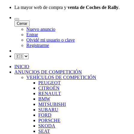
La mayor web de compra y
venta de Coches de Rally
.
Cerrar
Nuevo anuncio
Entrar
Olvidé mi usuario o clave
Registrarme
INICIO
ANUNCIOS DE COMPETICIÓN
VEHÍCULOS DE COMPETICIÓN
PEUGEOT
CITROËN
RENAULT
BMW
MITSUBISHI
SUBARU
FORD
PORSCHE
SKODA
SEAT