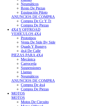
Neumáticos
Resto De Piezas
Equipación Piloto
ANUNCIOS DE COMPRA
Compra De Cc Y Tt
Compra De Piezas
4X4 Y OFFROAD
VEHÍCULOS 4X4
Prototipos
Venta De Side By Side
Quads Y Buggys
4x4 De Calle
PIEZAS PARA 4X4
Mecánica
Carrocería
Suspensiones
Llantas
Neumáticos
ANUNCIOS DE COMPRA
Compra De 4x4
Compra De Piezas
MOTOS
MOTOS
Motos De Circuito