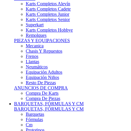
Karts Completos Alevín
Karts Completos Cadete
Karts Completos Junior
Karts Completos Senior
Superkart
Karts Completos Hobbye
Remolques
PIEZAS Y EQUIPACIONES
Mecanica
Chasis Y Repuestos
Frenos
Llantas
Neumáticos
Equipación Adultos
Equipación Niños
Resto De Piezas
ANUNCIOS DE COMPRA
Compra De Karts
Compra De Piezas
BARQUETAS, FÓRMULAS Y CM
BARQUETAS, FÓRMULAS Y CM
Barquetas
Fórmulas
Cm
Prototipos