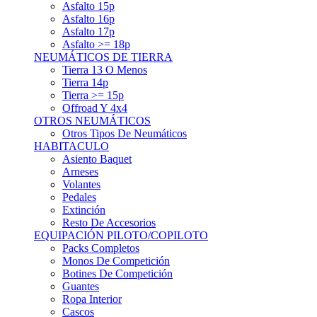
Asfalto 15p
Asfalto 16p
Asfalto 17p
Asfalto >= 18p
NEUMÁTICOS DE TIERRA
Tierra 13 O Menos
Tierra 14p
Tierra >= 15p
Offroad Y 4x4
OTROS NEUMÁTICOS
Otros Tipos De Neumáticos
HABITACULO
Asiento Baquet
Arneses
Volantes
Pedales
Extinción
Resto De Accesorios
EQUIPACIÓN PILOTO/COPILOTO
Packs Completos
Monos De Competición
Botines De Competición
Guantes
Ropa Interior
Cascos