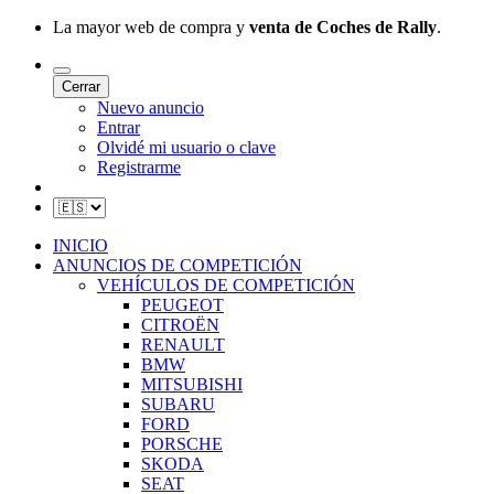
La mayor web de compra y
venta de Coches de Rally
.
Cerrar
Nuevo anuncio
Entrar
Olvidé mi usuario o clave
Registrarme
INICIO
ANUNCIOS DE COMPETICIÓN
VEHÍCULOS DE COMPETICIÓN
PEUGEOT
CITROËN
RENAULT
BMW
MITSUBISHI
SUBARU
FORD
PORSCHE
SKODA
SEAT