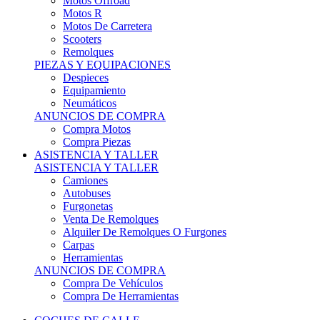
Motos Offroad
Motos R
Motos De Carretera
Scooters
Remolques
PIEZAS Y EQUIPACIONES
Despieces
Equipamiento
Neumáticos
ANUNCIOS DE COMPRA
Compra Motos
Compra Piezas
ASISTENCIA Y TALLER
ASISTENCIA Y TALLER
Camiones
Autobuses
Furgonetas
Venta De Remolques
Alquiler De Remolques O Furgones
Carpas
Herramientas
ANUNCIOS DE COMPRA
Compra De Vehículos
Compra De Herramientas