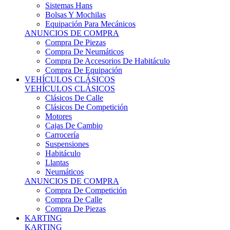
Sistemas Hans
Bolsas Y Mochilas
Equipación Para Mecánicos
ANUNCIOS DE COMPRA
Compra De Piezas
Compra De Neumáticos
Compra De Accesorios De Habitáculo
Compra De Equipación
VEHÍCULOS CLÁSICOS
VEHÍCULOS CLÁSICOS
Clásicos De Calle
Clásicos De Competición
Motores
Cajas De Cambio
Carrocería
Suspensiones
Habitáculo
Llantas
Neumáticos
ANUNCIOS DE COMPRA
Compra De Competición
Compra De Calle
Compra De Piezas
KARTING
KARTING