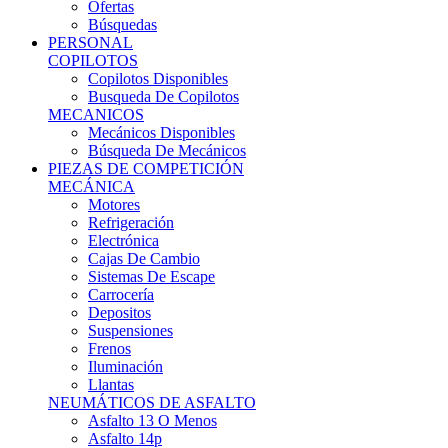
Ofertas
Búsquedas
PERSONAL
COPILOTOS
Copilotos Disponibles
Busqueda De Copilotos
MECANICOS
Mecánicos Disponibles
Búsqueda De Mecánicos
PIEZAS DE COMPETICIÓN
MECÁNICA
Motores
Refrigeración
Electrónica
Cajas De Cambio
Sistemas De Escape
Carrocería
Depositos
Suspensiones
Frenos
Iluminación
Llantas
NEUMÁTICOS DE ASFALTO
Asfalto 13 O Menos
Asfalto 14p