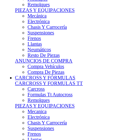
Remolques
PIEZAS Y EQUIPACIONES
Mecánica
Electrónica
Chasis Y Carrocería
Suspensiones
Frenos
Llantas
Neumáticos
Resto De Piezas
ANUNCIOS DE COMPRA
Compra Vehículos
Compra De Piezas
CARCROSS Y FÓRMULAS
CARCROSS Y FORMULAS TT
Carcross
Formulas Tt Autocross
Remolques
PIEZAS Y EQUIPACIONES
Mecanica
Electrónica
Chasis Y Carrocería
Suspensiones
Frenos
Llantas