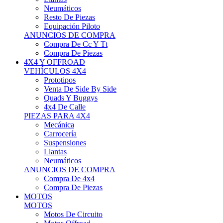
Neumáticos
Resto De Piezas
Equipación Piloto
ANUNCIOS DE COMPRA
Compra De Cc Y Tt
Compra De Piezas
4X4 Y OFFROAD
VEHÍCULOS 4X4
Prototipos
Venta De Side By Side
Quads Y Buggys
4x4 De Calle
PIEZAS PARA 4X4
Mecánica
Carrocería
Suspensiones
Llantas
Neumáticos
ANUNCIOS DE COMPRA
Compra De 4x4
Compra De Piezas
MOTOS
MOTOS
Motos De Circuito