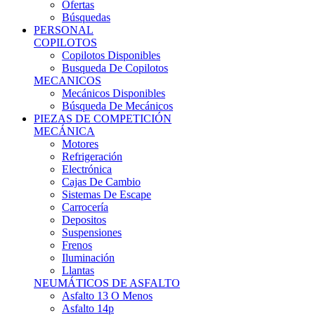
Ofertas
Búsquedas
PERSONAL
COPILOTOS
Copilotos Disponibles
Busqueda De Copilotos
MECANICOS
Mecánicos Disponibles
Búsqueda De Mecánicos
PIEZAS DE COMPETICIÓN
MECÁNICA
Motores
Refrigeración
Electrónica
Cajas De Cambio
Sistemas De Escape
Carrocería
Depositos
Suspensiones
Frenos
Iluminación
Llantas
NEUMÁTICOS DE ASFALTO
Asfalto 13 O Menos
Asfalto 14p