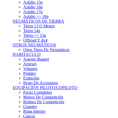
Asfalto 15p
Asfalto 16p
Asfalto 17p
Asfalto >= 18p
NEUMÁTICOS DE TIERRA
Tierra 13 O Menos
Tierra 14p
Tierra >= 15p
Offroad Y 4x4
OTROS NEUMÁTICOS
Otros Tipos De Neumáticos
HABITACULO
Asiento Baquet
Arneses
Volantes
Pedales
Extinción
Resto De Accesorios
EQUIPACIÓN PILOTO/COPILOTO
Packs Completos
Monos De Competición
Botines De Competición
Guantes
Ropa Interior
Cascos