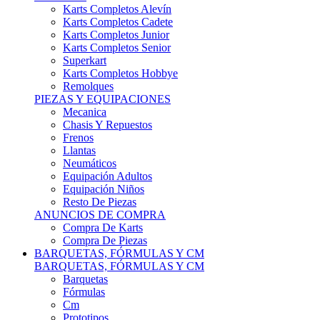
Karts Completos Alevín
Karts Completos Cadete
Karts Completos Junior
Karts Completos Senior
Superkart
Karts Completos Hobbye
Remolques
PIEZAS Y EQUIPACIONES
Mecanica
Chasis Y Repuestos
Frenos
Llantas
Neumáticos
Equipación Adultos
Equipación Niños
Resto De Piezas
ANUNCIOS DE COMPRA
Compra De Karts
Compra De Piezas
BARQUETAS, FÓRMULAS Y CM
BARQUETAS, FÓRMULAS Y CM
Barquetas
Fórmulas
Cm
Prototipos