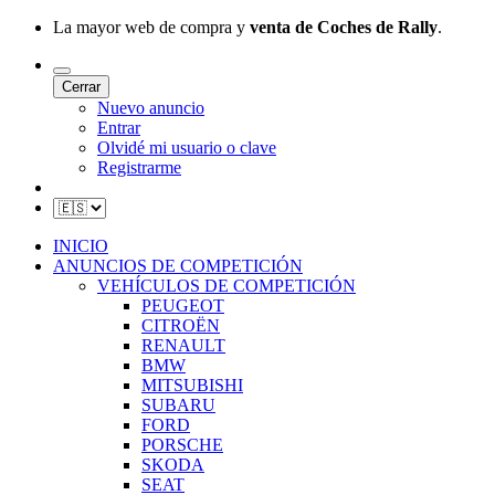
La mayor web de compra y
venta de Coches de Rally
.
Cerrar
Nuevo anuncio
Entrar
Olvidé mi usuario o clave
Registrarme
INICIO
ANUNCIOS DE COMPETICIÓN
VEHÍCULOS DE COMPETICIÓN
PEUGEOT
CITROËN
RENAULT
BMW
MITSUBISHI
SUBARU
FORD
PORSCHE
SKODA
SEAT