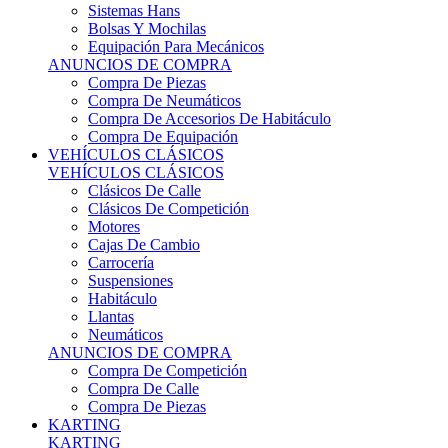
Sistemas Hans
Bolsas Y Mochilas
Equipación Para Mecánicos
ANUNCIOS DE COMPRA
Compra De Piezas
Compra De Neumáticos
Compra De Accesorios De Habitáculo
Compra De Equipación
VEHÍCULOS CLÁSICOS
VEHÍCULOS CLÁSICOS
Clásicos De Calle
Clásicos De Competición
Motores
Cajas De Cambio
Carrocería
Suspensiones
Habitáculo
Llantas
Neumáticos
ANUNCIOS DE COMPRA
Compra De Competición
Compra De Calle
Compra De Piezas
KARTING
KARTING