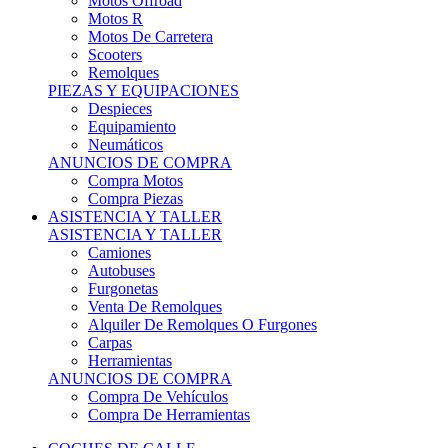
Motos Offroad
Motos R
Motos De Carretera
Scooters
Remolques
PIEZAS Y EQUIPACIONES
Despieces
Equipamiento
Neumáticos
ANUNCIOS DE COMPRA
Compra Motos
Compra Piezas
ASISTENCIA Y TALLER
ASISTENCIA Y TALLER
Camiones
Autobuses
Furgonetas
Venta De Remolques
Alquiler De Remolques O Furgones
Carpas
Herramientas
ANUNCIOS DE COMPRA
Compra De Vehículos
Compra De Herramientas