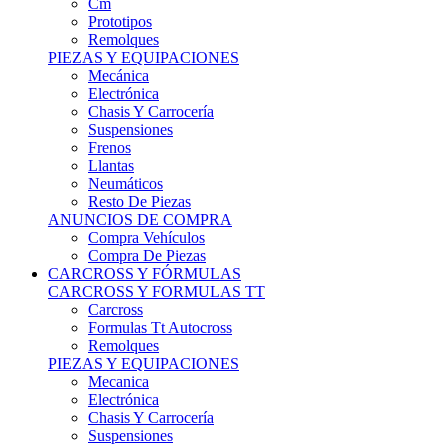
Remolques
PIEZAS Y EQUIPACIONES
Mecánica
Electrónica
Chasis Y Carrocería
Suspensiones
Frenos
Llantas
Neumáticos
Resto De Piezas
ANUNCIOS DE COMPRA
Compra Vehículos
Compra De Piezas
CARCROSS Y FÓRMULAS
CARCROSS Y FORMULAS TT
Carcross
Formulas Tt Autocross
Remolques
PIEZAS Y EQUIPACIONES
Mecanica
Electrónica
Chasis Y Carrocería
Suspensiones
Frenos
Llantas