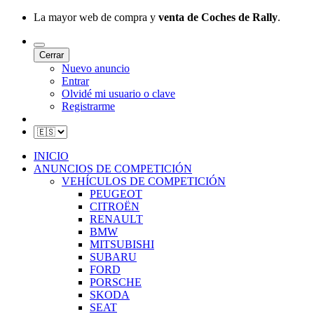
La mayor web de compra y
venta de Coches de Rally
.
Cerrar
Nuevo anuncio
Entrar
Olvidé mi usuario o clave
Registrarme
INICIO
ANUNCIOS DE COMPETICIÓN
VEHÍCULOS DE COMPETICIÓN
PEUGEOT
CITROËN
RENAULT
BMW
MITSUBISHI
SUBARU
FORD
PORSCHE
SKODA
SEAT