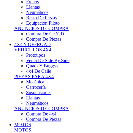
Neumáticos
Resto De Piezas
Equipación Piloto
ANUNCIOS DE COMPRA
Compra De Cc Y Tt
Compra De Piezas
4X4 Y OFFROAD
VEHÍCULOS 4X4
Prototipos
Venta De Side By Side
Quads Y Buggys
4x4 De Calle
PIEZAS PARA 4X4
Mecánica
Carrocería
Suspensiones
Llantas
Neumáticos
ANUNCIOS DE COMPRA
Compra De 4x4
Compra De Piezas
MOTOS
MOTOS
Motos De Circuito