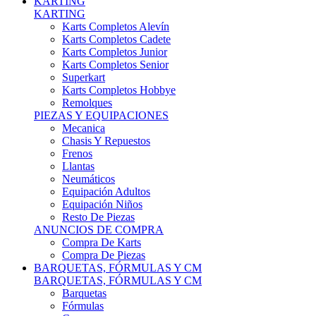
Karts Completos Alevín
Karts Completos Cadete
Karts Completos Junior
Karts Completos Senior
Superkart
Karts Completos Hobbye
Remolques
PIEZAS Y EQUIPACIONES
Mecanica
Chasis Y Repuestos
Frenos
Llantas
Neumáticos
Equipación Adultos
Equipación Niños
Resto De Piezas
ANUNCIOS DE COMPRA
Compra De Karts
Compra De Piezas
BARQUETAS, FÓRMULAS Y CM
BARQUETAS, FÓRMULAS Y CM
Barquetas
Fórmulas
Cm
Prototipos