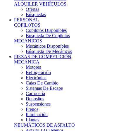
Ofertas
Búsquedas
PERSONAL
COPILOTOS
Copilotos Disponibles
Busqueda De Copilotos
MECANICOS
Mecánicos Disponibles
Búsqueda De Mecánicos
PIEZAS DE COMPETICIÓN
MECÁNICA
Motores
Refrigeración
Electrónica
Cajas De Cambio
Sistemas De Escape
Carrocería
Depositos
Suspensiones
Frenos
Iluminación
Llantas
NEUMÁTICOS DE ASFALTO
Asfalto 13 O Menos
Asfalto 14p