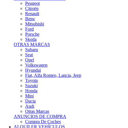
Citroën
Renault
Bmw
Mitsubishi
Ford
Porsche
Skoda
OTRAS MARCAS
Subaru
Seat
Opel
Volkswagen
Hyundai
Fiat, Alfa Romeo, Lancia, Jeep
Toyota
Suzuki
Honda
Mini
Dacia
Audi
Otras Marcas
ANUNCIOS DE COMPRA
Compra De Coches
ALQUILER VEHÍCULOS
ALQUILER VEHÍCULOS