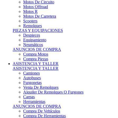
Motos Offroad
Motos R
Motos De Carretera
Scooters
Remolques
PIEZAS Y EQUIPACIONES
Despieces
Equipamiento
Neumáticos
ANUNCIOS DE COMPRA
Compra Motos
Compra Piezas
ASISTENCIA Y TALLER
ASISTENCIA Y TALLER
Camiones
Autobuses
Furgonetas
Venta De Remolques
Alquiler De Remolques O Furgones
Carpas
Herramientas
ANUNCIOS DE COMPRA
Compra De Vehículos
Compra De Herramientas