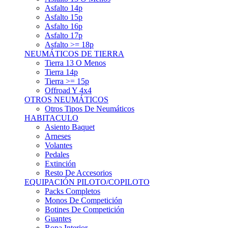
Asfalto 15p
Asfalto 16p
Asfalto 17p
Asfalto >= 18p
NEUMÁTICOS DE TIERRA
Tierra 13 O Menos
Tierra 14p
Tierra >= 15p
Offroad Y 4x4
OTROS NEUMÁTICOS
Otros Tipos De Neumáticos
HABITACULO
Asiento Baquet
Arneses
Volantes
Pedales
Extinción
Resto De Accesorios
EQUIPACIÓN PILOTO/COPILOTO
Packs Completos
Monos De Competición
Botines De Competición
Guantes
Ropa Interior
Cascos