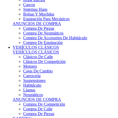
Sistemas Hans
Bolsas Y Mochilas
Equipación Para Mecánicos
ANUNCIOS DE COMPRA
Compra De Piezas
Compra De Neumáticos
Compra De Accesorios De Habitáculo
Compra De Equipación
VEHÍCULOS CLÁSICOS
VEHÍCULOS CLÁSICOS
Clásicos De Calle
Clásicos De Competición
Motores
Cajas De Cambio
Carrocería
Suspensiones
Habitáculo
Llantas
Neumáticos
ANUNCIOS DE COMPRA
Compra De Competición
Compra De Calle
Compra De Piezas
KARTING
KARTING